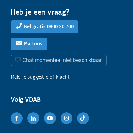
Heb je een vraag?
Bel gratis 0800 30 700
Mail ons
Chat momenteel niet beschikbaar
Meld je
suggestie
of
klacht
Volg VDAB
Facebook
Linkedin
Youtube
Instagram
TikTok