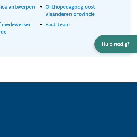
sica antwerpen
Orthopedagoog oost
vlaanderen provincie
ef medewerker
Fact team
rde
Hulp nodig?