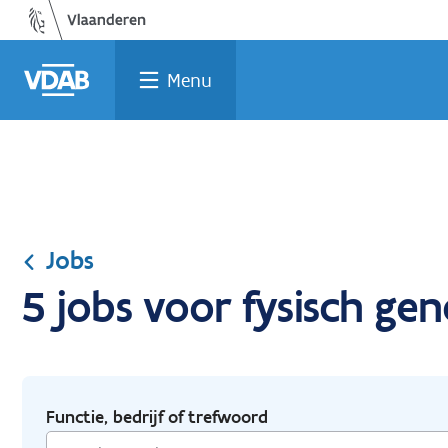
Ga
Vind
Vind
Welke
Terug
naar
een
een
job
naar
de
job
opleiding
past
home
Menu
inhoud
bij
mij?
Jobs
5 jobs voor fysisch g
Functie, bedrijf of trefwoord