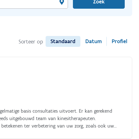
Zoek
Standaard
Datum
Profiel
Sorteer op
gelmatige basis consultaties uitvoert. Er kan gerekend
eeds uitgebouwd team van kinesitherapeuten.
 betekenen ter verbetering van uw zorg, zoals ook uw
s en patiënten Werkuren: o.t.k Honorarium: zelf te kiezen