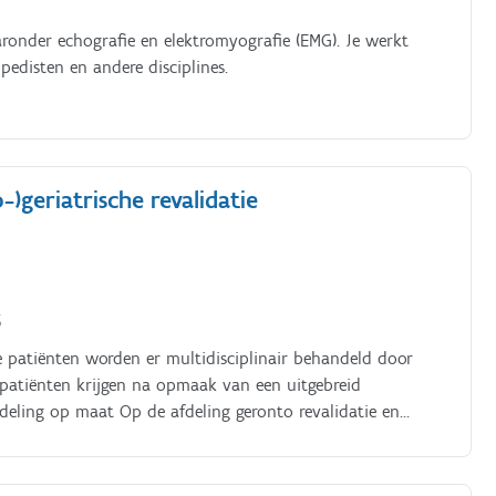
ronder echografie en elektromyografie (EMG). Je werkt
edisten en andere disciplines.
-)geriatrische revalidatie
6
e patiënten worden er multidisciplinair behandeld door
 patiënten krijgen na opmaak van een uitgebreid
ndeling op maat Op de afdeling geronto revalidatie en
genomen met cognitieve stoornissen (hoofdzakelijk
alidatienoden.