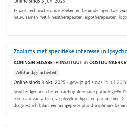
Online sinds 3 jun. 2026
Je past technische onderzoeken en behandelingen toe, waa
nauw samen met kinesitherapeuten, ergotherapeuten, logop
Zaalarts met specifieke interesse in (psycho
KONINGIN ELISABETH INSTITUUT
in
OOSTDUINKERKE
Zelfstandige activiteit
Online sinds 8 okt. 2025
- gewijzigd sinds 14 jul. 202
(psycho )geriatrische, en cardiopulmonaire pathologieën D
een team van artsen, verpleegkundigen, en paramedici. De
diagnostisch bilan, een aangepaste pluridisciplinaire beha
psycho geriatrie worden voornamelijk oudere patiënten op
dementieproblemen), veelal in combinatie met fysische rev