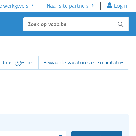
e werkgevers
Naar site partners
Log in
Sluiten
Jobsuggesties
Bewaarde vacatures en sollicitaties