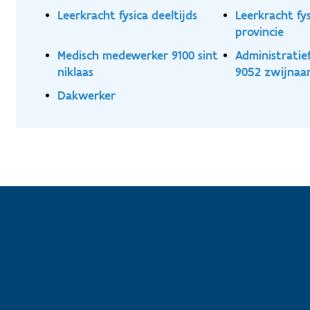
Leerkracht fysica deeltijds
Leerkracht fy
provincie
Medisch medewerker 9100 sint
Administrati
niklaas
9052 zwijnaa
Dakwerker