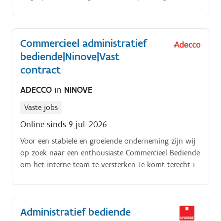
netheid
Commercieel administratief
bediende|Ninove|Vast
contract
ADECCO
in
NINOVE
Vaste jobs
Online sinds 9 jul. 2026
Voor een stabiele en groeiende onderneming zijn wij
op zoek naar een enthousiaste Commercieel Bediende
om het interne team te versterken Je komt terecht in
een dynamische werkomgeving waar klantgerichtheid
en samenwerking centraal staan Jouw takenpakket:
Opmaken en opvolgen van offertes Telefonisch
Administratief bediende
contact met bestaande klanten (geen prospectie)