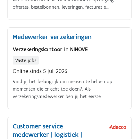
offertes, bestelbonnen, leveringen, facturatie
(aankoop/verkoop) en transportdocumenten weet je
feilloos te managen.
Medewerker verzekeringen
Verzekeringskantoor
in
NINOVE
Vaste jobs
Online sinds 5 jul. 2026
Vind jij het belangrijk om mensen te helpen op
momenten die er echt toe doen?. Als
verzekeringsmedewerker ben jij het eerste
aanspreekpunt voor klanten die advies nodig hebben
over hun verzekeringen. Je combineert
klantgerichtheid met administratieve nauwkeurigheid
Customer service
en bouwt mee aan langdurige klantrelaties In deze
medewerker | logistiek |
functie:. Adviseer je klanten over