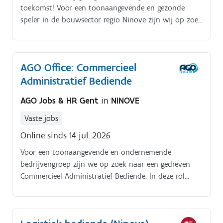
toekomst! Voor een toonaangevende en gezonde
speler in de bouwsector regio Ninove zijn wij op zoek
naar een enthousiaste administratieve duizendpoot.
AGO Office: Commercieel
Administratief Bediende
AGO Jobs & HR Gent
in
NINOVE
Vaste jobs
Online sinds 14 jul. 2026
Voor een toonaangevende en ondernemende
bedrijvengroep zijn we op zoek naar een gedreven
Commercieel Administratief Bediende. In deze rol
vorm je een onmisbare ondersteuning op de site,
waarbij je zowel commerciële als organisatorische
taken op jou neemt. Je werkt nauw samen met de