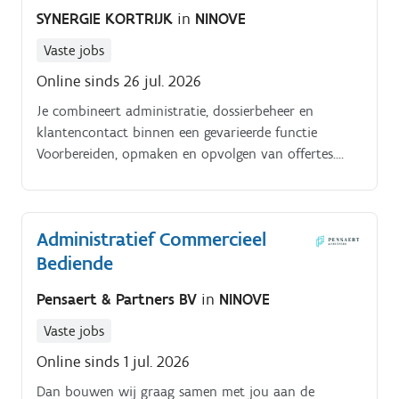
Administratieve ondersteuning van de
SYNERGIE KORTRIJK
in
NINOVE
buitendienstmedewerkers Behandelen en opvolgen
van klantenvragen en klachten Intensief
Vaste jobs
samenwerken met de productieafdeling
Online sinds 26 jul. 2026
Je combineert administratie, dossierbeheer en
klantencontact binnen een gevarieerde functie
Voorbereiden, opmaken en opvolgen van offertes.
Administratieve opvolging van klantendossiers.
Administratief Commercieel
Bediende
Pensaert & Partners BV
in
NINOVE
Vaste jobs
Online sinds 1 jul. 2026
Dan bouwen wij graag samen met jou aan de