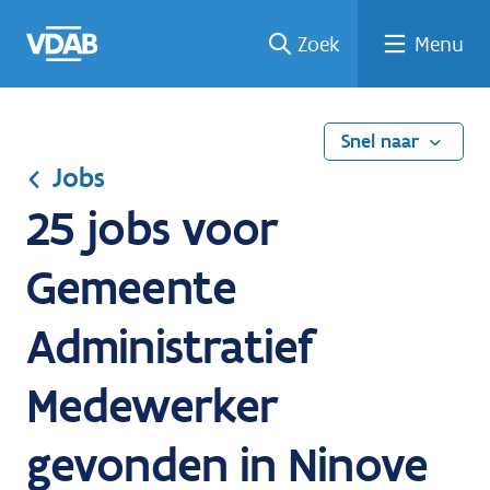
Ga
Vind
Vind
Welke
Terug
Zoek
Menu
naar
een
een
job
naar
de
job
opleiding
past
home
inhoud
bij
mij?
Snel naar
Jobs
25 jobs voor
Gemeente
Administratief
Medewerker
gevonden in Ninove