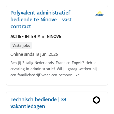
communicatie met betrokken partijen (klant,
verzekeraar, expert, hersteller).
Polyvalent administratief
bediende te Ninove - vast
contract
ACTIEF INTERIM
in
NINOVE
Vaste jobs
Online sinds 18 jun. 2026
Ben jij 3 talig Nederlands, Frans en Engels? Heb je
ervaring in administratie? Wil jij graag werken bij
een familiebedrijf waar een persoonlijke
dienstverlening, klantgerichte oplossingen en een
warme werksfeer centraal staan?. Dan is deze
voltijdse functie als administratief bediende wel iets
Technisch bediende | 33
voor jou!.
vakantiedagen