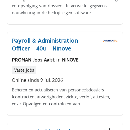
en opvolging van dossiers. Je verwerkt gegevens
Coördineren met logistieke partners om leveringen
nauwkeurig in de bedrijfseigen software.
optimaal te laten verlopen Behandelen van
klantvragen en klachten op een professionele en
oplossingsgerichte manier Opvolgen van betalingen
en ondersteunen van administratieve processen
Payroll & Administration
binnen de supply chain
Officer - 40u - Ninove
PROMAN Jobs Aalst
in
NINOVE
Vaste jobs
Online sinds 9 jul. 2026
Beheren en actualiseren van personeelsdossiers
(contracten, afwezigheden, ziekte, verlof, attesten,
enz.). Opvolgen en controleren van
tijdsregistratiesystemen.