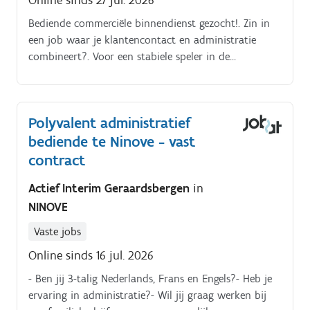
Online sinds 27 jul. 2026
Bediende commerciële binnendienst gezocht!. Zin in
een job waar je klantencontact en administratie
combineert?. Voor een stabiele speler in de
metaalsector zoeken we een commercieel bediende
die houdt van afwisseling, structuur en samenwerken
Wat doe je als commercieel bediende?. Je maakt
Polyvalent administratief
offertes op en volgt ze op Je hebt telefonisch contact
bediende te Ninove - vast
met bestaande klanten Je prospecteert telefonisch Je
ondersteunt de buitendienst met administratie Je
contract
behandelt klantenvragen en klachten Je werkt nauw
Actief Interim Geraardsbergen
in
samen met de productieafdeling
NINOVE
Vaste jobs
Online sinds 16 jul. 2026
- Ben jij 3-talig Nederlands, Frans en Engels?- Heb je
ervaring in administratie?- Wil jij graag werken bij