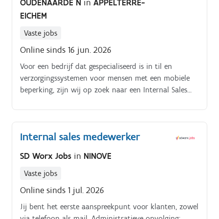
OUDENAARDE N
in
APPELTERRE-
EICHEM
Vaste jobs
Online sinds 16 jun. 2026
Voor een bedrijf dat gespecialiseerd is in til en
verzorgingssystemen voor mensen met een mobiele
beperking, zijn wij op zoek naar een Internal Sales
medewerker. Als drietalige Internal Sales collega, ben
je verantwoordelijk voor een breed en gevarieerd
takenpakket:Voor onze Belgische klanten volg je alle
Internal sales medewerker
administratie en communicatie op van A Z.
SD Worx Jobs
in
NINOVE
Vaste jobs
Online sinds 1 jul. 2026
Jij bent het eerste aanspreekpunt voor klanten, zowel
via telefoon als mail. Administratieve opvolging: