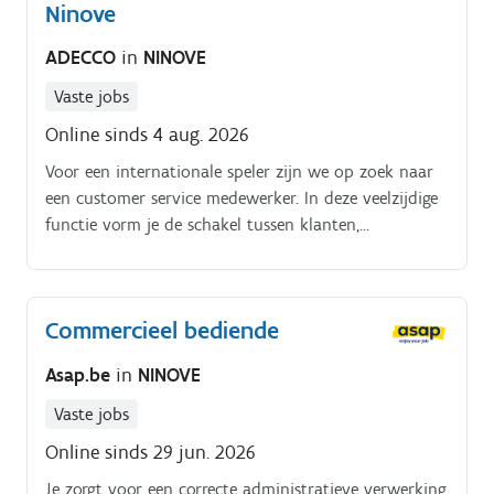
verzekeringsoplossingen Beheer je bestaande polissen
Ninove
en dossiers Verwerk je aanvragen, wijzigingen en
ADECCO
in
NINOVE
schadedossiers Onderhoud je contact met
verzekeringsmaatschappijen Zoek je actief naar
Vaste jobs
oplossingen die aansluiten bij de behoeften van de
Online sinds 4 aug. 2026
klant.
Voor een internationale speler zijn we op zoek naar
een customer service medewerker. In deze veelzijdige
functie vorm je de schakel tussen klanten,
leveranciers, logistieke partners en het salesteam. Je
zorgt ervoor dat bestellingen vlot, correct en tijdig
worden verwerkt en volgt het volledige proces van
Commercieel bediende
order tot levering op Jouw takenpakket:. Verwerken
en opvolgen van klantbestellingen Beheren van
Asap.be
in
NINOVE
ordergegevens in ERP-systemen en andere
bedrijfsapplicaties Communiceren met klanten over
Vaste jobs
leveringen, beschikbaarheden en orderstatussen
Online sinds 29 jun. 2026
Opstellen en verwerken van facturen,
Je zorgt voor een correcte administratieve verwerking
retourzendingen en transportdocumenten