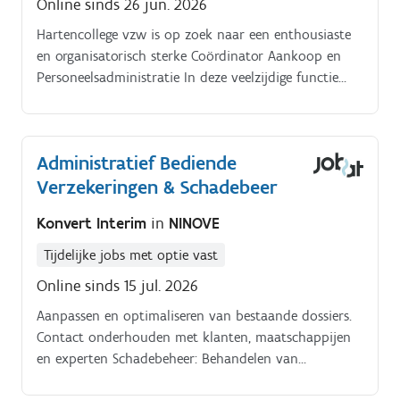
Online sinds 26 jun. 2026
Hartencollege vzw is op zoek naar een enthousiaste
en organisatorisch sterke Coördinator Aankoop en
Personeelsadministratie In deze veelzijdige functie
ben je verantwoordelijk voor de centrale
aankoopwerking van Hartencollege, de coördinatie
van het poetspersoneel binnen de verschillende
Administratief Bediende
campussen en de personeelsadministratie van het
Verzekeringen & Schadebeer
niet-gesubsidieerd personeel Je zorgt ervoor dat de
verschillende campussen tijdig beschikken over de
Konvert Interim
in
NINOVE
nodige goederen en diensten, dat de
schoonmaakwerking kwaliteitsvol wordt
Tijdelijke jobs met optie vast
georganiseerd en dat de personeelsdossiers van het
Online sinds 15 jul. 2026
niet-gesubsidieerd personeel correct worden
opgevolgd. Hierbij werk je nauw samen met de
Aanpassen en optimaliseren van bestaande dossiers.
directies, de directeur ondersteunende diensten, de
Contact onderhouden met klanten, maatschappijen
verantwoordelijke infrastructuur, de
en experten Schadebeheer: Behandelen van
preventieadviseur, de ICT-dienst en externe partners.
schadeaangiftes van A tot ZOpvolgen van dossiers en