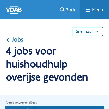
Ga
Vind
Vind
Welke
Terug
Zoek
Menu
naar
een
een
job
naar
de
job
opleiding
past
home
inhoud
bij
mij?
Snel naar
Jobs
4 jobs voor
huishoudhulp
overijse gevonden
Geen actieve filters