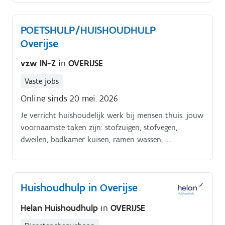
opleidingen die perfect bij jou passen Dankzij de
inzet van onze fantastische medewerkers brengen we
POETSHULP/HUISHOUDHULP
huishoudens op orde.
Overijse
vzw IN-Z
in
OVERIJSE
Vaste jobs
Online sinds 20 mei. 2026
Je verricht huishoudelijk werk bij mensen thuis. jouw
voornaamste taken zijn: stofzuigen, stofvegen,
dweilen, badkamer kuisen, ramen wassen, ….
Huishoudhulp in Overijse
Helan Huishoudhulp
in
OVERIJSE