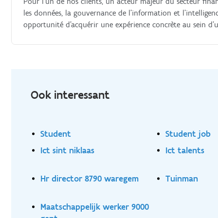
Pour l'un de nos clients, un acteur majeur du secteur finan
les données, la gouvernance de l'information et l'intelligenc
opportunité d'acquérir une expérience concrète au sein d'u
conformité des données sont des enjeux stratégiques Vos resp
à la gouvernance des données Comprendre et appliquer les r
Restreint, etc.) Cartographier ces règles sur les différentes 
documentation et à l'enrichissement du catalogue de donné
une gestion cohérente et conforme des données Contribuer à
Ook interessant
d'intelligence artificielle Veiller à la qualité et à l'exactitud
Student
Student job
Ict sint niklaas
Ict talents
Hr director 8790 waregem
Tuinman
Maatschappelijk werker 9000