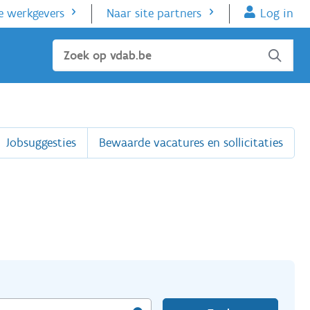
e werkgevers
Naar site partners
Log in
Sluiten
Jobsuggesties
Bewaarde vacatures en sollicitaties