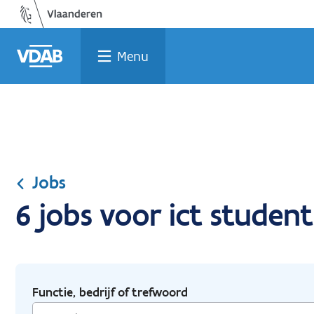
Ga
Vind
Vind
Welke
Terug
naar
een
een
job
naar
de
job
opleiding
past
home
Menu
inhoud
bij
mij?
Jobs
6 jobs voor ict studen
Functie, bedrijf of trefwoord