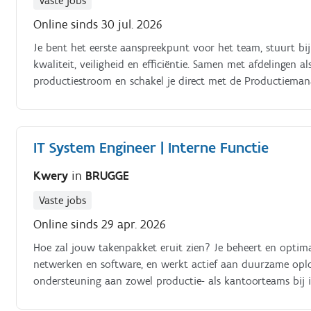
Vaste jobs
Online sinds 30 jul. 2026
Je bent het eerste aanspreekpunt voor het team, stuurt b
kwaliteit, veiligheid en efficiëntie. Samen met afdelingen
productiestroom en schakel je direct met de Productieman
IT System Engineer | Interne Functie
Kwery
in
BRUGGE
Vaste jobs
Online sinds 29 apr. 2026
Hoe zal jouw takenpakket eruit zien? Je beheert en optimalis
netwerken en software, en werkt actief aan duurzame oplo
ondersteuning aan zowel productie- als kantoorteams bij i
nieuwe IT-oplossingen. Je automatiseert repetitieve taken,