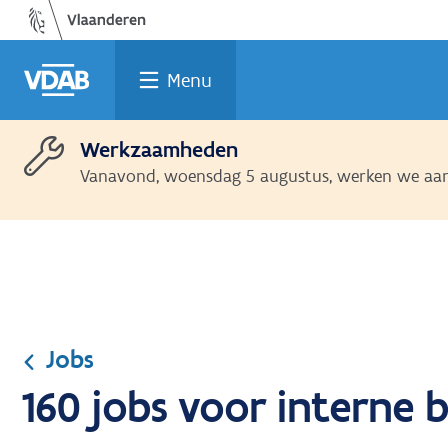
Ga
Vind
Vind
Welke
Terug
naar
een
een
job
naar
de
job
opleiding
past
home
Menu
inhoud
bij
mij?
Werkzaamheden
Vanavond, woensdag 5 augustus, werken we aan 
Jobs
160 jobs voor interne