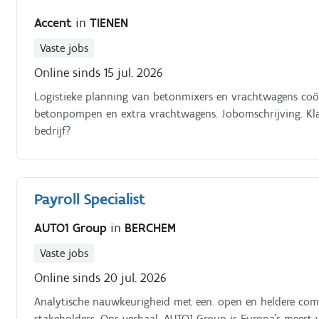
Accent
in
TIENEN
Vaste jobs
Online sinds 15 jul. 2026
Logistieke planning van betonmixers en vrachtwagens co
betonpompen en extra vrachtwagens. Jobomschrijving. Klaa
bedrijf?
Payroll Specialist
AUTO1 Group
in
BERCHEM
Vaste jobs
Online sinds 20 jul. 2026
Analytische nauwkeurigheid met een. open en heldere comm
stakeholders. Ons verhaal. AUTO1 Group is Europa's meest