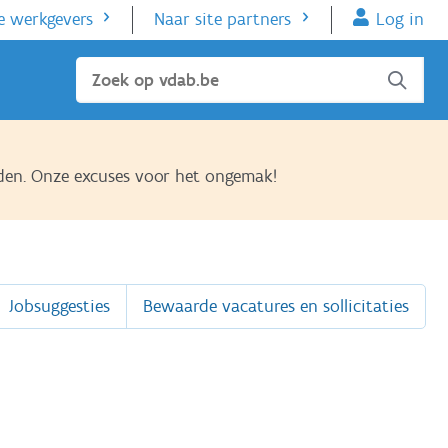
e werkgevers
Naar site partners
Log in
Sluiten
den. Onze excuses voor het ongemak!
Jobsuggesties
Bewaarde vacatures en sollicitaties