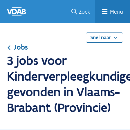
Ga
Vind
Vind
Welke
Terug
Zoek
Menu
naar
een
een
job
naar
de
job
opleiding
past
home
inhoud
bij
mij?
Snel naar
Jobs
3 jobs voor
Kinderverpleegkundig
gevonden in Vlaams-
Brabant (Provincie)