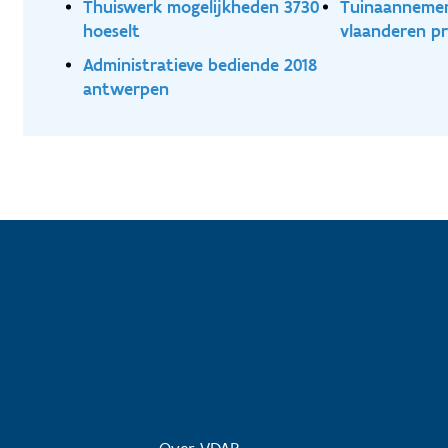
Thuiswerk mogelijkheden 3730
Tuinaanneme
hoeselt
vlaanderen pr
Administratieve bediende 2018
antwerpen