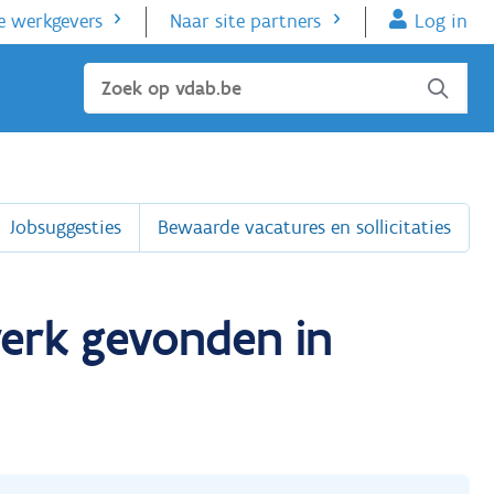
e werkgevers
Naar site partners
Log in
Sluiten
Jobsuggesties
Bewaarde vacatures en sollicitaties
werk gevonden in