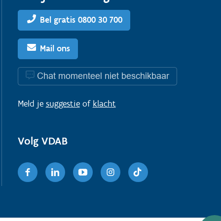
Bel gratis 0800 30 700
Mail ons
Chat momenteel niet beschikbaar
Meld je
suggestie
of
klacht
Volg VDAB
Facebook
Linkedin
Youtube
Instagram
TikTok