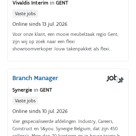
Vivaldis Interim
in
GENT
Vaste jobs
Online sinds 13 jul. 2026
Voor onze klant, een mooie meubelzaak regio Gent,
zijn wij op zoek naar een flexi
showroomverkoper Jouw takenpakket als flexi
showroomverkoper: Je bent het eerste aanspreekpunt
m.b.t. vragen rond grootmeubelen en slaapcomfort.
Je begeleidt de klanten bij hun aankoop, gaande van
Branch Manager
het verlenen van advies tot het opmaken van een
verkoopbon. Je zorgt ervoor dat de toonzaal steeds
Synergie
in
GENT
op orde staat.
Vaste jobs
Online sinds 10 jul. 2026
Vier gespecialiseerde afdelingen. Industry, Careers,
Construct en S&you. Synergie Belgium, dat zijn 450
collega’s. Meer dan 70 kantoren en in house teams bij