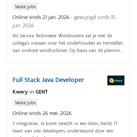
Vaste jobs
Online sinds 21 jan. 2026
- gewijzigd sinds 15
jun. 2026
Als Service Technieker Windmolens zal je met de
collega's instaan voor het onderhouden en herstellen
van onshore windturbines. Op basis van de planning
werk je in team aan preventieve opdrachten van
elektrische (transformatoren, bekabeling, kasten,
aandrijvingen, sensoren, etc.) en mechanische
Full Stack Java Developer
(tandwielen, constructies, motoren, etc.) aard.
Kwery
in
GENT
Vaste jobs
Online sinds 26 mei. 2026
S integraties. Je komt terecht in een klein, hecht IT
team van vier developers, ondersteund door een