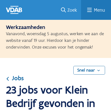
Ga
Vind
Vind
Welke
Terug
Zoek
Menu
naar
een
een
job
naar
de
job
opleiding
past
home
inhoud
bij
Werkzaamheden
mij?
Vanavond, woensdag 5 augustus, werken we aan de
website vanaf 19 uur. Hierdoor kan je hinder
ondervinden. Onze excuses voor het ongemak!
Snel naar
Jobs
23 jobs voor Klein
Bedrijf gevonden in