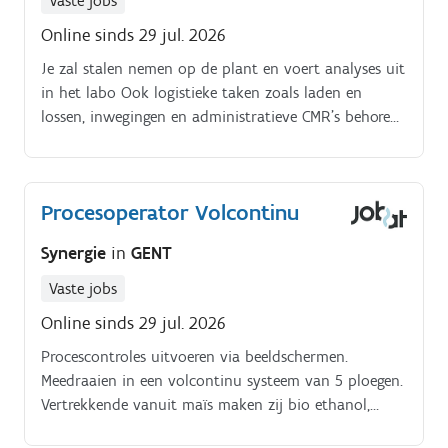
Vaste jobs
Online sinds 29 jul. 2026
Je zal stalen nemen op de plant en voert analyses uit
in het labo Ook logistieke taken zoals laden en
lossen, inwegingen en administratieve CMR's behoren
tot jouw takenpakket Technische en visuele controles
uitvoeren alsook inspectie op de site Oplossen van
kleine technische storingen Procescontroles uitvoeren
Procesoperator Volcontinu
via beeldschermen Meedraaien in een volcontinu
systeem van 5 ploegen
Synergie
in
GENT
Vaste jobs
Online sinds 29 jul. 2026
Procescontroles uitvoeren via beeldschermen.
Meedraaien in een volcontinu systeem van 5 ploegen.
Vertrekkende vanuit maïs maken zij bio ethanol,
hoogwaardig eiwitrijk veevoeder, maïsolie en co2 van