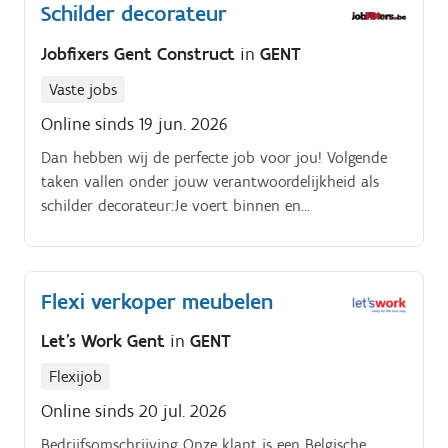
Schilder decorateur
van aanvulling en verkoop en past deze toe- Het
naleven van de specifieke procedures van de
Jobfixers Gent Construct
in
GENT
verschillende afdelingen en het vakgebied- Je doet
voorstellen om de commerciële acties, de
Vaste jobs
voorraadopvolging en de algemene werkorganisatie
Online sinds 19 jun. 2026
te verbeteren- Je ondersteunt de winkelmanager bij
Dan hebben wij de perfecte job voor jou! Volgende
het behalen van de gestelde doelen
taken vallen onder jouw verantwoordelijkheid als
schilder decorateur:Je voert binnen en
buitenschilderwerken uit.
Flexi verkoper meubelen
Let's Work Gent
in
GENT
Flexijob
Online sinds 20 jul. 2026
Bedrijfsomschrijving Onze klant is een Belgische