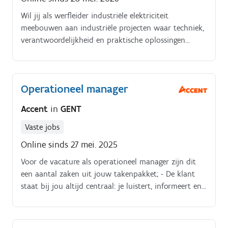
Wil jij als werfleider industriële elektriciteit
meebouwen aan industriële projecten waar techniek,
verantwoordelijkheid en praktische oplossingen
centraal staan? Deze onderneming is gespecialiseerd
in industriële elektrische installaties en
automatiseringsprojecten binnen
Operationeel manager
productieomgevingen.
Accent
in
GENT
Vaste jobs
Online sinds 27 mei. 2025
Voor de vacature als operationeel manager zijn dit
een aantal zaken uit jouw takenpakket; - De klant
staat bij jou altijd centraal: je luistert, informeert en
helpt hen verder- Je zorgt voor de opvolging van
bestellingen, het voorraadbeheer en de
werkorganisatie van de winkel- Je kent de principes