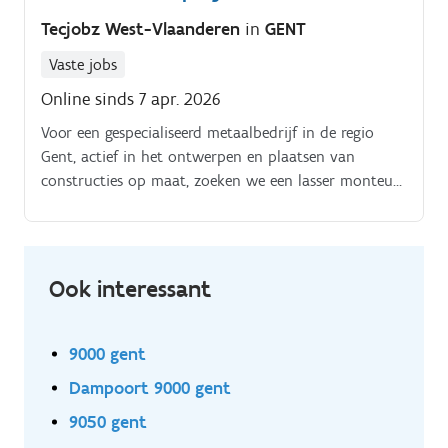
Tecjobz West-Vlaanderen
in
GENT
Vaste jobs
Online sinds 7 apr. 2026
Voor een gespecialiseerd metaalbedrijf in de regio
Gent, actief in het ontwerpen en plaatsen van
constructies op maat, zoeken we een lasser monteur
die graag op verplaatsing werkt bij klanten. Geen
eentonig atelierwerk dus, maar een afwisselende job
met veel verantwoordelijkheid op het terrein.
Ook interessant
9000 gent
Dampoort 9000 gent
9050 gent