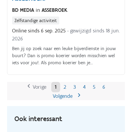
Op die manier kan je het inplannen volgens jouw
BD MEDIA
in
ASSEBROEK
eigen beschikbaarheid De opdracht is in zelfstandig
bijberoep/hoofdberoep: Wat je hiervoor moet doen
Zelfstandige activiteit
wordt tijdens een gesprek in het dichtstbijzijnde
Online sinds 6 sep. 2025
- gewijzigd sinds 18 jun.
kantoor of via een videocall gegeven.
2026
Ben jij op zoek naar een leuke bijverdienste in jouw
buurt? Dan is promo koerier worden misschien wel
iets voor jou!. Als promo koerier ben je
verantwoordelijk voor het rondbrengen van het
wekelijkse folderpakket in de door jou gekozen buurt
Je kiest daarbij zelf hoe je dat doet (met de fiets, te
Vorige
1
2
3
4
5
6
voet, bromfiets, … ) De folderpakketten moeten
Volgende
tussen zondagochtend en dinsdagavond in de
brievenbussen belanden Je kiest binnen die
tijdspanne zelf wanneer je de pakketten rondbrengt
Ook interessant
Op die manier kan je het inplannen volgens jouw
eigen beschikbaarheid De opdracht is in zelfstandig