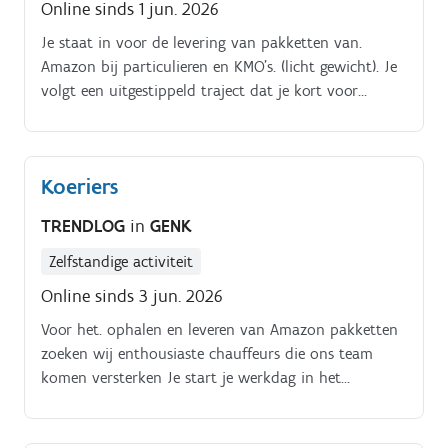
Online sinds 1 jun. 2026
Je staat in voor de levering van pakketten van.
Amazon bij particulieren en KMO's. (licht gewicht). Je
volgt een uitgestippeld traject dat je kort voor
aanvang van je werkdag ontvangt Je laadt de
pakketjes in het voertuig Je levert de pakketjes bij de
klant af Je werkdag start om 10:00 uur en je werkt
Koeriers
tot 18:00 uur
TRENDLOG
in
GENK
Zelfstandige activiteit
Online sinds 3 jun. 2026
Voor het. ophalen en leveren van Amazon pakketten
zoeken wij enthousiaste chauffeurs die ons team
komen versterken Je start je werkdag in het
distributiecentrum in.