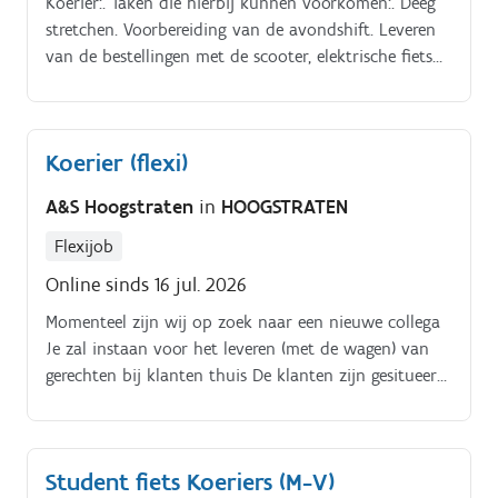
Koerier:. Taken die hierbij kunnen voorkomen:. Deeg
stretchen. Voorbereiding van de avondshift. Leveren
van de bestellingen met de scooter, elektrische fiets
en auto Je zorgt ervoor dat de zaak er proper en
netjes bij ligt.
Koerier (flexi)
A&S Hoogstraten
in
HOOGSTRATEN
Flexijob
Online sinds 16 jul. 2026
Momenteel zijn wij op zoek naar een nieuwe collega
Je zal instaan voor het leveren (met de wagen) van
gerechten bij klanten thuis De klanten zijn gesitueerd
in een straal van 10km rond Hoogstraten Het kan
gebeuren dat je bij de levering ook betalingen moet
innen.
Student fiets Koeriers (M-V)