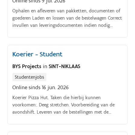
Online sinds 9 jul. 2026
Ophalen en afleveren van pakketten, documenten of
goederen Laden en lossen van de bestelwagen Correct
invullen van leveringsdocumenten indien nodig
Zorgen voor een nette en goed onderhouden
bestelwagen Naleven van de verkeersregels en
veiligheidsvoorschriften Klantvriendelijk
Koerier - Student
communiceren bij leveringen Profiel:. In het bezit van
een geldig rijbewijs B Verantwoordelijk, stipt en
BYS Projects
in
SINT-NIKLAAS
betrouwbaar Zelfstandig kunnen werken Goede
kennis van het Nederlands (extra talen zijn een
Studentenjobs
pluspunt) Flexibel ingesteld.
Online sinds 16 jun. 2026
Koerier Pizza Hut. Taken die hierbij kunnen
voorkomen:. Deeg stretchen. Voorbereiding van de
avondshift. Leveren van de bestellingen met de
scooter, elektrische fiets en auto Je zorgt ervoor dat
de zaak er proper en netjes bij ligt.