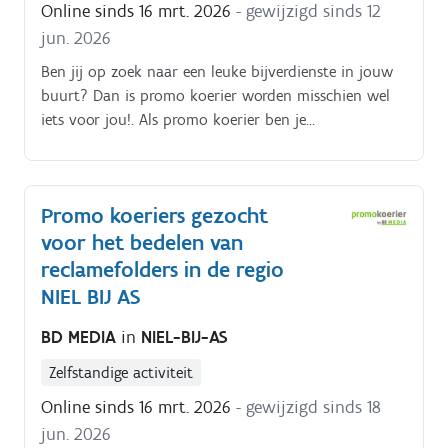
Online sinds 16 mrt. 2026
- gewijzigd sinds 12
kantoor of via een videocall gegeven.
jun. 2026
Ben jij op zoek naar een leuke bijverdienste in jouw
buurt? Dan is promo koerier worden misschien wel
iets voor jou!. Als promo koerier ben je
verantwoordelijk voor het rondbrengen van het
wekelijkse folderpakket in de door jou gekozen buurt
Je kiest daarbij zelf hoe je dat doet (met de fiets, te
Promo koeriers gezocht
voet, bromfiets, … ) De folderpakketten moeten
voor het bedelen van
tussen zondagochtend en dinsdagavond in de
brievenbussen belanden Je kiest binnen die
reclamefolders in de regio
tijdspanne zelf wanneer je de pakketten rondbrengt
NIEL BIJ AS
Op die manier kan je het inplannen volgens jouw
BD MEDIA
in
NIEL-BIJ-AS
eigen beschikbaarheid De opdracht is in zelfstandig
bijberoep/hoofdberoep: Wat je hiervoor moet doen
Zelfstandige activiteit
wordt tijdens een gesprek in het dichtstbijzijnde
Online sinds 16 mrt. 2026
- gewijzigd sinds 18
kantoor of via een videocall gegeven.
jun. 2026