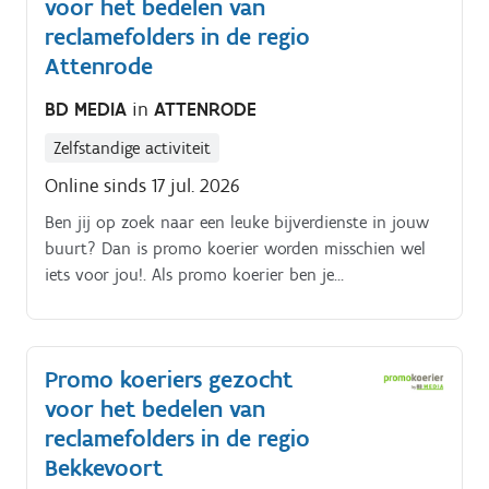
voor het bedelen van
reclamefolders in de regio
Attenrode
BD MEDIA
in
ATTENRODE
Zelfstandige activiteit
Online sinds 17 jul. 2026
Ben jij op zoek naar een leuke bijverdienste in jouw
buurt? Dan is promo koerier worden misschien wel
iets voor jou!. Als promo koerier ben je
verantwoordelijk voor het rondbrengen van het
wekelijkse folderpakket in de door jou gekozen buurt
Je kiest daarbij zelf hoe je dat doet (met de fiets, te
Promo koeriers gezocht
voet, bromfiets, … ) De folderpakketten moeten
voor het bedelen van
tussen zondagochtend en dinsdagavond in de
brievenbussen belanden Je kiest binnen die
reclamefolders in de regio
tijdspanne zelf wanneer je de pakketten rondbrengt
Bekkevoort
Op die manier kan je het inplannen volgens jouw