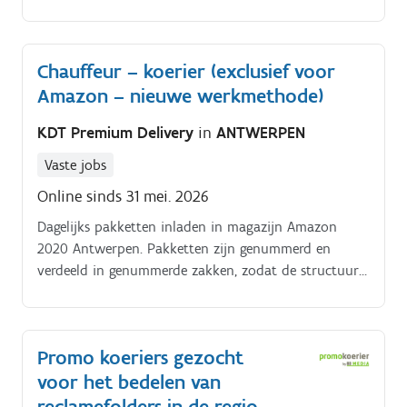
verantwoordelijk voor het rondbrengen van het
wekelijkse folderpakket in de door jou gekozen buurt
Je kiest daarbij zelf hoe je dat doet (met de fiets, te
Chauffeur – koerier (exclusief voor
voet, bromfiets, … ) De folderpakketten moeten
Amazon – nieuwe werkmethode)
tussen zondagochtend en dinsdagavond in de
brievenbussen belanden Je kiest binnen die
KDT Premium Delivery
in
ANTWERPEN
tijdspanne zelf wanneer je de pakketten rondbrengt
Op die manier kan je het inplannen volgens jouw
Vaste jobs
eigen beschikbaarheid De opdracht is in zelfstandig
Online sinds 31 mei. 2026
bijberoep/hoofdberoep: Wat je hiervoor moet doen
wordt tijdens een gesprek in het dichtstbijzijnde
Dagelijks pakketten inladen in magazijn Amazon
kantoor of via een videocall gegeven.
2020 Antwerpen. Pakketten zijn genummerd en
verdeeld in genummerde zakken, zodat de structuur
voor levering vlot kan opgevolgd worden Feedback
van de rit communiceren met de dispatcher en
instructies dipatcher opvolgen.
Promo koeriers gezocht
voor het bedelen van
reclamefolders in de regio