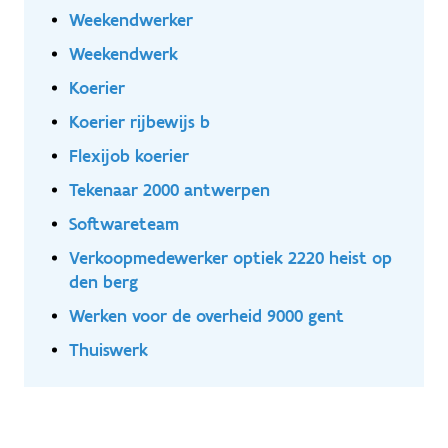
bijberoep/hoofdberoep: Wat je hiervoor moet doen
Weekendwerker
wordt tijdens een gesprek in het dichtstbijzijnde
kantoor of via een videocall gegeven.
Weekendwerk
Koerier
Koerier rijbewijs b
Flexijob koerier
Tekenaar 2000 antwerpen
Softwareteam
Verkoopmedewerker optiek 2220 heist op
den berg
Werken voor de overheid 9000 gent
Thuiswerk