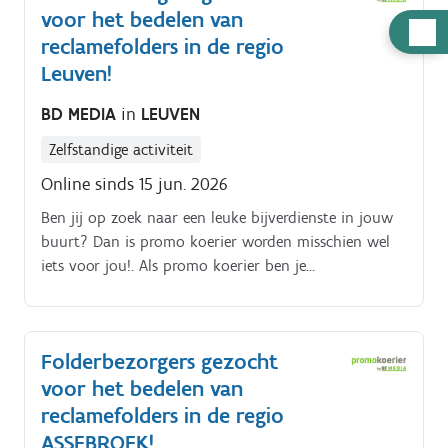
voor het bedelen van
Hulp
reclamefolders in de regio
nodig
Leuven!
BD MEDIA
in
LEUVEN
Zelfstandige activiteit
Online sinds 15 jun. 2026
Ben jij op zoek naar een leuke bijverdienste in jouw
buurt? Dan is promo koerier worden misschien wel
iets voor jou!. Als promo koerier ben je
verantwoordelijk voor het rondbrengen van het
wekelijkse folderpakket in de door jou gekozen buurt
Je kiest daarbij zelf hoe je dat doet (met de fiets, te
Folderbezorgers gezocht
voet, bromfiets, … ) De folderpakketten moeten
voor het bedelen van
tussen zondagochtend en dinsdagavond in de
brievenbussen belanden Je kiest binnen die
reclamefolders in de regio
tijdspanne zelf wanneer je de pakketten rondbrengt
ASSEBROEK!