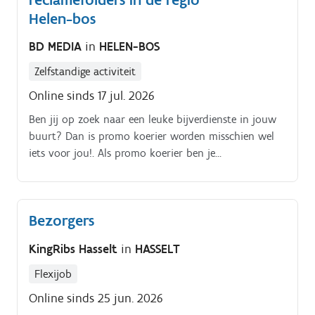
Helen-bos
BD MEDIA
in
HELEN-BOS
Zelfstandige activiteit
Online sinds 17 jul. 2026
Ben jij op zoek naar een leuke bijverdienste in jouw
buurt? Dan is promo koerier worden misschien wel
iets voor jou!. Als promo koerier ben je
verantwoordelijk voor het rondbrengen van het
wekelijkse folderpakket in de door jou gekozen buurt
Je kiest daarbij zelf hoe je dat doet (met de fiets, te
Bezorgers
voet, bromfiets, … ) De folderpakketten moeten
tussen zondagochtend en dinsdagavond in de
KingRibs Hasselt
in
HASSELT
brievenbussen belanden Je kiest binnen die
tijdspanne zelf wanneer je de pakketten rondbrengt
Flexijob
Op die manier kan je het inplannen volgens jouw
Online sinds 25 jun. 2026
eigen beschikbaarheid De opdracht is in zelfstandig