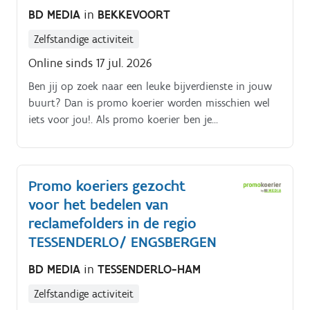
BD MEDIA
in
BEKKEVOORT
eigen beschikbaarheid De opdracht is in zelfstandig
bijberoep/hoofdberoep: Wat je hiervoor moet doen
Zelfstandige activiteit
wordt tijdens een gesprek in het dichtstbijzijnde
Online sinds 17 jul. 2026
kantoor of via een videocall gegeven.
Ben jij op zoek naar een leuke bijverdienste in jouw
buurt? Dan is promo koerier worden misschien wel
iets voor jou!. Als promo koerier ben je
verantwoordelijk voor het rondbrengen van het
wekelijkse folderpakket in de door jou gekozen buurt
Je kiest daarbij zelf hoe je dat doet (met de fiets, te
Promo koeriers gezocht
voet, bromfiets, … ) De folderpakketten moeten
voor het bedelen van
tussen zondagochtend en dinsdagavond in de
brievenbussen belanden Je kiest binnen die
reclamefolders in de regio
tijdspanne zelf wanneer je de pakketten rondbrengt
TESSENDERLO/ ENGSBERGEN
Op die manier kan je het inplannen volgens jouw
BD MEDIA
in
TESSENDERLO-HAM
eigen beschikbaarheid De opdracht is in zelfstandig
bijberoep/hoofdberoep: Wat je hiervoor moet doen
Zelfstandige activiteit
wordt tijdens een gesprek in het dichtstbijzijnde