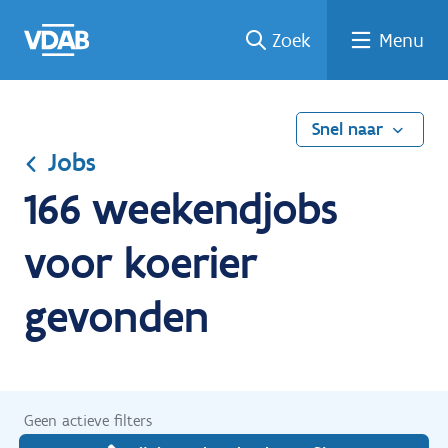
Ga
Vind
Vind
Welke
Terug
Zoek
Menu
naar
een
een
job
naar
de
job
opleiding
past
home
inhoud
bij
mij?
Snel naar
Jobs
166 weekendjobs
voor koerier
gevonden
Geen actieve filters