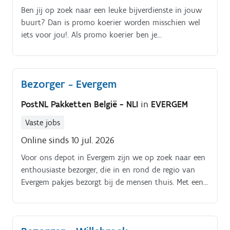
Ben jij op zoek naar een leuke bijverdienste in jouw
buurt? Dan is promo koerier worden misschien wel
iets voor jou!. Als promo koerier ben je
verantwoordelijk voor het rondbrengen van het
wekelijkse folderpakket in de door jou gekozen buurt
Je kiest daarbij zelf hoe je dat doet (met de fiets, te
Bezorger - Evergem
voet, bromfiets, … ) De folderpakketten moeten
tussen zondagochtend en dinsdagavond in de
PostNL Pakketten België - NLI
in
EVERGEM
brievenbussen belanden Je kiest binnen die
tijdspanne zelf wanneer je de pakketten rondbrengt
Vaste jobs
Op die manier kan je het inplannen volgens jouw
Online sinds 10 jul. 2026
eigen beschikbaarheid De opdracht is in zelfstandig
Voor ons depot in Evergem zijn we op zoek naar een
bijberoep/hoofdberoep: Wat je hiervoor moet doen
enthousiaste bezorger, die in en rond de regio van
wordt tijdens een gesprek in het dichtstbijzijnde
Evergem pakjes bezorgt bij de mensen thuis. Met een
kantoor of via een videocall gegeven.
splinternieuwe elektrische bestelbus bezorg jij iedere
dag een 100 tal bijzondere momenten.