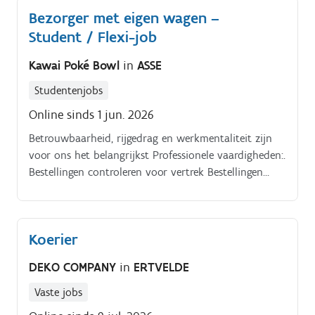
Bezorger met eigen wagen –
Student / Flexi-job
Kawai Poké Bowl
in
ASSE
Studentenjobs
Online sinds 1 jun. 2026
Betrouwbaarheid, rijgedrag en werkmentaliteit zijn
voor ons het belangrijkst Professionele vaardigheden:.
Bestellingen controleren voor vertrek Bestellingen
correct en tijdig leveren Klantvriendelijk
communiceren Veilig deelnemen aan het verkeer
Navigatie gebruiken Zelfstandig routes inschatten
Koerier
Eten en dranken zorgvuldig vervoeren Kleine
ondersteuningstaken uitvoeren in de zaak Hygiënisch
DEKO COMPANY
in
ERTVELDE
en ordelijk werken.
Vaste jobs