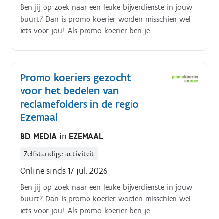
Ben jij op zoek naar een leuke bijverdienste in jouw
buurt? Dan is promo koerier worden misschien wel
iets voor jou!. Als promo koerier ben je
verantwoordelijk voor het rondbrengen van het
wekelijkse folderpakket in de door jou gekozen buurt
Je kiest daarbij zelf hoe je dat doet (met de fiets, te
Promo koeriers gezocht
voet, bromfiets, … ) De folderpakketten moeten
voor het bedelen van
tussen zondagochtend en dinsdagavond in de
brievenbussen belanden Je kiest binnen die
reclamefolders in de regio
tijdspanne zelf wanneer je de pakketten rondbrengt
Ezemaal
Op die manier kan je het inplannen volgens jouw
BD MEDIA
in
EZEMAAL
eigen beschikbaarheid De opdracht is in zelfstandig
bijberoep/hoofdberoep: Wat je hiervoor moet doen
Zelfstandige activiteit
wordt tijdens een gesprek in het dichtstbijzijnde
Online sinds 17 jul. 2026
kantoor of via een videocall gegeven.
Ben jij op zoek naar een leuke bijverdienste in jouw
buurt? Dan is promo koerier worden misschien wel
iets voor jou!. Als promo koerier ben je