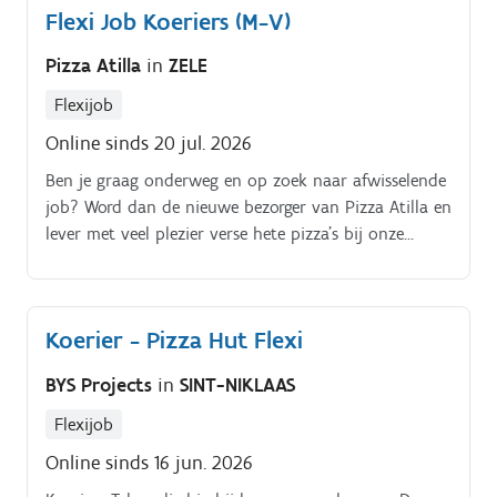
Flexi Job Koeriers (M-V)
Pizza Atilla
in
ZELE
Flexijob
Online sinds 20 jul. 2026
Ben je graag onderweg en op zoek naar afwisselende
job? Word dan de nieuwe bezorger van Pizza Atilla en
lever met veel plezier verse hete pizza’s bij onze
klanten. Je komt lekker buiten, hebt leuke
klantcontacten en werkt met collega’s die je vrienden
kunnen zijn.
Koerier - Pizza Hut Flexi
BYS Projects
in
SINT-NIKLAAS
Flexijob
Online sinds 16 jun. 2026