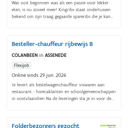
Wat ooit begonnen was als een passie voor lekker
bijberoep/hoofdberoep: Wat je hiervoor moet doen
eten, is nu zoveel meer! Kingribs staat ondertussen
wordt tijdens een gesprek in het dichtstbijzijnde
bekend om zijn traag gegaarde spareribs die je kan
kantoor of via een videocall gegeven.
bestellen met 6 verschillende huisgemaakte
marinades, premium burgers en onze loaded
potatoes!.
Besteller-chauffeur rijbewijs B
COLANBEEN
in
ASSENEDE
Flexijob
Online sinds 29 jun. 2026
Je levert als bestelwagenchauffeur viswaren aan
restaurant - horecaklanten en schoolgemeenschappen
in oostvlaandren Na de leveringen sta je in voor de
schoonmaak van de bestelwagen en koelruimte.
Folderbezorgers gezocht