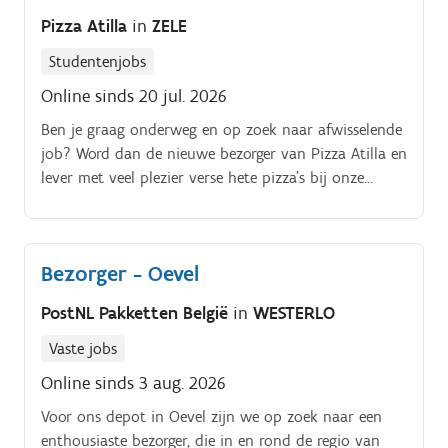
Pizza Atilla
in
ZELE
Studentenjobs
Online sinds 20 jul. 2026
Ben je graag onderweg en op zoek naar afwisselende
job? Word dan de nieuwe bezorger van Pizza Atilla en
lever met veel plezier verse hete pizza’s bij onze
klanten. Je komt lekker buiten, hebt leuke
klantcontacten en werkt met collega’s die je vrienden
kunnen zijn.
Bezorger - Oevel
PostNL Pakketten België
in
WESTERLO
Vaste jobs
Online sinds 3 aug. 2026
Voor ons depot in Oevel zijn we op zoek naar een
enthousiaste bezorger, die in en rond de regio van