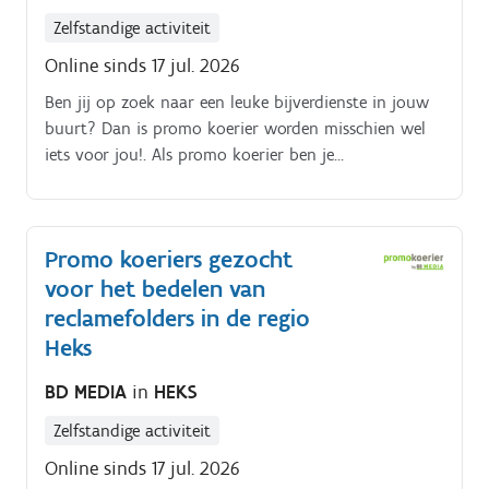
Zelfstandige activiteit
Online sinds 17 jul. 2026
Ben jij op zoek naar een leuke bijverdienste in jouw
buurt? Dan is promo koerier worden misschien wel
iets voor jou!. Als promo koerier ben je
verantwoordelijk voor het rondbrengen van het
wekelijkse folderpakket in de door jou gekozen buurt
Je kiest daarbij zelf hoe je dat doet (met de fiets, te
Promo koeriers gezocht
voet, bromfiets, … ) De folderpakketten moeten
voor het bedelen van
tussen zondagochtend en dinsdagavond in de
brievenbussen belanden Je kiest binnen die
reclamefolders in de regio
tijdspanne zelf wanneer je de pakketten rondbrengt
Heks
Op die manier kan je het inplannen volgens jouw
BD MEDIA
in
HEKS
eigen beschikbaarheid De opdracht is in zelfstandig
bijberoep/hoofdberoep: Wat je hiervoor moet doen
Zelfstandige activiteit
wordt tijdens een gesprek in het dichtstbijzijnde
Online sinds 17 jul. 2026
kantoor of via een videocall gegeven.