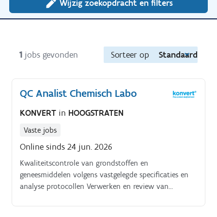
Wijzig zoekopdracht en filters
1
jobs gevonden
Sorteer op
Standaard
QC Analist Chemisch Labo
KONVERT
in
HOOGSTRATEN
Vaste jobs
Online sinds 24 jun. 2026
Kwaliteitscontrole van grondstoffen en
geneesmiddelen volgens vastgelegde specificaties en
analyse protocollen Verwerken en review van
gegevens. Uitvoeren van labo onderzoek bij
afwijkende resultaten.