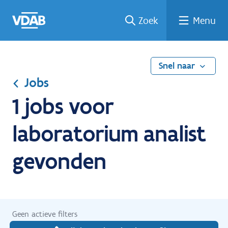
Ga
Vind
Vind
Welke
Terug
Zoek
Menu
naar
een
een
job
naar
de
job
opleiding
past
home
inhoud
bij
mij?
Snel naar
Jobs
1 jobs voor
laboratorium analist
gevonden
Geen actieve filters