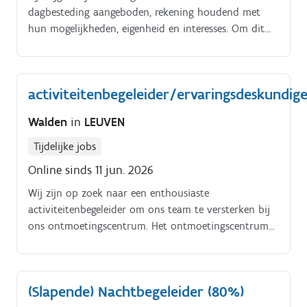
dagbesteding aangeboden, rekening houdend met
hun mogelijkheden, eigenheid en interesses. Om dit
team te versterken zijn we op zoek naar een voltijds
begeleider voor een vervangingsovereenkomst van
lange duur Wie ben jij?.
activiteitenbegeleider/ervaringsdeskundig
Walden
in
LEUVEN
Tijdelijke jobs
Online sinds 11 jun. 2026
Wij zijn op zoek naar een enthousiaste
activiteitenbegeleider om ons team te versterken bij
ons ontmoetingscentrum. Het ontmoetingscentrum
(OC) is een plaats waar bezoekers kunnen
ontspannen, mekaar kunnen ontmoeten in een
herstelgerichte en gemoedelijke sfeer. Als begeleider
(Slapende) Nachtbegeleider (80%)
nodig je de bezoekers uit om deel te nemen aan de