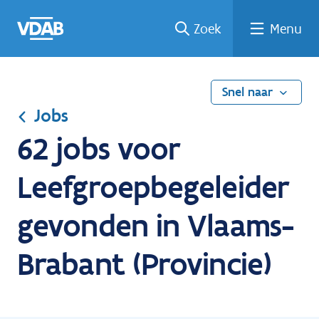
Ga
Vind
Vind
Welke
Terug
Zoek
Menu
naar
een
een
job
naar
de
job
opleiding
past
home
inhoud
bij
mij?
Snel naar
Jobs
62 jobs voor
Leefgroepbegeleider
gevonden in Vlaams-
Brabant (Provincie)