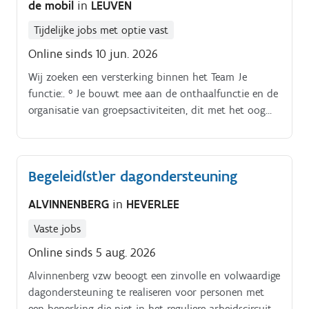
de mobil
in
LEUVEN
Tijdelijke jobs met optie vast
Online sinds 10 jun. 2026
Wij zoeken een versterking binnen het Team Je
functie:. ° Je bouwt mee aan de onthaalfunctie en de
organisatie van groepsactiviteiten, dit met het oog
op het verhogen van de draagkracht van gezinnen
met jonge kinderen die zich in een maatschappelijk
kwetsbare situatie bevinden ° Je vertrekt vanuit de
Begeleid(st)er dagondersteuning
kracht, de talenten en Hoop van de gezinnen; vanuit
de kracht van het verbinden van hun
ALVINNENBERG
in
HEVERLEE
‘ervaringskennis’ ° Je biedt laagdrempelige, individuele
ondersteuning aan deze gezinnen, inspelend op hun
Vaste jobs
noden ° Je besteedt maximale aandacht aan de
Online sinds 5 aug. 2026
opvoedingsondersteuning van de ouders en hun
Alvinnenberg vzw beoogt een zinvolle en volwaardige
jonge kinderen, rekening houdende met de
dagondersteuning te realiseren voor personen met
onderliggende processen van kansarmoede, alsook
een beperking die niet in het reguliere arbeidscircuit
diverse uitsluitingsdynamieken ° Je draagt op een