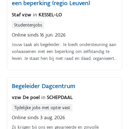
een beperking (regio Leuven)
Staf vzw
in
KESSEL-LO
Studentenjobs
Online sinds 16 jun. 2026
Jouw taak als begeleider:. Je biedt ondersteuning aan
volwassenen met een beperking om zelfstandig te
leven. Je staat hen bij met raad en daad, organiseert
samen hun dagelijks leven, brengt orde in de wirwar
van documenten en biedt een luisterend oor op
belangrijke momenten. Als begeleider ga je (meestal)
Begeleider Dagcentrum
wekelijks op huisbezoek bij personen met een
motorische, sensoriële of verstandelijke beperking of
vzw De poel
in
SCHEPDAAL
bij mensen met een niet-aangeboren hersenletsel of
een autismespectrumstoornis We zoeken 2
Tijdelijke jobs met optie vast
jobstudenten voor de begeleiding van cliënten die in
Online sinds 3 aug. 2026
de regio van Leuven of Demer-Dijle (Haacht e.o.)
Zij krijgen bij ons een gevarieerde en zinvolle
wonen.