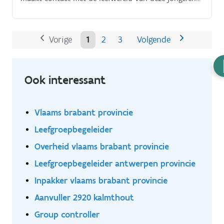
(vrienden, ouders, buren…) ·. Je neemt deel aan
teamvergaderingen, werkgroepen, intervisies….
Vorige
1
2
3
Volgende
H
Ook interessant
n
Vlaams brabant provincie
Leefgroepbegeleider
Overheid vlaams brabant provincie
Leefgroepbegeleider antwerpen provincie
Inpakker vlaams brabant provincie
Aanvuller 2920 kalmthout
Group controller