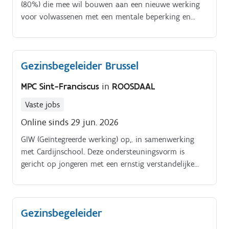
(80%) die mee wil bouwen aan een nieuwe werking
voor volwassenen met een mentale beperking en
bijkomende gedrags en emotionele moeilijkheden
Vanaf.
Gezinsbegeleider Brussel
MPC Sint-Franciscus
in
ROOSDAAL
Vaste jobs
Online sinds 29 jun. 2026
GIW (Geïntegreerde werking) op,. in samenwerking
met Cardijnschool. Deze ondersteuningsvorm is
gericht op jongeren met een ernstig verstandelijke
beperking en vereist een samenwerking tussen
onderwijs en welzijn. Deze vindt een plek in Lion.
Gezinsbegeleider