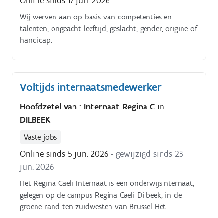
Online sinds 17 jun. 2026
meisjes Als internaatmedewerker ben je het eerste
aanspreekpunt, de coach en de vertrouwenspersoon
Wij werven aan op basis van competenties en
voor onze internen uit de 2de en 3de graad
talenten, ongeacht leeftijd, geslacht, gender, origine of
secundair onderwijs Pedagogische begeleiding: Je
handicap.
waakt over een gestructureerd dagritme, ondersteunt
de leerlingen bij hun avondstudie en biedt een
luisterend oor waar nodig Leefklimaat: Je creëert een
Voltijds internaatsmedewerker
stimulerende en veilige leefomgeving waarin
verbondenheid, zelfstandigheid en respect centraal
Hoofdzetel van : Internaat Regina C
in
staan Praktische organisatie: Je begeleidt de vaste
DILBEEK
momenten (zoals avondmaaltijden en ontspanning)
en signaleert eventuele zorgnoden tijdig aan de
Vaste jobs
internaatsdirectie Avond- en nachturen: Je werkt
Online sinds 5 jun. 2026
- gewijzigd sinds 23
volgens het specifieke internaatsritme (voornamelijk
jun. 2026
namiddag-, avond- en inslapende nachten tussen
zondagavond en vrijdagochtend).
Het Regina Caeli Internaat is een onderwijsinternaat,
gelegen op de campus Regina Caeli Dilbeek, in de
groene rand ten zuidwesten van Brussel Het