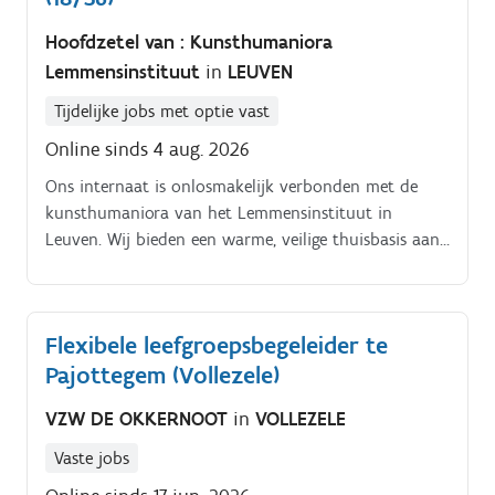
Hoofdzetel van : Kunsthumaniora
Lemmensinstituut
in
LEUVEN
Tijdelijke jobs met optie vast
Online sinds 4 aug. 2026
Ons internaat is onlosmakelijk verbonden met de
kunsthumaniora van het Lemmensinstituut in
Leuven. Wij bieden een warme, veilige thuisbasis aan
een bruisende gemeenschap van jonge, creatieve
geesten die leven voor hun artistieke droom (muziek,
woordkunst-drama, dans). Omdat onze internen
Flexibele leefgroepsbegeleider te
intensief bezig zijn met hun algemene en artistieke
Pajottegem (Vollezele)
ontwikkeling, streven wij naar een omgeving waarin
een "gezonde geest in een gezond lichaam" centraal
VZW DE OKKERNOOT
in
VOLLEZELE
staat. Voor de uitbreiding van ons team zijn wij
specifiek op zoek naar een enthousiaste
Vaste jobs
internaatmedewerker voor de leefgroep van de