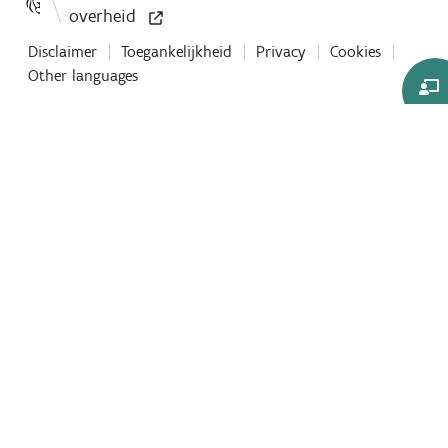
Disclaimer
Toegankelijkheid
Privacy
Cookies
Other languages
Co-
Browse
sessie
starten