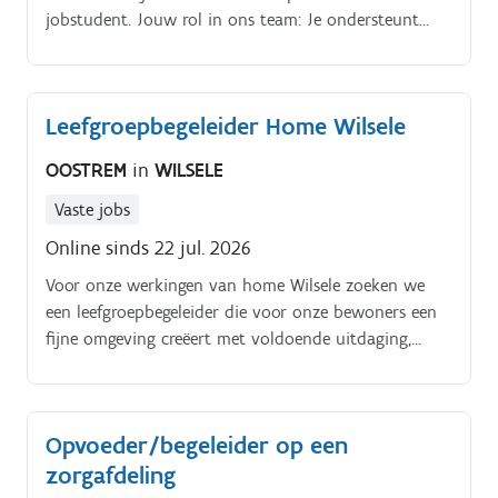
jobstudent. Jouw rol in ons team: Je ondersteunt
onze bewoners bij hun dagelijkse verzorging en
routines (wassen, aankleden, eten, slapen).
Leefgroepbegeleider Home Wilsele
OOSTREM
in
WILSELE
Vaste jobs
Online sinds 22 jul. 2026
Voor onze werkingen van home Wilsele zoeken we
een leefgroepbegeleider die voor onze bewoners een
fijne omgeving creëert met voldoende uitdaging,
maar ook voldoende begrenzing en rust. In beide
werkingen kan je geconfronteerd worden met
uitdagend gedrag.
Opvoeder/begeleider op een
zorgafdeling