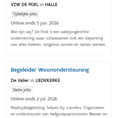
werking. Ook speel je een cruciale rol bij het plannen
VZW DE POEL
in
HALLE
en faciliteren van activiteiten in samenspraak met
het team en de bezoeker Je neemt deel aan de
Tijdelijke jobs
besprekingen en overlegmomenten van de werking;
Online sinds 5 jun. 2026
maakt deel uit van een multidisciplinair team en
Wie zijn wij? De Poel is een welzijnsgerichte
neemt een aantal administratieve taken op.
onderneming waar volwassenen met een beperking
van alles beleven, zorgeloos wonen en samen werken.
Begeleider Woonondersteuning
De Valier
in
LIEDEKERKE
Vaste jobs
Online sinds 2 jul. 2026
Maaltijdbegeleiding. helpen bij transfers. Organiseren
en ondersteunen van leefgroepsactiviteiten Wassen en