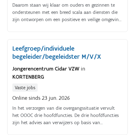
Daarom staan wij klaar om ouders en gezinnen te
ondersteunen met een breed scala aan diensten die
zijn ontworpen om een positieve en veilige omgeving
voor kinderen te creëren. Vanuit onze deelwerkingen
in Averbode, Leuven en Tienen bereiken we heel wat
gezinnen met jonge kinderen in de ruime regio Oost
Leefgroep/individuele
Brabant Wij zijn op zoek naar een collega om ons
begeleider/begeleidster M/V/X
mobiele team in regio Leuven te versterken De
Schommel is op zoek naar een enthousiaste en
Jongerencentrum Cidar VZW
in
betrokken.
KORTENBERG
Vaste jobs
Online sinds 23 jun. 2026
In het verzorgen van die overgangssituatie vervult
het OOOC drie hoofdfuncties. De drie hoofdfuncties
zijn het advies aan verwijzers op basis van
diagnostiek, de oriëntatie, en crisishulpverlening in