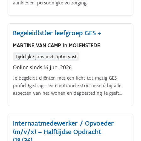
aankleden. persoonlijke verzorging.
Begeleid(st)er leefgroep GES +
MARTINE VAN CAMP
in
MOLENSTEDE
Tijdelijke jobs met optie vast
Online sinds 16 jun. 2026
Je begeleidt cliënten met een licht tot matig GES-
profiel (gedrags- en emotionele stoornissen) bij alle
aspecten van het wonen en dagbesteding Je geeft
invulling aan de individuele
dienstverleningsovereenkomst en het individuele
handelingsplan van de cliënten.
Internaatmedewerker / Opvoeder
(m/v/x) – Halftijdse Opdracht
(18/36)