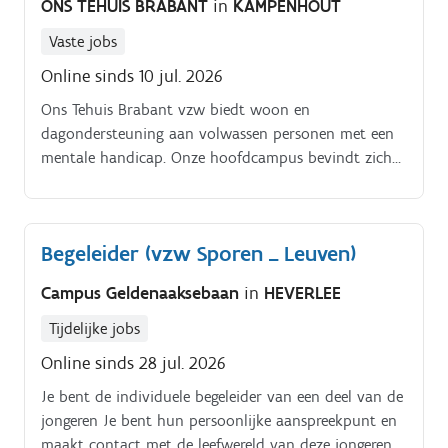
ONS TEHUIS BRABANT
in
KAMPENHOUT
op de ondersteuningsnoden van kinderen en
jongeren Je hebt interesse in het boerderijleven en
Vaste jobs
werkt graag met dieren Je betrekt kinderen en
Online sinds 10 jul. 2026
jongeren actief bij de dagelijkse werking van de
boerderij Je staat open voor feedback en wil blijven
Ons Tehuis Brabant vzw biedt woon en
bijleren Je werkt graag samen en engageert je voor
dagondersteuning aan volwassen personen met een
het team Je bent bereid om af en toe 's avonds of in
mentale handicap. Onze hoofdcampus bevindt zich
het weekend te werken.
in Kampenhout, midden in het groen. De doelgroep
betreft. cliënten met een diep meervoudige beperking.
Begeleider (vzw Sporen _ Leuven)
Campus Geldenaaksebaan
in
HEVERLEE
Tijdelijke jobs
Online sinds 28 jul. 2026
Je bent de individuele begeleider van een deel van de
jongeren Je bent hun persoonlijke aanspreekpunt en
maakt contact met de leefwereld van deze jongeren