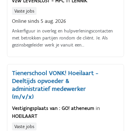
vzw LEVENSLUST - MFC
in
LENNIK
verschillende voorziene methodieken · JJe werkt
vanuit een gelijkwaardige relatie, vertrekkend van de
Vaste jobs
wensen en doelen van de jongere · Je zet in op
Online sinds 5 aug. 2026
contextversterkend, emancipatorisch en inclusief
Ankerfiguur in overleg en hulpverleningscontacten
werken om de levenskwaliteit te verhogen · Het
met betrokken partijen rondom de cliënt. Je. Als
gehanteerde bio psycho sociaal kader bestaat uit
gezinsbegeleider werk je vanuit een
sociale emotionele ontwikkeling Dösen en het
contextversterkende visie. Jouw hoofdtaak bestaat
contextuele denkkader. We baseren onze
eruit.
begeleidingshouding op de benadering van Non
Violent Resistance.
Tienerschool VONK! Hoeilaart -
Deeltijds opvoeder &
administratief medewerker
(m/v/x)
Vestigingsplaats van : GO! atheneum
in
HOEILAART
Vaste jobs