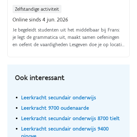
Zelfstandige activiteit
Online sinds 4 jun. 2026
Je begeleidt studenten uit het middelbaar bij Frans:
je legt de grammatica uit, maakt samen oefeningen
en oefent de vaardigheden Lesgeven doe je op locatie
(bij jou thuis of bij de student thuis) of via onze
gratis online leeromgeving Je geeft les op momenten
die voor jou goed passen in overleg met de student.
Ook interessant
Leerkracht secundair onderwijs
Leerkracht 9700 oudenaarde
Leerkracht secundair onderwijs 8700 tielt
Leerkracht secundair onderwijs 9400
ninove