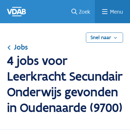
Ga
Vind
Vind
Welke
Terug
Zoek
Menu
naar
een
een
job
naar
de
job
opleiding
past
home
inhoud
bij
mij?
Snel naar
Jobs
4 jobs voor
Leerkracht Secundair
Onderwijs gevonden
in Oudenaarde (9700)