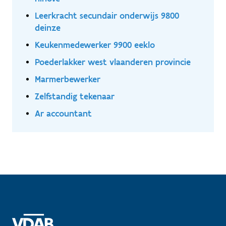
Leerkracht secundair onderwijs 9800
deinze
Keukenmedewerker 9900 eeklo
Poederlakker west vlaanderen provincie
Marmerbewerker
Zelfstandig tekenaar
Ar accountant