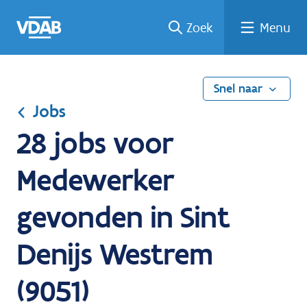
Ga
Vind
Vind
Welke
Terug
Zoek
Menu
naar
een
een
job
naar
de
job
opleiding
past
home
inhoud
bij
mij?
Snel naar
Jobs
28 jobs voor
Medewerker
gevonden in Sint
Denijs Westrem
(9051)