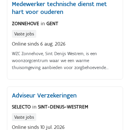
Medewerker technische dienst met
hart voor ouderen
ZONNEHOVE
in
GENT
Vaste jobs
Online sinds 6 aug. 2026
WZC Zonnehove, Sint Denijs Westrem, is een
woonzorgcentrum waar we een warme
thuisomgeving aanbieden voor zorgbehoevende
ouderen. We maken deel uit van de groep Zorg Saam
en bieden huisvesting aan 141 bewoners, waarvan 5
kortverblijf.
Adviseur Verzekeringen
SELECTO
in
SINT-DENIJS-WESTREM
Vaste jobs
Online sinds 10 jul. 2026