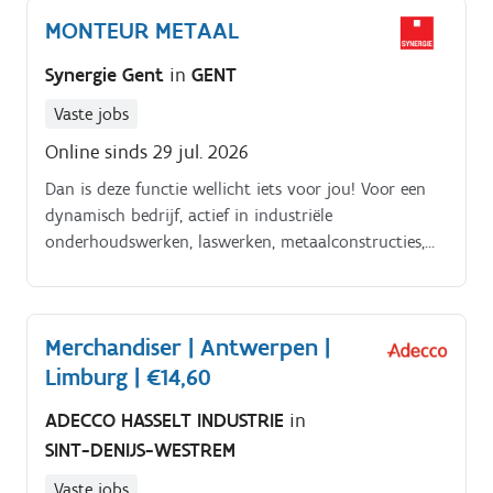
MONTEUR METAAL
Synergie Gent
in
GENT
Vaste jobs
Online sinds 29 jul. 2026
Dan is deze functie wellicht iets voor jou! Voor een
dynamisch bedrijf, actief in industriële
onderhoudswerken, laswerken, metaalconstructies,
dakbedekking en gevelbekleding, zoeken we een
enthousiaste monteur voor metaalconstructies Wat
houdt je takenpakket in?.
Merchandiser | Antwerpen |
Limburg | €14,60
ADECCO HASSELT INDUSTRIE
in
SINT-DENIJS-WESTREM
Vaste jobs