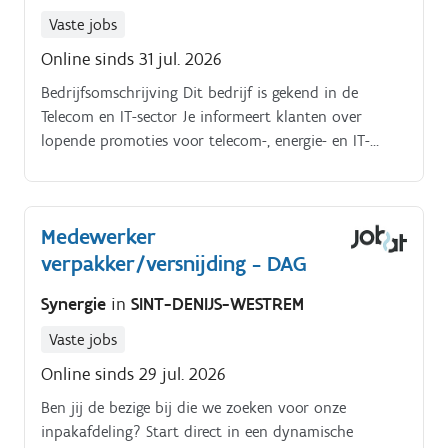
Vaste jobs
Online sinds 31 jul. 2026
Bedrijfsomschrijving Dit bedrijf is gekend in de
Telecom en IT-sector Je informeert klanten over
lopende promoties voor telecom-, energie- en IT-
producten en -diensten Je beantwoordt technische
vragen van klanten of verwijst deze door naar de
technische dienst wanneer nodig Je stelt passende
Medewerker
oplossingen voor bij klachten van klanten of stuurt
verpakker/versnijding - DAG
het dossier door naar de juiste afdeling Je detecteert
commerciële opportuniteiten en sluit verkopen af op
Synergie
in
SINT-DENIJS-WESTREM
basis van de behoeften van de klant Je belt leads op
en overtuigt hen met sterke en doelgerichte
Vaste jobs
argumenten
Online sinds 29 jul. 2026
Ben jij de bezige bij die we zoeken voor onze
inpakafdeling? Start direct in een dynamische