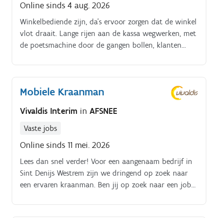
Online sinds 4 aug. 2026
Winkelbediende zijn, da's ervoor zorgen dat de winkel
vlot draait. Lange rijen aan de kassa wegwerken, met
de poetsmachine door de gangen bollen, klanten
helpen met hun vragen, de groente en fruitafdeling
controleren, croissants afbakken en nieuwe collega's
begeleiden.
Mobiele Kraanman
Vivaldis Interim
in
AFSNEE
Vaste jobs
Online sinds 11 mei. 2026
Lees dan snel verder! Voor een aangenaam bedrijf in
Sint Denijs Westrem zijn we dringend op zoek naar
een ervaren kraanman. Ben jij op zoek naar een job
als kraanman? Heb jij de nodige attesten hiervoor?