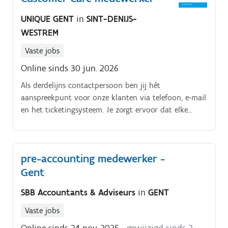
UNIQUE GENT
in
SINT-DENIJS-
WESTREM
Vaste jobs
Online sinds 30 jun. 2026
Als derdelijns contactpersoon ben jij hét
aanspreekpunt voor onze klanten via telefoon, e-mail
en het ticketingsysteem. Je zorgt ervoor dat elke
vraag correct en efficiënt wordt behandeld Je houdt
klanten proactief op de hoogte van hun dossier en
schakelt intern met collega’s om steeds de juiste
pre-accounting medewerker -
informatie te bezorgen. Je volgt dossiers nauwgezet
Gent
op, denkt oplossingsgericht en neemt initiatief waar
nodig Daarnaast zorg je voor een correcte en
SBB Accountants & Adviseurs
in
GENT
gestructureerde administratieve verwerking van elk
dossier.
Vaste jobs