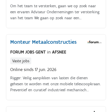
Om het team te versterken, gaan we op zoek naar
een ervaren Adviseur Ondernemingen ter versterking
van het team We gaan op zoek naar een
enthousiaste en ervaren medewerker om de dienst
klantenbeheer te versterken. Na een inwerkperiode
handel je zelfstandig de dossiers af van A tot Z en dit
Monteur Metaalconstructies
over de verschillende takken niet leven.
FORUM JOBS GENT
in
AFSNEE
Vaste jobs
Online sinds 17 jun. 2026
Rigger: Veilig aanpikken van lasten die dienen
gehesen te worden met onze mobiele telescoopkraan.
Preventief en curatief industrieel mechanisch
onderhoud in verschillende sectoren. Lees verder en
ontdek snel of deze functie bij jou past!