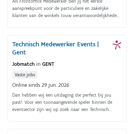
Als Frontoffice Medewerker ben jij het eerste
aanspreekpunt voor de particuliere en zakelijke
klanten van de winkels Jouw verantwoordelijkheden.
Je informeert klanten over lopende promoties van de
producten Je beantwoordt technische vragen of
schakelt de technische dienst in wanneer nodig Je
Technisch Medewerker Events |
zoekt passende oplossingen voor klantenvragen en
Gent
klachten of verwijst dossiers door naar de juiste
collega Je herkent commerciële opportuniteiten en
Jobmatch
in
GENT
adviseert klanten over producten en diensten die
aansluiten bij hun behoeften Je neemt contact op
Vaste jobs
met potentiële klanten en overtuigt hen met een
Online sinds 29 jun. 2026
persoonlijke en professionele aanpak Je registreert
alle klantcontacten, bestellingen en administratieve
Dan hebben wij een uitdaging die perfect bij jou
gegevens nauwkeurig
past!. Voor een toonaangevende speler binnen de
eventsector zijn wij op zoek naar een Technisch
Medewerker Events voor een bruisende eventlocatie
in Gent Achter elk succesvol evenement schuilt een
sterk team.