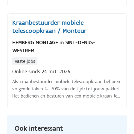
vragen beantwoorden of doorverwijzen naar de juiste
afdeling Oplossingen aandragen voor klantklachten
of dossiers doorsturen naar de juiste dienst
Kraanbestuurder mobiele
Saleskansen identificeren en deze succesvol afsluiten
telescoopkraan / Monteur
op basis van klantbehoeften Leads benaderen en
overtuigen met krachtige argumenten Registreren van
HEMBERG MONTAGE
in
SINT-DENIJS-
alle telefonische contacten en orders
WESTREM
Vaste jobs
Online sinds 24 mrt. 2026
Als kraanbestuurder mobiele telescoopkraan behoren
volgende taken (+- 70% van de tijd) tot jouw pakket:.
Het bedienen en besturen van een mobiele kraan Je
rijdt de kraan langs de openbare weg naar de
bouwwerf of locatie om deze nadien gebruiksklaar
en veilig op te stellen Je controleert het aanslaan van
de last en je heft de vracht, bijvoorbeeld staal, op de
Ook interessant
juiste plaats Na de hijswerken stel je de kraan buiten