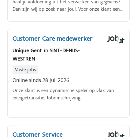
haal je voldoening uit het verwerken van gegevens?
Dan zijn wij op zoek naar jou!. Voor onze klant een
grote speler in de banksector van Belgie, zijn we op
zoek naar een Operationeel Medewerkers die het
team Tax operations tijdelijk versterken voor 3
Customer Care medewerker
maanden Jouw taken:. Verwerken van Duitse tax
reclaim-dossiers Opzoeken en inputten van de
Unique Gent
in
SINT-DENIJS-
informatie in belasting dossiers Indienen van dossiers
WESTREM
via het portaal van de Duitse fiscus Administratief
opvolgen van terugvorderingen van buitenlandse
Vaste jobs
belastingen voor klanten Uitvoeren van repetitieve en
Online sinds 28 jul. 2026
nauwkeurige administratieve taken waarbij aandacht
voor detail essentieel is
Onze klant is een dynamische speler op vlak van
energietransitie. Jobomschrijving.
Customer Service