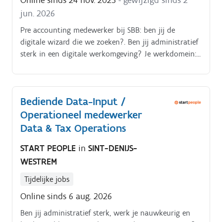
Online sinds 24 nov. 2025
- gewijzigd sinds 2
jun. 2026
Pre accounting medewerker bij SBB: ben jij de
digitale wizard die we zoeken?. Ben jij administratief
sterk in een digitale werkomgeving? Je werkdomein:
sbb. SLIM, ons digitale boekhoudplatform én
belangrijkste communicatietool met onze klanten.
Bediende Data-Input /
Operationeel medewerker
Data & Tax Operations
START PEOPLE
in
SINT-DENIJS-
WESTREM
Tijdelijke jobs
Online sinds 6 aug. 2026
Ben jij administratief sterk, werk je nauwkeurig en