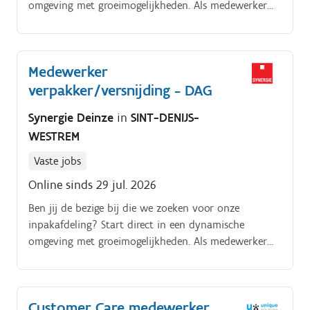
omgeving met groeimogelijkheden. Als medewerker
inpak - dag, ben je verantwoordelijk voor het
versnijden en verpakken van vleeswaren. Je zal
etiketten maken en bevestigen, de werkplaats
Medewerker
schoonhouden en de producten verzendklaar maken.
verpakker/versnijding - DAG
Synergie Deinze
in
SINT-DENIJS-
WESTREM
Vaste jobs
Online sinds 29 jul. 2026
Ben jij de bezige bij die we zoeken voor onze
inpakafdeling? Start direct in een dynamische
omgeving met groeimogelijkheden. Als medewerker
inpak - dag, ben je verantwoordelijk voor het
versnijden en verpakken van vleeswaren. Je zal
etiketten maken en bevestigen, de werkplaats
Customer Care medewerker
schoonhouden en de producten verzendklaar maken.