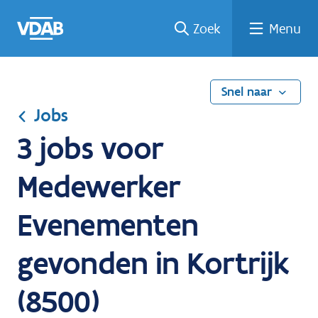
Ga
Vind
Vind
Welke
Terug
Zoek
Menu
naar
een
een
job
naar
de
job
opleiding
past
home
inhoud
bij
mij?
Snel naar
Jobs
3 jobs voor
Medewerker
Evenementen
gevonden in Kortrijk
(8500)