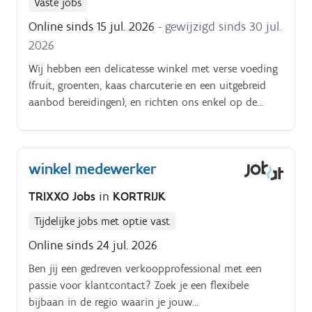
Vaste jobs
salesproces
Online sinds 15 jul. 2026
- gewijzigd sinds 30 jul.
2026
Wij hebben een delicatesse winkel met verse voeding
(fruit, groenten, kaas charcuterie en een uitgebreid
aanbod bereidingen), en richten ons enkel op de
beste kwaliteit. We zijn een organisatie waar
permanent een 15 tal mensen werken, in de
vakantieperiodes aangevuld met max.
winkel medewerker
TRIXXO Jobs
in
KORTRIJK
Tijdelijke jobs met optie vast
Online sinds 24 jul. 2026
Ben jij een gedreven verkoopprofessional met een
passie voor klantcontact? Zoek je een flexibele
bijbaan in de regio waarin je jouw