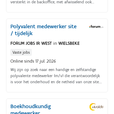
versterkt in de backoffice, met afwisselend ook
ondersteuning bij operationele taken Wat ga je
doen?. Inboeken en opvolgen van verzendingen.
Polyvalent medewerker site
/ tijdelijk
FORUM JOBS IR WEST
in
WIELSBEKE
Vaste jobs
Online sinds 17 jul. 2026
Wij zijn op zoek naar een handige en zelfstandige
polyvalente medewerker (m/v) die verantwoordelijk
is voor het onderhoud en de netheid van onze site.
Je wordt ad hoc ingezet voor diverse klusjes binnen
verschillende afdelingen van het bedrijf. Je
rapporteert rechtstreeks aan de facility coördinator,
Boekhoudkundig
maar bent ook het aanspreekpunt voor collega’s die
medewerker
je via mail of telefoon kunnen contacteren. Je taken:-