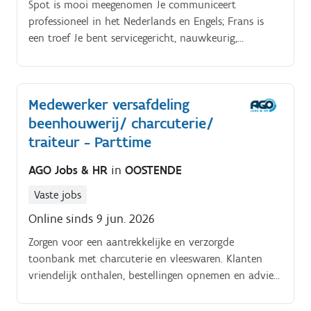
Spot is mooi meegenomen Je communiceert
professioneel in het Nederlands en Engels; Frans is
een troef Je bent servicegericht, nauwkeurig,
stressbestendig en werkt graag in een klein team.
Parttime werken (20 u/week) past perfect in jouw
work‑life balance Wat bieden wij?.
Medewerker versafdeling
beenhouwerij/ charcuterie/
traiteur - Parttime
AGO Jobs & HR
in
OOSTENDE
Vaste jobs
Online sinds 9 jun. 2026
Zorgen voor een aantrekkelijke en verzorgde
toonbank met charcuterie en vleeswaren. Klanten
vriendelijk onthalen, bestellingen opnemen en advies
geven.