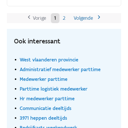
beantwoordt vragen van klanten via telefoon en e-
mail Je behandelt klachten op een professionele en
oplossingsgerichte manier Je ondersteunt de
Vorige
1
2
Volgende
commerciële binnendienst met diverse
administratieve taken Je werkt dagelijks samen met
collega's van sales en andere interne diensten
Ook interessant
West vlaanderen provincie
Administratief medewerker parttime
Medewerker parttime
Parttime logistiek medewerker
Hr medewerker parttime
Communicatie deeltijds
3971 heppen deeltijds
Bedrijfsarts weekendwerk