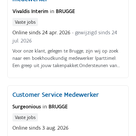
Ledigen van vuilbakken op de toonzaal,
Vivaldis Interim
in
BRUGGE
vrachtwagenparking, personenwagenparking en
opruimen van afval op de site.- Correct sorteren van
Vaste jobs
afval en dagelijks met de heftruck naar de juiste
Online sinds 24 apr. 2026
- gewijzigd sinds 24
containers brengen.- Onderhouden van de site,
jul. 2026
inclusief vrijhouden van roosters bij regen en zorgen
voor algemene netheid.- Uitvoeren van kleine
Voor onze klant, gelegen te Brugge, zijn wij op zoek
reparaties zoals vervangen van lampen, klinken,
naar een boekhoudkundig medewerker (parttime).
ontstoppen van toiletten en lavabo’s.- Onderhouden
Een greep uit jouw takenpakket:Ondersteunen van
van poolwagens: jaarlijkse keuring, bandenwissel,
onze hoofdboekhoudster.
tanken.- Ondersteuning bij verhuizingen van bureaus,
voorbereiding van evenementen en beheer van
feestmateriaal.- Ophalen van wissel- en
Customer Service Medewerker
reservestukken bij externe locaties bij dringende
Surgeonious
in
BRUGGE
situaties.
Vaste jobs
Online sinds 3 aug. 2026