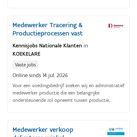
verkoopvaardigheden kunt inzetten?
Medewerker Tracering &
Productieprocessen vast
Kennisjobs Nationale Klanten
in
KOEKELARE
Vaste jobs
Online sinds 14 jul. 2026
Voor een voedingsbedrijf zoeken wij en administratief
medewerker productie die een belangrijke
ondersteunende rol opneemt tussen productie,
kwaliteit en planning. Je zorgt ervoor dat gegevens
correct verwerkt worden, processen vlot verlopen en
collega's de nodige ondersteuning krijgen.
Medewerker verkoop