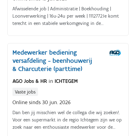
Afwisselende job | Administratie | Boekhouding |
Loonverwerking | 16u-24u per week | 1112772Je komt
terecht in een stabiele werkomgeving in de
bouwsector. Binnen deze job sta je in voor een brede
waaier aan administratieve en boekhoudkundige
taken: de volledige voorbereiding van de
Medewerker bediening
boekhouding voor de accountant (gebruik van het
versafdeling - beenhouwerij
programma Exact Online), facturatie, betalingen, btw-
aangiftes, voorbereiding van jaarrekeningen, prestatie-
& Charcuterie (parttime)
en loonverwerking, algemene administratie, onthaal
AGO Jobs & HR
in
ICHTEGEM
en telefoonpermanentie.
Vaste jobs
Online sinds 30 jun. 2026
Dan ben jij misschien wel de collega die wij zoeken!.
Voor een supermarkt in de regio Ichtegem zijn we op
zoek naar een enthousiaste medewerker voor de
versafdeling Jouw takenpakket:.