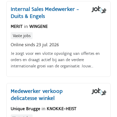
Internal Sales Medewerker -
Duits & Engels
MERIT
in
WINGENE
Vaste jobs
Online sinds 23 jul. 2026
Je zorgt voor een vlotte opvolging van offertes en
orders en draagt actief bij aan de verdere
internationale groei van de organisatie. Jouw
takenpakket: Dagelijks contact met internationale
verdelers, voornamelijk in Duitstalige regio’s en Oost
Europa Opmaken, opvolgen en omzetten van offertes
Medewerker verkoop
naar concrete bestellingen Telefonisch adviseren van
delicatesse winkel
klanten en inspelen op commerciële opportuniteiten
Nauwe samenwerking met externe sales, productie en
Unique Brugge
in
KNOKKE-HEIST
interne collega’s Correcte en gestructureerde
administratieve opvolging van het volledige