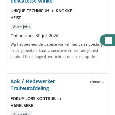
delicatesse winkel
UNIQUE TECHNICUM
in
KNOKKE-
HEIST
Vaste jobs
Online sinds 30 jul. 2026
Hulp
Wij hebben een delicatesse winkel met verse voeding
nodig
(fruit, groenten, kaas charcuterie en een uitgebreid
aanbod bereidingen), en richten ons enkel op de
beste kwaliteit. We zijn een organisatie waar
permanent een 15 tal mensen werken, in de
vakantieperiodes aangevuld met max.
Kok / Medewerker
Traiteurafdeling
FORUM JOBS KORTRIJK
in
HARELBEKE
Vaste jobs