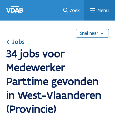
Ga
Vind
Vind
Welke
Terug
Zoek
Menu
naar
een
een
job
naar
de
job
opleiding
past
home
inhoud
bij
mij?
Snel naar
Jobs
34 jobs voor
Medewerker
Parttime gevonden
in West-Vlaanderen
(Provincie)