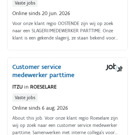
Vaste jobs
Online sinds 20 jun. 2026
Voor onze klant regio OOSTENDE zijn wij op zoek
naar een SLAGERIJMEDEWERKER PARTTIME. Onze
klant is een gekende slagerij, ze staan bekend voor
het beste gehakt in Oostende. Dit is jouw
takenpakket als SLAGERIJMEDEWERKER PARTTIME in
OOSTENDE:Klanten bedienen en de bestellingen
Customer service
afrekenen aan de toonbank (ongeveer 80% van de
medewerker parttime
tijd);Aanvullen van de toonbank en de koelkast;Je
staat in voor het bereiden van krabsalades,
ITZU
in
ROESELARE
vleessalades etc in het atelier;Brochettes maken in het
atelier;Schoonmaak van de winkel & atelier en orde
Vaste jobs
bewaren in de slagerij;Allround ondersteuning in de
Online sinds 6 aug. 2026
slagerij en atelier, je bent dus flexibel ingesteld.
About this job. Voor onze klant regio Roeselare zijn
wij op zoek naar een customer service medewerker
parttime. Samenwerken met interne collega's voor