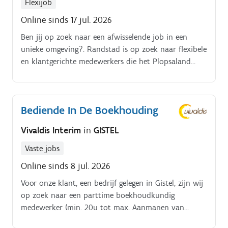
Flexijob
Online sinds 17 jul. 2026
Ben jij op zoek naar een afwisselende job in een
unieke omgeving?. Randstad is op zoek naar flexibele
en klantgerichte medewerkers die het Plopsaland
Belgium team komen versterken Of je nu een
parttime baan zoekt, of de voorkeur geeft aan een
flexibele bijverdienste: wij bieden diverse
Bediende In De Boekhouding
contractmogelijkheden bij Plopsaland Belgium Als
medewerker ben je een sleutelfiguur in de beleving
Vivaldis Interim
in
GISTEL
van hun bezoekers.
Vaste jobs
Online sinds 8 jul. 2026
Voor onze klant, een bedrijf gelegen in Gistel, zijn wij
op zoek naar een parttime boekhoudkundig
medewerker (min. 20u tot max. Aanmanen van
onbetaalde facturen. Bijkomende administratieve