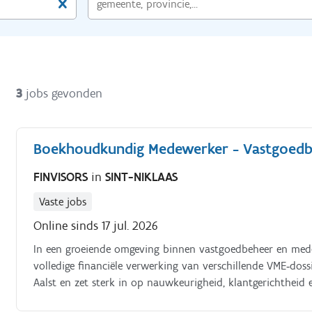
3
jobs gevonden
Boekhoudkundig Medewerker - Vastgoed
FINVISORS
in
SINT-NIKLAAS
Vaste jobs
Online sinds 17 jul. 2026
In een groeiende omgeving binnen vastgoedbeheer en med
volledige financiële verwerking van verschillende VME‑dossi
Aalst en zet sterk in op nauwkeurigheid, klantgerichtheid
boekhouding voor diverse mede‑eigendomdossiers Inboeke