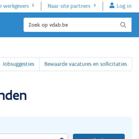
e werkgevers
Naar site partners
Log in
Sluiten
Jobsuggesties
Bewaarde vacatures en sollicitaties
onden