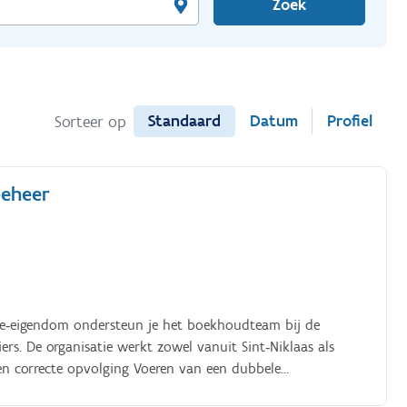
Zoek
Standaard
Datum
Profiel
Sorteer op
beheer
e‑eigendom ondersteun je het boekhoudteam bij de
ers. De organisatie werkt zowel vanuit Sint‑Niklaas als
 en correcte opvolging Voeren van een dubbele
n van aankoopfacturen Opvragen van provisies bij