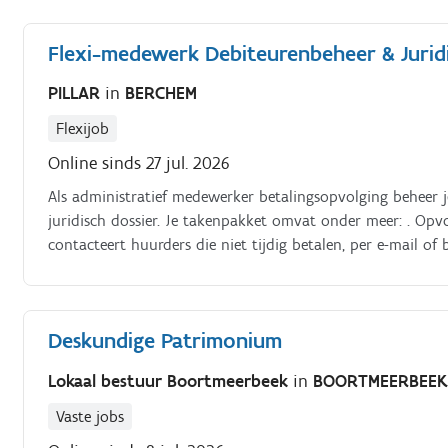
mede‑eigenaars en opvolgen van betalingen Opvolgen van 
van afrekeningen voor mede‑eigenaars Aanspreekpunt zijn 
Flexi-medewerk Debiteurenbeheer & Jurid
afrekeningen met de rekeningcommissaris Uitvoeren van d
PILLAR
in
BERCHEM
Flexijob
Online sinds 27 jul. 2026
Als administratief medewerker betalingsopvolging beheer je
juridisch dossier. Je takenpakket omvat onder meer: . Opv
contacteert huurders die niet tijdig betalen, per e-mail of
ingebrekestellingen volgens onze interne procedure, en het
afbetalingsplannen) Opstarten van juridische dossiers bij
(huurcontract, plaatsbeschrijving, rekeningoverzicht, comm
Deskundige Patrimonium
Communiceren met onze huisadvocaat: dossiers overmaken
procedure opvolgen Aanspreekpunt blijven voor de huurder 
Lokaal bestuur Boortmeerbeek
in
BOORTMEERBEE
oplossingsgericht communiceren Nauwkeurig bijhouden van 
procedurestappen) en hierover rapporteren aan het beheer
Vaste jobs