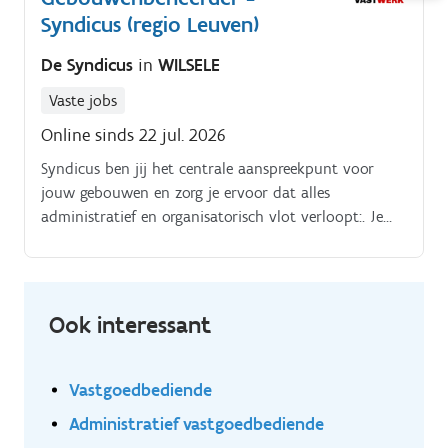
Syndicus (regio Leuven)
interne team (met specialisten in technieken,
elektriciteit en gespecialiseerde uitrusting) om alle
De Syndicus
in
WILSELE
offertes en dossiers grondig na te kijken en te
vergelijken Stakeholdermanagement: Jij bent het
Vaste jobs
vaste aanspreekpunt voor aannemers, studiebureaus
Online sinds 22 jul. 2026
en externe leveranciers tijdens de opstart en
uitvoeringsfase Opvolging & Kwaliteitscontrole: Je
Syndicus ben jij het centrale aanspreekpunt voor
bent regelmatig op de werf te vinden om de
jouw gebouwen en zorg je ervoor dat alles
voortgang op te volgen.
administratief en organisatorisch vlot verloopt:. Je
beheert en structureert de dossiers van jouw
gebouwen (contracten, verslagen, opvolgingen, …);.
Ook interessant
Vastgoedbediende
Administratief vastgoedbediende