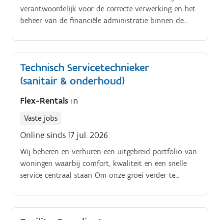
huisadvocaat: dossiers overmaken, bijkomende
verantwoordelijk voor de correcte verwerking en het
stukken bezorgen en de stand van elke procedure
beheer van de financiële administratie binnen de
opvolgen Aanspreekpunt blijven voor de huurder
vastgoedportefeuille, waarbij je zorgt voor accurate
tijdens de procedure: correct, duidelijk en
en tijdige financiële informatievoorziening voor het
oplossingsgericht communiceren Nauwkeurig
team en andere belanghebbenden. Verwerken van
Technisch Servicetechnieker
bijhouden van de status van elk dossier (betalingen,
afschriften en het up to date houden van het
afspraken, procedurestappen) en hierover rapporteren
(sanitair & onderhoud)
systeem.
aan het beheerteam.
Flex-Rentals
in
Vaste jobs
Online sinds 17 jul. 2026
Wij beheren en verhuren een uitgebreid portfolio van
woningen waarbij comfort, kwaliteit en een snelle
service centraal staan Om onze groei verder te
ondersteunen zoeken wij een technisch
servicetechnieker die onze bestaande technische
ploeg versterkt. Je werkt mee aan het oplossen van