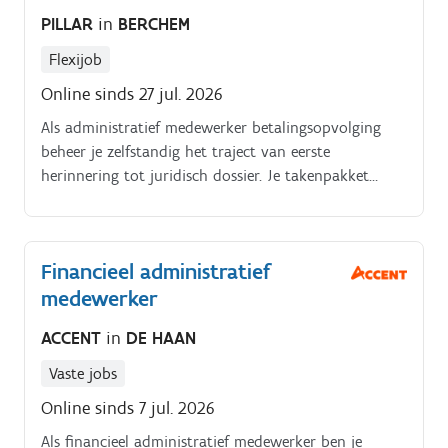
PILLAR
in
BERCHEM
Flexijob
Online sinds 27 jul. 2026
Als administratief medewerker betalingsopvolging
beheer je zelfstandig het traject van eerste
herinnering tot juridisch dossier. Je takenpakket
omvat onder meer: . Opvolgen van openstaande
huurgelden en facturen: je contacteert huurders die
niet tijdig betalen, per e-mail of brief Versturen van
Financieel administratief
betalingsherinneringen en ingebrekestellingen volgens
medewerker
onze interne procedure, en het maken en opvolgen
van duidelijke betalingsafspraken (o.a.
ACCENT
in
DE HAAN
afbetalingsplannen) Opstarten van juridische dossiers
bij aanhoudende wanbetaling: je verzamelt alle
Vaste jobs
stukken (huurcontract, plaatsbeschrijving,
Online sinds 7 jul. 2026
rekeningoverzicht, communicatie) en stelt het dossier
volledig samen Communiceren met onze
Als financieel administratief medewerker ben je