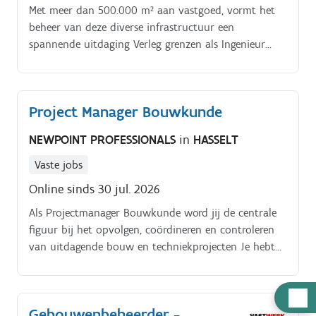
Met meer dan 500.000 m² aan vastgoed, vormt het
beheer van deze diverse infrastructuur een
spannende uitdaging Verleg grenzen als Ingenieur
architect / bouwkunde gebouwbeheer. Je komt
terecht in ons dynamisch team van de afdeling bouw
& buitencampussen, waar je als ingenieur
Project Manager Bouwkunde
gebouwbeheer het duurzame beheer van onze
gebouwen op zowel campus Gasthuisberg als de
NEWPOINT PROFESSIONALS
in
HASSELT
satellietcampussen versterkt.
Vaste jobs
Online sinds 30 jul. 2026
Als Projectmanager Bouwkunde word jij de centrale
figuur bij het opvolgen, coördineren en controleren
van uitdagende bouw en techniekprojecten Je hebt
een grondige kennis van de bouwsector en ervaring
met het aansturen van multidisciplinaire teams en
Hulp
externe partijen Wat ga jij doen:. Coördinatie &
Gebouwenbeheerder -
nodig
Prijsanalyse: Jij neemt de leiding en coördineert het