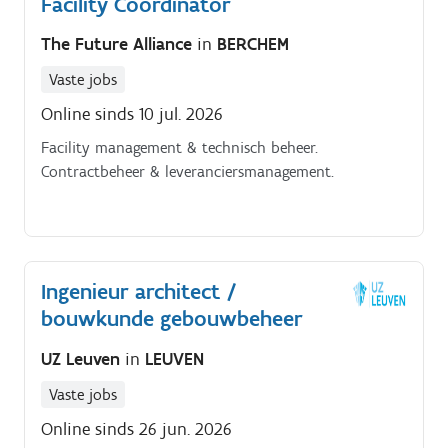
Facility Coordinator
technische problemen in woningen en zorgt ervoor
dat onze huurders snel en professioneel geholpen
The Future Alliance
in
BERCHEM
worden Als technisch servicetechnieker ben je
verantwoordelijk voor het uitvoeren van technische
Vaste jobs
interventies en herstellingen in onze woningen De
Online sinds 10 jul. 2026
focus van deze functie ligt voornamelijk op sanitair,
Facility management & technisch beheer.
algemene technische problemen en kleine
Contractbeheer & leveranciersmanagement.
onderhoudswerken.
Ingenieur architect /
bouwkunde gebouwbeheer
UZ Leuven
in
LEUVEN
Vaste jobs
Online sinds 26 jun. 2026