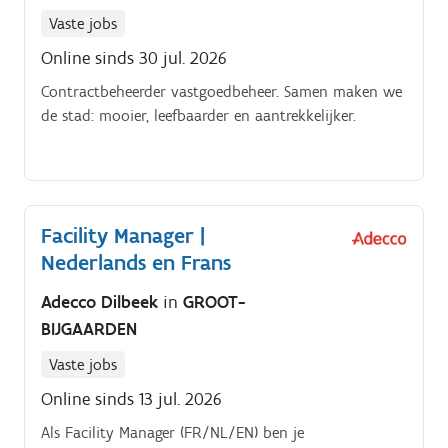
van het rappelsysteem voor klanten en leveranciers
Vaste jobs
Opmaken van afrekeningen voor mede‑eigenaars
Online sinds 30 jul. 2026
Aanspreekpunt zijn voor vragen over provisies en
afrekeningen Bespreken van afrekeningen met de
Contractbeheerder vastgoedbeheer. Samen maken we
rekeningcommissaris Uitvoeren van diverse
de stad: mooier, leefbaarder en aantrekkelijker.
administratieve boekhoudkundige taken.
Facility Manager |
Nederlands en Frans
Adecco Dilbeek
in
GROOT-
BIJGAARDEN
Vaste jobs
Online sinds 13 jul. 2026
Als Facility Manager (FR/NL/EN) ben je