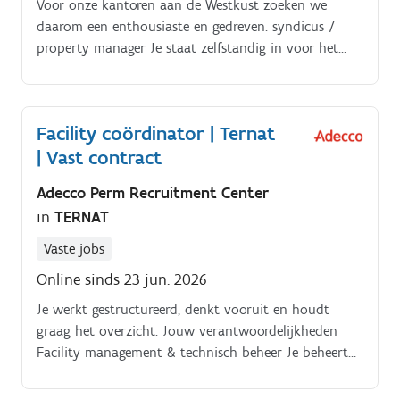
Voor onze kantoren aan de Westkust zoeken we
algemene technische problemen en kleine
daarom een enthousiaste en gedreven. syndicus /
onderhoudswerken.
property manager Je staat zelfstandig in voor het
administratieve, technische, juridische en financiële
beheer van een portefeuille mede eigendommen.
Facility coördinator | Ternat
| Vast contract
Adecco Perm Recruitment Center
in
TERNAT
Vaste jobs
Online sinds 23 jun. 2026
Je werkt gestructureerd, denkt vooruit en houdt
graag het overzicht. Jouw verantwoordelijkheden
Facility management & technisch beheer Je beheert
en volgt dagelijks meerdere gebouwen op Je bewaakt
veiligheid, conformiteit en onderhoud Je stelt