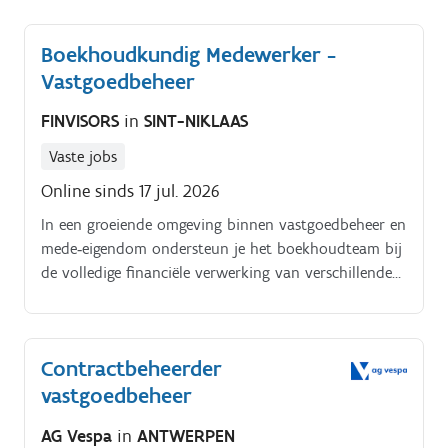
Boekhoudkundig Medewerker -
Vastgoedbeheer
FINVISORS
in
SINT-NIKLAAS
Vaste jobs
Online sinds 17 jul. 2026
In een groeiende omgeving binnen vastgoedbeheer en
mede‑eigendom ondersteun je het boekhoudteam bij
de volledige financiële verwerking van verschillende
VME‑dossiers. De organisatie werkt zowel vanuit
Sint‑Niklaas als Aalst en zet sterk in op
nauwkeurigheid, klantgerichtheid en correcte
Contractbeheerder
opvolging Voeren van een dubbele boekhouding voor
vastgoedbeheer
diverse mede‑eigendomdossiers Inboeken van
aankoopfacturen Opvragen van provisies bij
AG Vespa
in
ANTWERPEN
mede‑eigenaars en opvolgen van betalingen Opvolgen