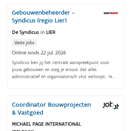
preventieve onderhoudsplannen op en actualiseert ze
Gebouwenbeheerder -
Je voert sitebezoeken uit en signaleert
Syndicus (regio Lier)
verbeterpunten Contractbeheer & onderhandelingen
Je beheert contracten (onderhoud, energie, keuringen,
De Syndicus
in
LIER
schoonmaak,) Je stelt lastenboeken op, vergelijkt
offertes en onderhandelt Je bent aanspreekpunt voor
Vaste jobs
leveranciers en partners Je volgt uitvoering en
Online sinds 22 jul. 2026
facturatie nauwkeurig op Verzekeringen &
schadebeheer Je beheert schade en
Syndicus ben jij het centrale aanspreekpunt voor
verzekeringsdossiers van A tot Z Je stemt af met
jouw gebouwen en zorg je ervoor dat alles
verzekeraars, makelaars en experten.
administratief en organisatorisch vlot verloopt:. Je
beheert en structureert de dossiers van jouw
gebouwen (contracten, verslagen, opvolgingen, …);.
Coordinator Bouwprojecten
& Vastgoed
MICHAEL PAGE INTERNATIONAL