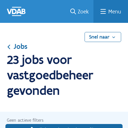
Ga
Vind
Vind
Welke
Terug
Zoek
Menu
naar
een
een
job
naar
de
job
opleiding
past
home
inhoud
bij
mij?
Snel naar
Jobs
23 jobs voor
vastgoedbeheer
gevonden
Geen actieve filters