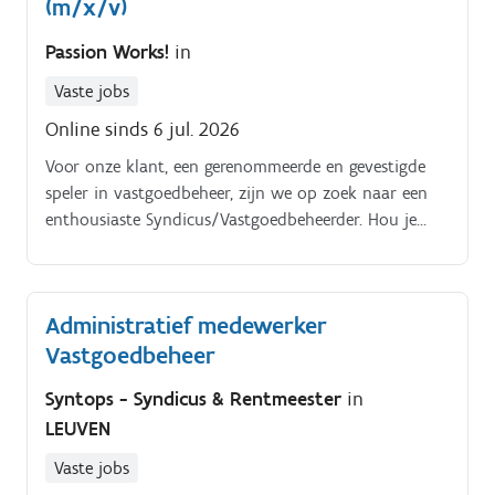
team zoeken wij een gedreven.
(m/x/v)
Passion Works!
in
Vaste jobs
Online sinds 6 jul. 2026
Voor onze klant, een gerenommeerde en gevestigde
speler in vastgoedbeheer, zijn we op zoek naar een
enthousiaste Syndicus/Vastgoedbeheerder. Hou je
ervan om verantwoordelijkheid te nemen, mensen
samen te brengen en dossiers van A tot Z op te
volgen?
Administratief medewerker
Vastgoedbeheer
Syntops - Syndicus & Rentmeester
in
LEUVEN
Vaste jobs