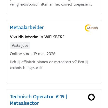
veiligheidsvoorschriften en het correct toepassen
ervan van groot belang. Samenwerking: Als
lasser/monteur kan het nodig zijn om samen te
werken met andere teamleden, zoals ontwerpers,
Metaalarbeider
engineers of andere vakmensen.
Vivaldis Interim
in
WIELSBEKE
Vaste jobs
Online sinds 19 mei. 2026
Heb jij affiniteit binnen de metaalsector? Ben jij
technisch ingesteld?
Technisch Operator € 19 |
Metaalsector