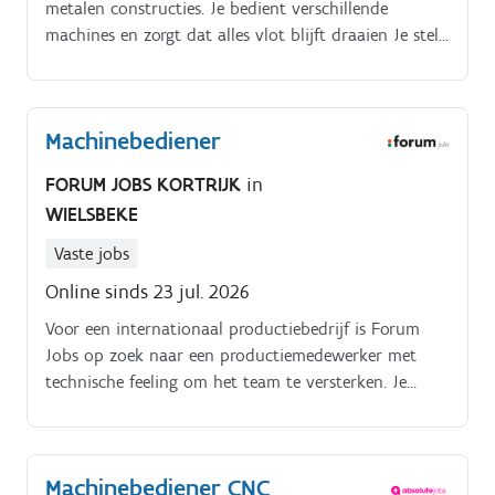
metalen constructies. Je bedient verschillende
machines en zorgt dat alles vlot blijft draaien Je stelt
de machines correct in, voert de metalen platen aan
en controleert de afgewerkte stukken. Je houdt je
bezig met het snijden, plooien en ponsen van metaal,
Machinebediener
telkens volgens technische tekeningen Je draagt mee
verantwoordelijkheid voor het eindresultaat en zorgt
FORUM JOBS KORTRIJK
in
ervoor dat alles nauwkeurig en kwalitatief wordt
WIELSBEKE
afgewerkt.
Vaste jobs
Online sinds 23 jul. 2026
Voor een internationaal productiebedrijf is Forum
Jobs op zoek naar een productiemedewerker met
technische feeling om het team te versterken. Je
werkt nauw samen met collega’s binnen een
geautomatiseerde productieomgeving en neemt
verantwoordelijkheid op over jouw machine en
Machinebediener CNC
werkpost.