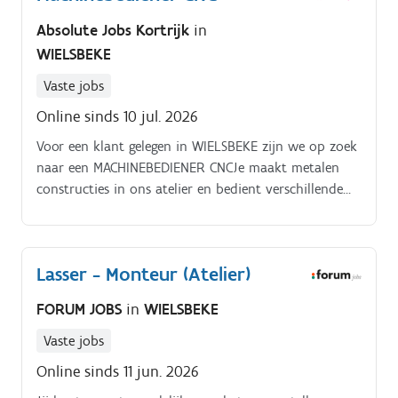
Absolute Jobs Kortrijk
in
WIELSBEKE
Vaste jobs
Online sinds 10 jul. 2026
Voor een klant gelegen in WIELSBEKE zijn we op zoek
naar een MACHINEBEDIENER CNCJe maakt metalen
constructies in ons atelier en bedient verschillende
machines op onze productiesite in Wielsbeke. Je stelt
de machines in, voert platen aan en controleert de
afgewerkte stukken op kwaliteit.
Lasser - Monteur (Atelier)
FORUM JOBS
in
WIELSBEKE
Vaste jobs
Online sinds 11 jun. 2026