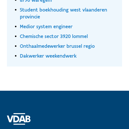
Student boekhouding west vlaanderen
provincie
Medior system engineer
Chemische sector 3920 lommel
Onthaalmedewerker brussel regio
Dakwerker weekendwerk