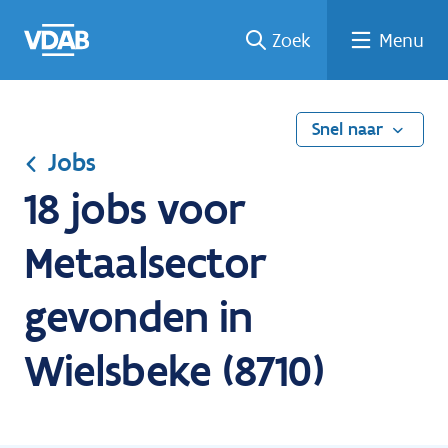
Ga
Vind
Vind
Welke
Terug
Zoek
Menu
naar
een
een
job
naar
de
job
opleiding
past
home
inhoud
bij
mij?
Snel naar
Jobs
18 jobs voor
Metaalsector
gevonden in
Wielsbeke (8710)