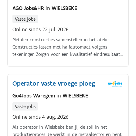
voor jou vanzelfsprekend. Orde en netheid zijn voor
AGO Jobs&HR
in
WIELSBEKE
jou prioriteiten, zowel in het magazijn als in de
klaarzetzone, waar een gestructureerde aanpak
Vaste jobs
cruciaal is
Online sinds 22 jul. 2026
Metalen constructies samenstellen in het atelier
Constructies lassen met halfautomaat volgens
tekeningen Zorgen voor een kwalitatief eindresultaat
Samenwerken met collega's om veiligheid en kwaliteit
te garanderen Over de klant. Onze klant is een
energiek en professioneel bedrijf waar teamwork en
Operator vaste vroege ploeg
enthousiasme centraal staan.
Go4Jobs Waregem
in
WIELSBEKE
Vaste jobs
Online sinds 4 aug. 2026
Als operator in Wielsbeke ben jij de spil in het
productieproces. Je werkt in de metaalsector en bent