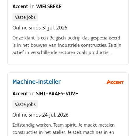
Accent
in
WIELSBEKE
Vaste jobs
Online sinds 31 jul. 2026
Onze klant is een Belgisch bedrijf dat gespecialiseerd
is in het bouwen van industriële constructies. Ze zijn
actief in verschillende sectoren zoals productie,
logistiek en opslag en bieden oplossingen op maat
voor bedrijven die nieuwe bedrijfsgebouwen willen
neerzetten of bestaande infrastructuur willen
Machine-insteller
uitbreiden.
Accent
in
SINT-BAAFS-VIJVE
Vaste jobs
Online sinds 24 jul. 2026
Zelfstandig werken. Team spirit. Je maakt metalen
constructies in het atelier. Je stelt machines in en