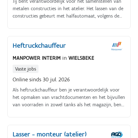
Jij bent verantwoordelijk voor het samenstellen van
metalen constructies in het atelier. Het lassen van de
constructies gebeurt met halfautomaat, volgens de
specificaties in de uitvoeringstekeningen. Als
medeverantwoordelijke draag je bij aan het
uiteindelijke resultaat van het product.
Heftruckchauffeur
MANPOWER INTERIM
in
WIELSBEKE
Vaste jobs
Online sinds 30 jul. 2026
Als heftruckchauffeur ben je verantwoordelijk voor
het opmaken van vrachtdocumenten en het bijvullen
van voorraden in zowel tanks als het magazijn, ben
je een essentiële schakel in het logistieke proces. Je
staat paraat om collega's te ondersteunen waar
nodig en neemt hun taken over tijdens ziekte of
Lasser - monteur (atelier)
verlof Het naleven van veiligheidsvoorschriften is