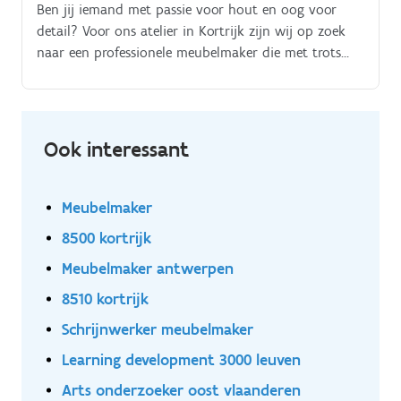
Ben jij iemand met passie voor hout en oog voor
detail? Voor ons atelier in Kortrijk zijn wij op zoek
naar een professionele meubelmaker die met trots
unieke meubelstukken en interieurelementen tot
leven brengt Dit zijn jouw taken:. Het vervaardigen
van maatwerkmeubilair volgens plan en ontwerp
Precisiewerk uitvoeren met zowel traditionele
Ook interessant
technieken als moderne machines Het opvolgen van
projecten van ruwe plank tot afgewerkt meubelstuk
Samenwerken met collega’s in het atelier om
Meubelmaker
kwalitatieve en tijdige oplevering te garanderen
8500 kortrijk
Meubelmaker antwerpen
8510 kortrijk
Schrijnwerker meubelmaker
Learning development 3000 leuven
Arts onderzoeker oost vlaanderen