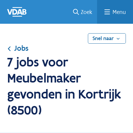
Ga
Vind
Vind
Welke
Terug
Zoek
Menu
naar
een
een
job
naar
de
job
opleiding
past
home
inhoud
bij
mij?
Snel naar
Jobs
7 jobs voor
Meubelmaker
gevonden in Kortrijk
(8500)