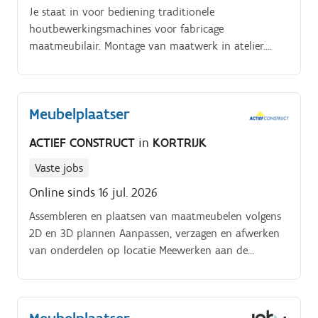
Je staat in voor bediening traditionele
houtbewerkingsmachines voor fabricage
maatmeubilair. Montage van maatwerk in atelier.
Kortrijk@vivaldisconstruct.be of 056 89 19 09Profiel.
Ben jij de ervaren schrijnwerker atelier die wij zoeken
?
Meubelplaatser
ACTIEF CONSTRUCT
in
KORTRIJK
Vaste jobs
Online sinds 16 jul. 2026
Assembleren en plaatsen van maatmeubelen volgens
2D en 3D plannen Aanpassen, verzagen en afwerken
van onderdelen op locatie Meewerken aan de
voorbereiding en productie in het atelier