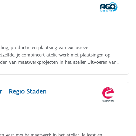
ding, productie en plaatsing van exclusieve
zelfde: je combineert atelierwerk met plaatsingen op
eiden van maatwerkprojecten in het atelier Uitvoeren van
orbereidingswerken waar nodig Plaatsen van
 en afbreken van exclusieve beursstanden in binnen- en
voorschriften Zorgen voor een veilige, nette en
 - Regio Staden
 vast meubelmaatwerk in het atelier. Je leest en