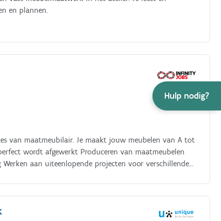
gen en plannen.
Hulp nodig?
oces van maatmeubilair. Je maakt jouw meubelen van A tot
ils perfect wordt afgewerkt Produceren van maatmeubelen
g Werken aan uiteenlopende projecten voor verschillende
tvoeren van diverse machinale bewerkingen Monteren en
tiemethodes en verbeteringen Plaatsen van de afgewerkte
teit, afwerking en precisie
k