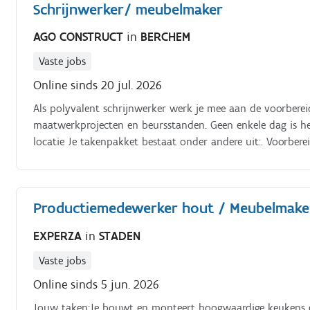
Schrijnwerker/ meubelmaker
AGO CONSTRUCT
in
BERCHEM
Vaste jobs
Online sinds 20 jul. 2026
Als polyvalent schrijnwerker werk je mee aan de voorberei
maatwerkprojecten en beursstanden. Geen enkele dag is het
locatie Je takenpakket bestaat onder andere uit:. Voorber
diverse schrijnwerk- en afwerkingswerken Schilder- en vo
interieurprojecten en maatwerk bij klanten Mee opbouwen
buitenland Werken volgens technische plannen en kwaliteits
Productiemedewerker hout / Meubelmaker
kwalitatieve afwerking van elk project
EXPERZA
in
STADEN
Vaste jobs
Online sinds 5 jun. 2026
Jouw taken:Je bouwt en monteert hoogwaardige keukens en