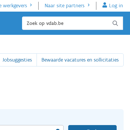
e werkgevers
Naar site partners
Log in
Sluiten
Jobsuggesties
Bewaarde vacatures en sollicitaties