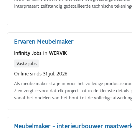
interpreteert zelfstandig gedetailleerde technische tekenin
Ervaren Meubelmaker
Infinity Jobs
in
WERVIK
Vaste jobs
Online sinds 31 jul. 2026
Als meubelmaker sta je in voor het volledige productiepr
Z en zorgt ervoor dat elk project tot in de kleinste deta
vanaf het opdelen van het hout tot de volledige afwerkin
sectoren Vertrekken vanuit technische werktekeningen Ui
assembleren van meubelen Kritisch meedenken over produc
meubelen bij klanten samen met het team Waken over kwali
Meubelmaker - interieurbouwer maatwer