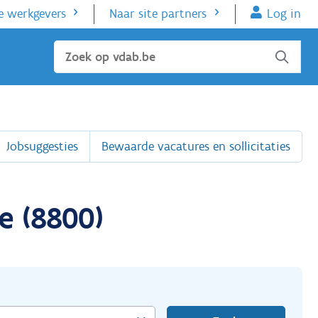
e werkgevers
Naar site partners
Log in
Sluiten
Jobsuggesties
Bewaarde vacatures en sollicitaties
e (8800)