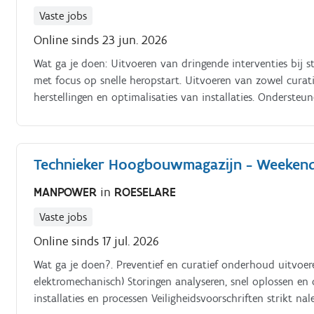
Vaste jobs
Online sinds 23 jun. 2026
Wat ga je doen: Uitvoeren van dringende interventies bij s
met focus op snelle heropstart. Uitvoeren van zowel curatie
herstellingen en optimalisaties van installaties. Onderste
machinebeschikbaarheid en het beperken van stilstanden. 
motoren en industriële automatiseringssystemen, inclusief 
borden, verdeelkasten en industriële netwerken. Interpret
Technieker Hoogbouwmagazijn - Weekend
defecten efficiënt te lokaliseren. Bewaken van veiligheid, 
binnen een industriële omgeving.
MANPOWER
in
ROESELARE
Vaste jobs
Online sinds 17 jul. 2026
Wat ga je doen?. Preventief en curatief onderhoud uitvoe
elektromechanisch) Storingen analyseren, snel oplossen 
installaties en processen Veiligheidsvoorschriften strikt n