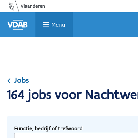
Ga
Vind
Vind
Welke
Terug
naar
een
een
job
naar
de
job
opleiding
past
home
Menu
inhoud
bij
mij?
Jobs
164 jobs voor Nachtwe
Functie, bedrijf of trefwoord