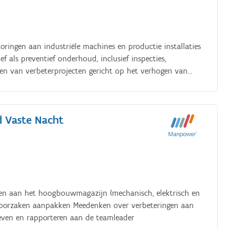
toringen aan industriële machines en productie installaties
f als preventief onderhoud, inclusief inspecties,
unen van verbeterprojecten gericht op het verhogen van
Onderhouden, herstellen en analyseren van elektrische
robots. Opsporen en oplossen van storingen in elektrische
eren van elektrische schema’s en technische plannen om
 Vaste Nacht
continuïteit en betrouwbaarheid van productie installaties
ren aan het hoogbouwmagazijn (mechanisch, elektrisch en
en oorzaken aanpakken Meedenken over verbeteringen aan
aleven en rapporteren aan de teamleader