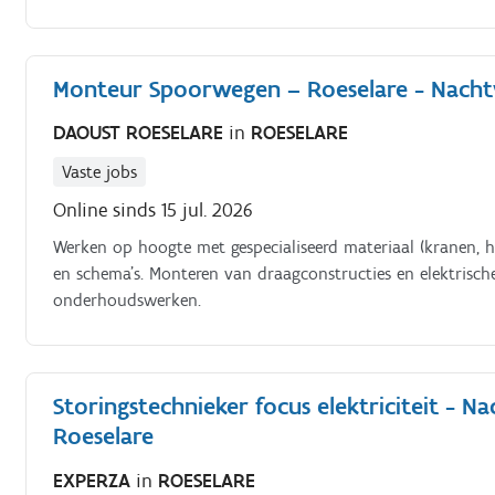
van storingen, het uitvoeren van onderhoud en het onder
uiteenlopende industriële installaties, waaronder voeding
preventief en curatief onderhoud aan industriële machines
Monteur Spoorwegen – Roeselare - Nach
mechanische, elektrische en pneumatische storingen.- Onde
te minimaliseren.- Vervangen, afstellen en testen van ond
DAOUST ROESELARE
in
ROESELARE
kalibraties en reinigingen volgens technische en hygiënisch
kwaliteits- en (indien van toepassing) HACCP-richtlijnen.-
Vaste jobs
bevindingen.- Meewerken aan verbeterprojecten rond autom
Online sinds 15 jul. 2026
van productie bij technische problemen tijdens nachtelijke
Werken op hoogte met gespecialiseerd materiaal (kranen, h
en schema's. Monteren van draagconstructies en elektrisc
onderhoudswerken.
Storingstechnieker focus elektriciteit - N
Roeselare
EXPERZA
in
ROESELARE