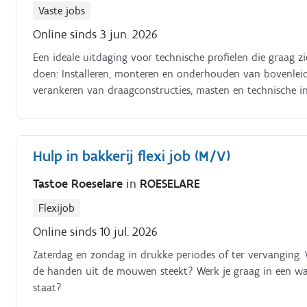
Vaste jobs
Online sinds 3 jun. 2026
Een ideale uitdaging voor technische profielen die graag z
doen: Installeren, monteren en onderhouden van bovenleidi
verankeren van draagconstructies, masten en technische i
preventieve onderhoudswerken aan bovenleidingssystemen 
technische defecten om een veilige en continue werking va
technische tekeningen, elektrische schema's en uitvoerings
Hulp in bakkerij flexi job (M/V)
hoogtewerkers, spoorwegkranen en valbeveiligingssysteme
op hoogte en in de nabijheid van actieve spoorinfrastruc
Tastoe Roeselare
in
ROESELARE
projecten efficiënt en kwalitatief uit te voeren.
Flexijob
Online sinds 10 jul. 2026
Zaterdag en zondag in drukke periodes of ter vervanging. W
de handen uit de mouwen steekt? Werk je graag in een w
staat?