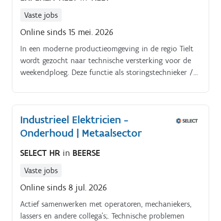
Vaste jobs
Online sinds 15 mei. 2026
In een moderne productieomgeving in de regio Tielt
wordt gezocht naar technische versterking voor de
weekendploeg. Deze functie als storingstechnieker /
onderhoudstechnieker productie richt zich op het
verzekeren van een vlot draaiend machinepark
tijdens kritische productiemomenten in het weekend.
Industrieel Elektricien -
Onderhoud | Metaalsector
SELECT HR
in
BEERSE
Vaste jobs
Online sinds 8 jul. 2026
Actief samenwerken met operatoren, mechaniekers,
lassers en andere collega’s;. Technische problemen