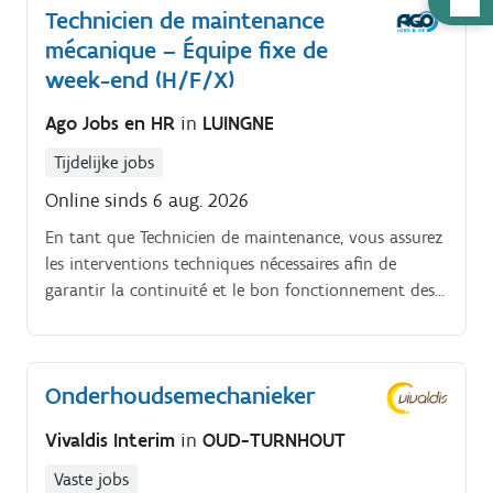
Technicien de maintenance
voor de inwerkingstelling.
nodig
mécanique – Équipe fixe de
week-end (H/F/X)
Ago Jobs en HR
in
LUINGNE
Tijdelijke jobs
Online sinds 6 aug. 2026
En tant que Technicien de maintenance, vous assurez
les interventions techniques nécessaires afin de
garantir la continuité et le bon fonctionnement des
installations de production Vos responsabilités.
Réaliser principalement des interventions mécaniques
sur les installations de production Diagnostiquer et
Onderhoudsemechanieker
résoudre les problèmes mécaniques Effectuer les
travaux de maintenance préventive et corrective
Vivaldis Interim
in
OUD-TURNHOUT
Réaliser des interventions électriques de base lorsque
cela est nécessaire Contribuer au bon
Vaste jobs