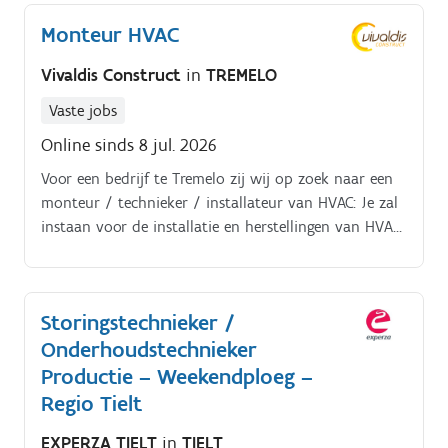
minimum worden beperkt.
Monteur HVAC
Vivaldis Construct
in
TREMELO
Vaste jobs
Online sinds 8 jul. 2026
Voor een bedrijf te Tremelo zij wij op zoek naar een
monteur / technieker / installateur van HVAC: Je zal
instaan voor de installatie en herstellingen van HVAC
in particuliere woningen Ook herstellingen en
depannages zullen tot je takenpakket behoren.
Installatie en montage van sanitair,
Storingstechnieker /
verwarmingsinstallaties, airco's en ventilatie
Onderhoudstechnieker
Productie – Weekendploeg –
Regio Tielt
EXPERZA TIELT
in
TIELT