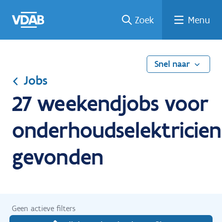
Ga
Vind
Vind
Welke
Terug
Zoek
Menu
naar
een
een
job
naar
de
job
opleiding
past
home
inhoud
bij
mij?
Snel naar
Jobs
27 weekendjobs voor
onderhoudselektricien
gevonden
Geen actieve filters