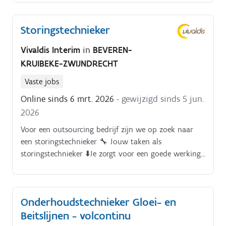
Storingstechnieker
Vivaldis Interim
in
BEVEREN-
KRUIBEKE-ZWIJNDRECHT
Vaste jobs
Online sinds 6 mrt. 2026
- gewijzigd sinds 5 jun.
2026
Voor een outsourcing bedrijf zijn we op zoek naar
een storingstechnieker 🔧 Jouw taken als
storingstechnieker ⬇️Je zorgt voor een goede werking
van de apparatuur en de infrastructuur. Je houdt
een oogje 👀 in het zeil zodat de productieproces
draaiend blijft. Je ondersteunt de productie. Je staat
Onderhoudstechnieker Gloei- en
in voor preventief onderhoud 🔧 van de installaties.
Beitslijnen - volcontinu