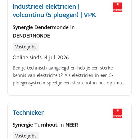
Industrieel elektricien |
volcontinu (5 ploegen) | VPK
Synergie Dendermonde
in
DENDERMONDE
Vaste jobs
Online sinds 14 jul. 2026
Ben je technisch aangelegd en heb je een sterke
kennis van elektriciteit? Als elektricien in een 5-
ploegensysteem speel je een sleutelrol in het optimaal
functioneren van onze papiermachines en de
continuïteit van het productieproces Jouw taken:.
Controleren, onderhouden en herstellen van
Technieker
elektrische installaties Analyseren en oplossen van
elektrische storingen Monteren en testen van
Synergie Turnhout
in
MEER
elektrische componenten en interpreteren van
elektrische schema's Uitvoeren van kleinere
Vaste jobs