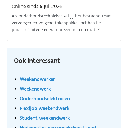
fonctionnement et à la disponibilité des équipements
Online sinds 6 jul. 2026
de production
Als onderhoudstechnieker zal jij het bestaand team
vervoegen en volgend takenpakket hebben:Het
proactief uitvoeren van preventief en curatief
onderhoud aan onze machines en installaties, met
een sterke mechanische focus. Het met chirurgische
precisie opsporen van mechanische slijtage en het
deskundig vervangen van onderdelen (lagers,
Ook interessant
geleidingen, aandrijvingen, pompen).
Weekendwerker
Weekendwerk
Onderhoudselektricien
Flexijob weekendwerk
Student weekendwerk
Medewerker personeelsdienst west