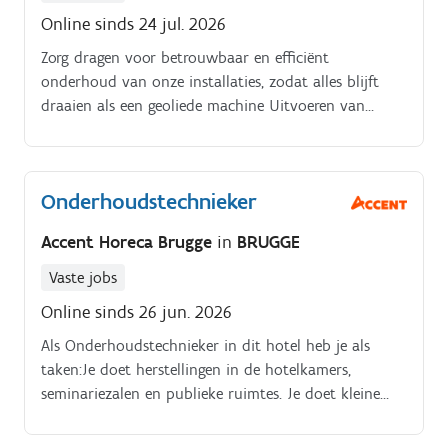
werkzaamheden in meet- en regeltechniek,
Online sinds 24 jul. 2026
pneumatiek en hydraulica Ondersteunen van de
Zorg dragen voor betrouwbaar en efficiënt
ploegmechanieker waar nodig
onderhoud van onze installaties, zodat alles blijft
draaien als een geoliede machine Uitvoeren van
revisies en aanpassingen aan machines en
hulpapparatuur Storingen? Jij bent de snelle
probleemoplosser die ervoor zorgt dat de productie
Onderhoudstechnieker
zo min mogelijk stilvalt Actief meedenken en
verbeteringen voorstellen om toekomstige technische
Accent Horeca Brugge
in
BRUGGE
issues te voorkomen Je werkt van maandag tot en
met zaterdag, met één vaste vrije dag per week.
Vaste jobs
Online sinds 26 jun. 2026
Als Onderhoudstechnieker in dit hotel heb je als
taken:Je doet herstellingen in de hotelkamers,
seminariezalen en publieke ruimtes. Je doet kleine
renovatiewerken (behangen, schilderen, …).