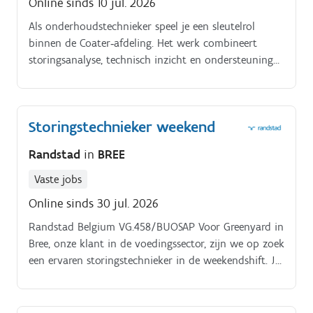
Online sinds 10 jul. 2026
productiestilstand te minimaliseren
Als onderhoudstechnieker speel je een sleutelrol
binnen de Coater‑afdeling. Het werk combineert
storingsanalyse, technisch inzicht en ondersteuning
van de productie:. Technische interventies uitvoeren
bij elektrische, mechanische en andere storingen aan
de Coater‑installatie Defecten opsporen in een
Storingstechnieker weekend
PLC‑omgeving en deze analyseren om duurzame
oplossingen te voorzien Preventief en curatief
Randstad
in
BREE
onderhoud uitvoeren, inclusief het reviseren van
reserve‑units voor geplande stops Meewerken aan
Vaste jobs
verbeterprojecten en ondersteuning bieden bij
Online sinds 30 jul. 2026
optimalisaties binnen de afdeling Heftruck en rolbrug
Randstad Belgium VG.458/BUOSAP Voor Greenyard in
gebruiken voor specifieke technische opdrachten
Bree, onze klant in de voedingssector, zijn we op zoek
Productie ondersteunen wanneer er geen interventies
een ervaren storingstechnieker in de weekendshift. Je
lopen, zodat de continuïteit gegarandeerd blijft
sterke is vooral elektriciteit. Interesse in deze job?
Neem contact met ons op!