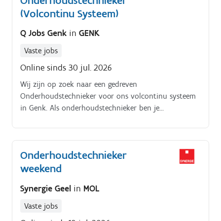
Onderhoudstechnieker
(Volcontinu Systeem)
Q Jobs Genk
in
GENK
Vaste jobs
Online sinds 30 jul. 2026
Wij zijn op zoek naar een gedreven
Onderhoudstechnieker voor ons volcontinu systeem
in Genk. Als onderhoudstechnieker ben je
verantwoordelijk voor het onderhoud en de
herstellingen van de productiemachines die
bouwmaterialen en houtmaterialen produceren
Onderhoudstechnieker
Uitvoeren van preventief en correctief onderhoud
weekend
aan productiemachines Diagnose en reparatie van
mechanische en elektrische storingen Zorgdragen voor
Synergie Geel
in
MOL
een optimale werking van de productie-installaties
Meewerken aan de continue verbetering van het
Vaste jobs
onderhoudsproces Oplossen van kleine storingen om