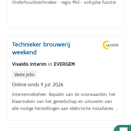
herhalende storingen te vermijden Technische
Onderhoudstechnieker - regio Mol - voltijdse functie
ondersteuning bieden bij test- en proefruns op de
productielijnen Duidelijke communicatie tijdens
ploegoverdrachten en samenwerking met collega’s en
verantwoordelijken Toezien op orde, netheid en
veiligheid binnen je werkzone
Technieker brouwerij
weekend
Vivaldis Interim
in
EVERGEM
Vaste jobs
Online sinds 9 jul. 2026
Interventiebeheer: Bepalen van de voorwaarden, het
klaarmaken van het gereedschap en uitvoeren van
alle nodige herstellingen aan elektrische installaties of
uitrusting. Controle & Preventie: Controleren van de
elektrische isolatie, opsporen van de oorsprong van
stroomlekken en uitvoeren van voorbereidende tests
Hulp