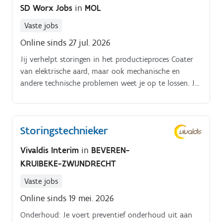
SD Worx Jobs
in
MOL
onderhoudsopdrachten. Afstellen en vervangen van
onderdelen. Het klaarzetten en testen van de
Vaste jobs
productiemachines voor heropstart op
Online sinds 27 jul. 2026
maandagmorgen.
Jij verhelpt storingen in het productieproces Coater
van elektrische aard, maar ook mechanische en
andere technische problemen weet je op te lossen. Je
kan defecten opsporen in een PLC gestuurde
installatie.
Storingstechnieker
Vivaldis Interim
in
BEVEREN-
KRUIBEKE-ZWIJNDRECHT
Vaste jobs
Online sinds 19 mei. 2026
Onderhoud: Je voert preventief onderhoud uit aan