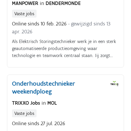
MANPOWER
in
DENDERMONDE
Vaste jobs
Online sinds 10 feb. 2026
- gewijzigd sinds 13
apr. 2026
Als Elektrisch Storingstechnieker werk je in een sterk
geautomatiseerde productieomgeving waar
technologie en teamwork centraal staan. Jij zorgt
ervoor dat de machines blijven draaien en dat
storingen snel én duurzaam opgelost worden Wat ga
je doen?. Uitvoeren van elektrische herstellingen en
Onderhoudstechnieker
onderhoud aan productielijnen en randapparatuur
weekendploeg
(zoals HVAC, palletcheckers en
afvalverwerkingsinstallaties) Oplossen van technische
TRIXXO Jobs
in
MOL
storingen en uitvoeren van preventief onderhoud
Instellingen en regelingen uitvoeren om de kwaliteit
Vaste jobs
en efficiëntie van de productie te optimaliseren
Online sinds 27 jul. 2026
Meedenken over langetermijnoplossingen om