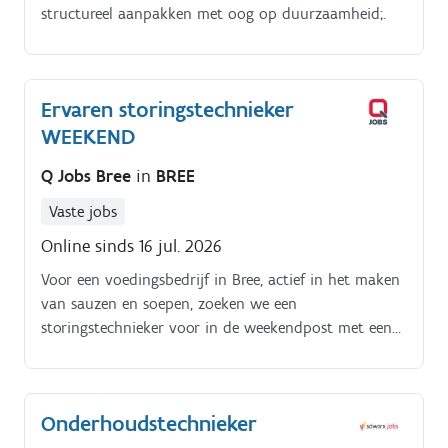
structureel aanpakken met oog op duurzaamheid;.
Ervaren storingstechnieker
WEEKEND
Q Jobs Bree
in
BREE
Vaste jobs
Online sinds 16 jul. 2026
Voor een voedingsbedrijf in Bree, actief in het maken
van sauzen en soepen, zoeken we een
storingstechnieker voor in de weekendpost met een
grondige kennis van elektrische storingen Na een
grondig opleidingsprogramma, sta je samen met je
collega’s in het weekend in voor het curatief en
Onderhoudstechnieker
preventief onderhoud Het oplossen van storingen die
op dat moment voorvallen Het uitvoeren van