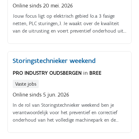
Online sinds 20 mei. 2026
Jouw focus ligt op elektrisch gebied (o.a 3 fasige
netten, PLC sturingen,.). Je waakt over de kwaliteit
van de uitrusting en voert preventief onderhoud uit.
Je verhelpt storingen. Je voert zelfstandig kleine
automatiseringsopdrachten uit.
Storingstechnieker weekend
PRO INDUSTRY OUDSBERGEN
in
BREE
Vaste jobs
Online sinds 5 jun. 2026
In de rol van Storingstechnieker weekend ben je
verantwoordelijk voor het preventief en correctief
onderhoud van het volledige machinepark en de
geautomatiseerde productielijnen. Tijdens het
weekend zorg jij ervoor dat stilstanden tot een