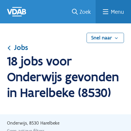
Ga
Vind
Vind
Welke
Terug
Zoek
Menu
naar
een
een
job
naar
de
job
opleiding
past
home
inhoud
bij
mij?
Snel naar
Jobs
18 jobs voor
Onderwijs gevonden
in Harelbeke (8530)
Onderwijs, 8530 Harelbeke
Geen actieve filters