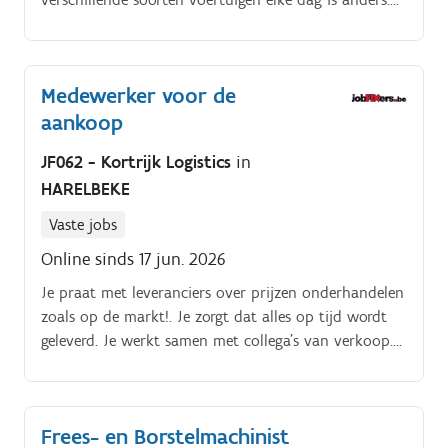
Technische problemen oplossen jij bent de held van
de dag.
Medewerker voor de
aankoop
JF062 - Kortrijk Logistics
in
HARELBEKE
Vaste jobs
Online sinds 17 jun. 2026
Je praat met leveranciers over prijzen onderhandelen
zoals op de markt!. Je zorgt dat alles op tijd wordt
geleverd. Je werkt samen met collega's van verkoop.
Je maakt berekeningen voor prijzen en winst. Je
behandelt klachten van klanten.
Frees- en Borstelmachinist