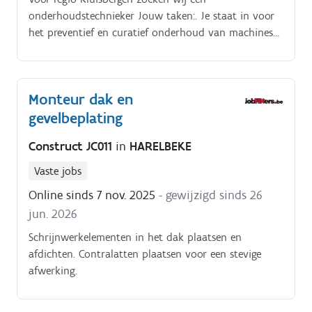
onderhoudstechnieker Jouw taken:. Je staat in voor
het preventief en curatief onderhoud van machines
en installaties Je lost interne storingen op Je voert
revisies en reparaties uit Je volgt nauwkeurig
werkinstructies en procedures op Je werkt op een
Monteur dak en
veilige manier en respecteert de
gevelbeplating
veiligheidsvoorschriften Verder beheer je het magazijn
(wisselstukken en dergelijke).
Construct JC011
in
HARELBEKE
Vaste jobs
Online sinds 7 nov. 2025
- gewijzigd sinds 26
jun. 2026
Schrijnwerkelementen in het dak plaatsen en
afdichten. Contralatten plaatsen voor een stevige
afwerking.