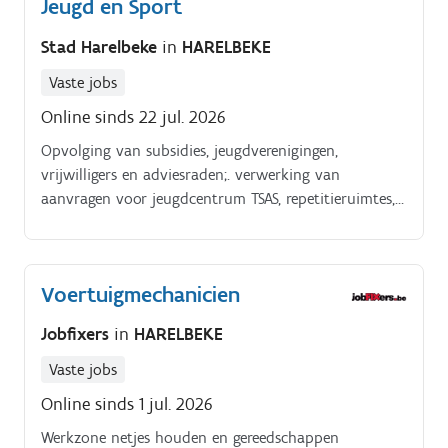
Jeugd en Sport
bezoekers.
Stad Harelbeke
in
HARELBEKE
Vaste jobs
Online sinds 22 jul. 2026
Opvolging van subsidies, jeugdverenigingen,
vrijwilligers en adviesraden;. verwerking van
aanvragen voor jeugdcentrum TSAS, repetitieruimtes,
speelstraten, uitleendienst en herbruikbare bekers;.
Voertuigmechanicien
Jobfixers
in
HARELBEKE
Vaste jobs
Online sinds 1 jul. 2026
Werkzone netjes houden en gereedschappen