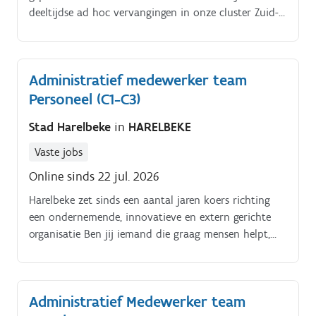
deeltijdse ad hoc vervangingen in onze cluster Zuid-
West-Vlaanderen waar we NT2 aanbieden in Avelgem,
Harelbeke, Ingelmunster, Spiere-Helkijn en Waregem
Heb je een passie voor NT2 en wil je graag lesgeven
Administratief medewerker team
aan anderstalige volwassenen in dag- en
Personeel (C1-C3)
avondonderwijs? Aarzel dan niet om ons jouw
motivatiebrief met cv te bezorgen.
Stad Harelbeke
in
HARELBEKE
Vaste jobs
Online sinds 22 jul. 2026
Harelbeke zet sinds een aantal jaren koers richting
een ondernemende, innovatieve en extern gerichte
organisatie Ben jij iemand die graag mensen helpt,
administratief sterk is en moeiteloos schakelt tussen
verschillende digitale toepassingen?. Als
administratief medewerker Personeel ben je een
Administratief Medewerker team
vertrouwd aanspreekpunt voor collega's en