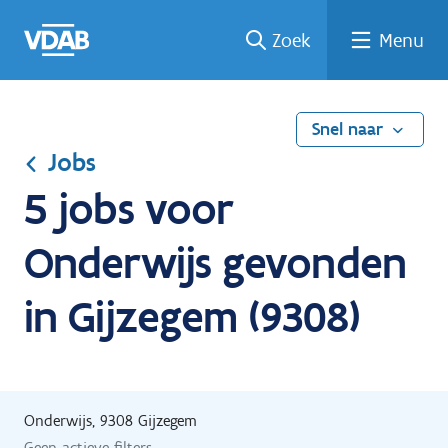
Ga
Vind
Vind
Welke
Terug
Zoek
Menu
naar
een
een
job
naar
de
job
opleiding
past
home
inhoud
bij
mij?
Snel naar
Jobs
5 jobs voor
Onderwijs gevonden
in Gijzegem (9308)
Onderwijs, 9308 Gijzegem
Geen actieve filters