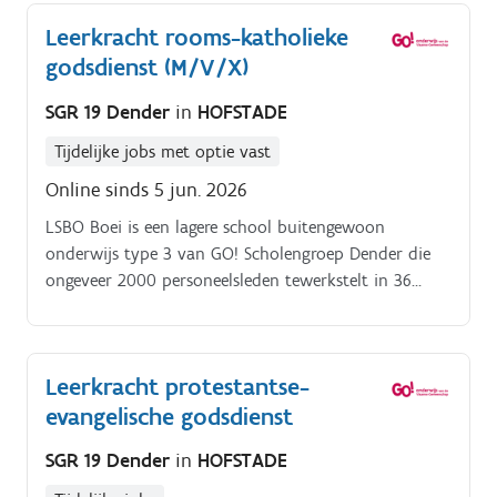
Leerkracht rooms-katholieke
godsdienst (M/V/X)
SGR 19 Dender
in
HOFSTADE
Tijdelijke jobs met optie vast
Online sinds 5 jun. 2026
LSBO Boei is een lagere school buitengewoon
onderwijs type 3 van GO! Scholengroep Dender die
ongeveer 2000 personeelsleden tewerkstelt in 36
scholen en instellingen in de ruime regio van Aalst,
Denderleeuw, Ninove, Liedekerke en Oudenaarde.
Leerkracht protestantse-
evangelische godsdienst
SGR 19 Dender
in
HOFSTADE