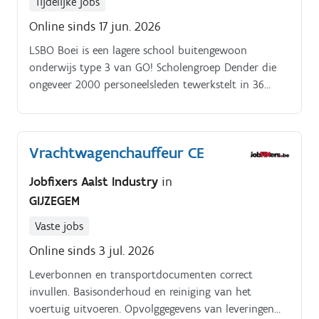
Tijdelijke jobs
Online sinds 17 jun. 2026
LSBO Boei is een lagere school buitengewoon
onderwijs type 3 van GO! Scholengroep Dender die
ongeveer 2000 personeelsleden tewerkstelt in 36
scholen en instellingen in de ruime regio van Aalst,
Denderleeuw, Ninove, Liedekerke en Oudenaarde.
Vrachtwagenchauffeur CE
Jobfixers Aalst Industry
in
GIJZEGEM
Vaste jobs
Online sinds 3 jul. 2026
Leverbonnen en transportdocumenten correct
invullen. Basisonderhoud en reiniging van het
voertuig uitvoeren. Opvolggegevens van leveringen