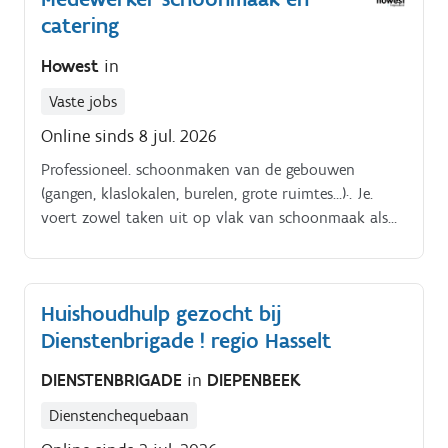
catering
Howest
in
Vaste jobs
Online sinds 8 jul. 2026
Professioneel. schoonmaken van de gebouwen
(gangen, klaslokalen, burelen, grote ruimtes…)·. Je.
voert zowel taken uit op vlak van schoonmaak als
van catering Taken schoonmaak: ·. Uitvoeren van de.
jaarlijkse schoonmaak·.
Huishoudhulp gezocht bij
Dienstenbrigade ! regio Hasselt
DIENSTENBRIGADE
in
DIEPENBEEK
Dienstenchequebaan