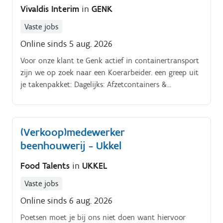
Vivaldis Interim
in
GENK
Vaste jobs
Online sinds 5 aug. 2026
Voor onze klant te Genk actief in containertransport
zijn we op zoek naar een Koerarbeider. een greep uit
je takenpakket: Dagelijks: Afzetcontainers &
rolcontainers: controle uitvoeren, poetswerk,
bestickeren, herstellen, stock doorgeven, bestellingen
klaarzetten Kiezel & Grindboxen zuiver
(Verkoop)medewerker
houden;Wekelijks. Borstelen & onderhouden:
beenhouwerij - Ukkel
weegbrug, tankstation, parking vrachtwagens, zone
afzetcontainers, Poetsen: mobiele werkplaats,
Food Talents
in
UKKEL
bestelwagen Signalisatielampen: controle batterijen,
staat lampen;Algemeen: Stofcontainers controleren,
Vaste jobs
poetsen en herstellen afstomen vrachtwagens,
Online sinds 6 aug. 2026
poestmachine geregeld zuiver maken, onderhoud
machinepark, zeilen repareren, magazijn in orde
Poetsen moet je bij ons niet doen want hiervoor