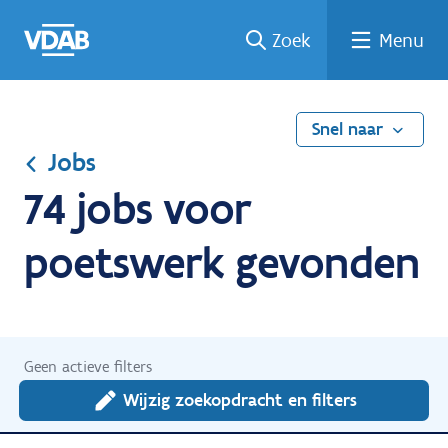
Ga
Vind
Vind
Welke
Terug
Zoek
Menu
naar
een
een
job
naar
de
job
opleiding
past
home
inhoud
bij
mij?
Snel naar
Jobs
74 jobs voor
poetswerk gevonden
Geen actieve filters
Wijzig zoekopdracht en filters