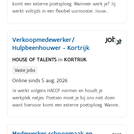
houden: overweg kunnen met een heftruck (attest is
komt een externe poetsploeg. Wanneer werk je? Jij
een pluspunt) , uitlezen tacho's vrachtwagens.
werkt voltijds in een flexibel uurrooster. Jouw
werkuren vallen tussen 7u30 en 18u30Maandag en
zondag ben je sowieso vrij!
Verkoopmedewerker/
Hulpbeenhouwer - Kortrijk
HOUSE OF TALENTS
in
KORTRIJK
Vaste jobs
Online sinds 5 aug. 2026
Je werkt volgens HACCP normen en houdt je
werkplek netjes. Poetsen moet je bij ons niet doen
want hiervoor komt een externe poetsploeg. Wanneer
werk je? Jij werkt voltijds in een flexibel uurrooster.
Medewerker schoonmaak en