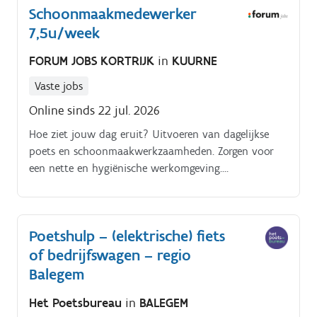
Schoonmaakmedewerker
7,5u/week
FORUM JOBS KORTRIJK
in
KUURNE
Vaste jobs
Online sinds 22 jul. 2026
Hoe ziet jouw dag eruit? Uitvoeren van dagelijkse
poets en schoonmaakwerkzaamheden. Zorgen voor
een nette en hygiënische werkomgeving.
Samenwerken met collega’s om het werk efficiënt te
laten verlopen
Poetshulp – (elektrische) fiets
of bedrijfswagen – regio
Balegem
Het Poetsbureau
in
BALEGEM