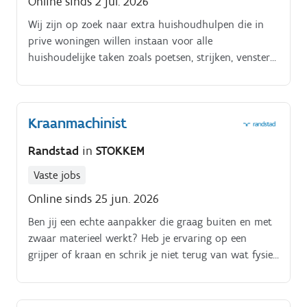
Online sinds 2 jul. 2026
Wij zijn op zoek naar extra huishoudhulpen die in
prive woningen willen instaan voor alle
huishoudelijke taken zoals poetsen, strijken, vensters
wassen.bij verschillende gezinnen in regio Hasselt
Maak alvast kennis met onze kantoorhond Guzzi ! Tik
'Dienstenbrigade' in op Youtube en kijk naar ons
Kraanmachinist
filmpje 'Guzzi en de zoektocht naar huishoudhulp' !
Randstad
in
STOKKEM
Vaste jobs
Online sinds 25 jun. 2026
Ben jij een echte aanpakker die graag buiten en met
zwaar materieel werkt? Heb je ervaring op een
grijper of kraan en schrik je niet terug van wat fysiek
werk?