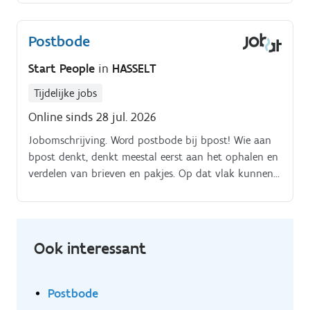
zorgvuldig zodat je klaar bent om op pad te gaan Te
voet, met de (elektrische) fiets of met een
Postbode
bestelwagen vertrek je dan om jouw post en pakjes
met de glimlach te bezorgen bij jouw klanten Na je
Start People
in
HASSELT
ronde keer je terug naar je postkantoor, waar je de
werkdag afsluit en de niet afgeleverde pakjes en
Tijdelijke jobs
zendingen uitscant
Online sinds 28 jul. 2026
Jobomschrijving. Word postbode bij bpost! Wie aan
bpost denkt, denkt meestal eerst aan het ophalen en
verdelen van brieven en pakjes. Op dat vlak kunnen
we dan ook straffe cijfers voorleggen.
Ook interessant
Postbode