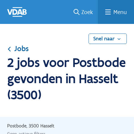
Ga
Vind
Vind
Welke
Terug
Zoek
Menu
naar
een
een
job
naar
de
job
opleiding
past
home
inhoud
bij
mij?
Snel naar
Jobs
2 jobs voor Postbode
gevonden in Hasselt
(3500)
Postbode, 3500 Hasselt
Geen actieve filters