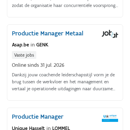
zodat de organisatie haar concurrentiële voorsprong
verder uitbouwt. Je werkt nauw samen met
engineering, supply chain, maintenance en kwaliteit
zodat processen optimaal op elkaar afgestemd
Productie Manager Metaal
blijven.
Asap.be
in
GENK
Vaste jobs
Online sinds 31 jul. 2026
Dankzij jouw coachende leiderschapsstijl vorm je de
brug tussen de werkvloer en het management en
vertaal je operationele uitdagingen naar duurzame
verbeteringen. Jouw verantwoordelijkheden
Aansturen, coachen en motiveren van een team van
ongeveer 80 medewerkers Bewaken en optimaliseren
Productie Manager
van productieprocessen met aandacht voor kwaliteit,
efficiëntie en veiligheid. Fungeren als verbindende
Unique Hasselt
in
LOMMEL