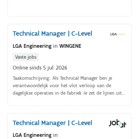
implementeren van structurele verbeteringen Coachen
en ontwikkelen van Teamleaders, Ingenieurs en
operationele teams Samenwerken met Maintenance,
Quality, Batch & Furnace, Mould Shop en Cold End
Technical Manager | C-Level
Ondersteunen van investeringsprojecten, innovaties
en opstart van nieuwe productielijnen
LGA Engineering
in
WINGENE
Vaste jobs
Online sinds 5 jul. 2026
Taakomschrijving:. Als Technical Manager ben je
verantwoordelijk voor het vlot verloop van de
dagelijkse operaties in de fabriek Je zet de lijnen uit
voor zowel het preventief, predictief als curatief
onderhoud.
Technical Manager | C-Level
LGA Engineering
in