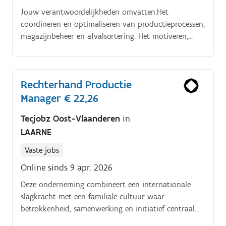
Jouw verantwoordelijkheden omvatten:Het
coördineren en optimaliseren van productieprocessen,
magazijnbeheer en afvalsortering. Het motiveren,
begeleiden en organiseren van toolboxmeetings voor
het productieteam.
Rechterhand Productie
Manager € 22,26
Tecjobz Oost-Vlaanderen
in
LAARNE
Vaste jobs
Online sinds 9 apr. 2026
Deze onderneming combineert een internationale
slagkracht met een familiale cultuur waar
betrokkenheid, samenwerking en initiatief centraal
staan. In jouw rol stuur je dagelijks een