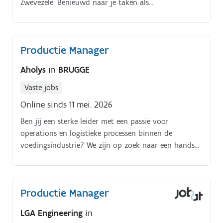
Zwevezele. Benieuwd naar je taken als
Productiemanager? Opmaken van korte en lange
termijn productieplanningen.
Productie Manager
Aholys
in
BRUGGE
Vaste jobs
Online sinds 11 mei. 2026
Ben jij een sterke leider met een passie voor
operations en logistieke processen binnen de
voedingsindustrie? We zijn op zoek naar een hands
on professional die energie haalt uit het aansturen
van mensen en het optimaliseren van dagelijkse
werking In deze rol maak je deel uit van het
Productie Manager
directieteam en draag je actief bij aan de verdere
ontwikkeling en toekomst van de organisatie.
LGA Engineering
in