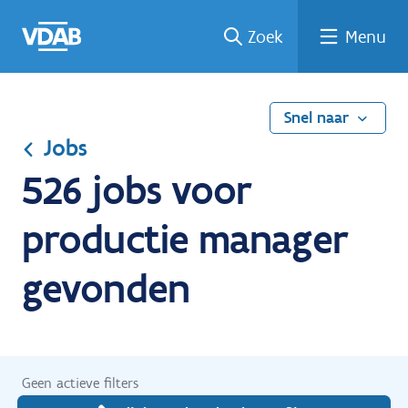
Ga
Vind
Vind
Welke
Terug
Zoek
Menu
naar
een
een
job
naar
de
job
opleiding
past
home
inhoud
bij
mij?
Snel naar
Jobs
526 jobs voor
productie manager
gevonden
Geen actieve filters