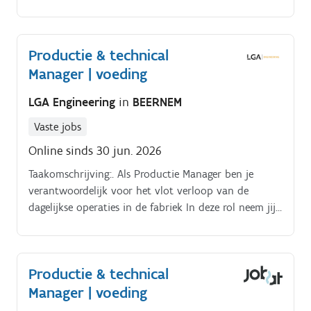
Productie & technical
Manager | voeding
LGA Engineering
in
BEERNEM
Vaste jobs
Online sinds 30 jun. 2026
Taakomschrijving:. Als Productie Manager ben je
verantwoordelijk voor het vlot verloop van de
dagelijkse operaties in de fabriek In deze rol neem jij
het voortouw bij het optimaliseren van de
productieplanning, waarbij je zorgt dat mens en
machine altijd op de meest efficiënte manier worden
Productie & technical
ingezet.
Manager | voeding