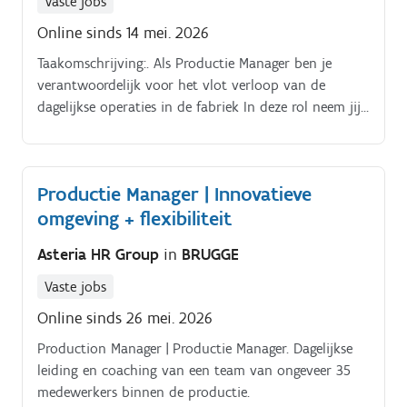
Vaste jobs
Online sinds 14 mei. 2026
Taakomschrijving:. Als Productie Manager ben je
verantwoordelijk voor het vlot verloop van de
dagelijkse operaties in de fabriek In deze rol neem jij
het voortouw bij het optimaliseren van de
productieplanning, waarbij je zorgt dat mens en
machine altijd op de meest efficiënte manier worden
Productie Manager | Innovatieve
ingezet.
omgeving + flexibiliteit
Asteria HR Group
in
BRUGGE
Vaste jobs
Online sinds 26 mei. 2026
Production Manager | Productie Manager. Dagelijkse
leiding en coaching van een team van ongeveer 35
medewerkers binnen de productie.