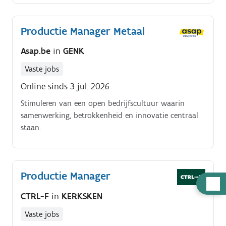
productieafdeling aan en fungeer je als de spil tussen
het team op de werkvloer en het management.
Productie Manager Metaal
Asap.be
in
GENK
Vaste jobs
Online sinds 3 jul. 2026
Stimuleren van een open bedrijfscultuur waarin
samenwerking, betrokkenheid en innovatie centraal
staan.
Productie Manager
Hulp
nodig
CTRL-F
in
KERKSKEN
Vaste jobs