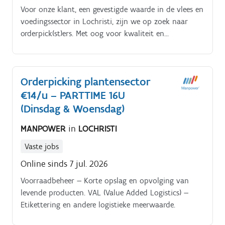
Voor onze klant, een gevestigde waarde in de vlees en
voedingssector in Lochristi, zijn we op zoek naar
orderpick(st)ers. Met oog voor kwaliteit en
vakmanschap zorgen ze dagelijks voor de verwerking
en verdeling van hoogwaardige vleesproducten.
Orderpicking plantensector
€14/u – PARTTIME 16U
(Dinsdag & Woensdag)
MANPOWER
in
LOCHRISTI
Vaste jobs
Online sinds 7 jul. 2026
Voorraadbeheer — Korte opslag en opvolging van
levende producten. VAL (Value Added Logistics) —
Etikettering en andere logistieke meerwaarde.