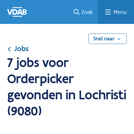
Ga
Vind
Vind
Welke
Terug
Zoek
Menu
naar
een
een
job
naar
de
job
opleiding
past
home
inhoud
bij
mij?
Snel naar
Jobs
7 jobs voor
Orderpicker
gevonden in Lochristi
(9080)