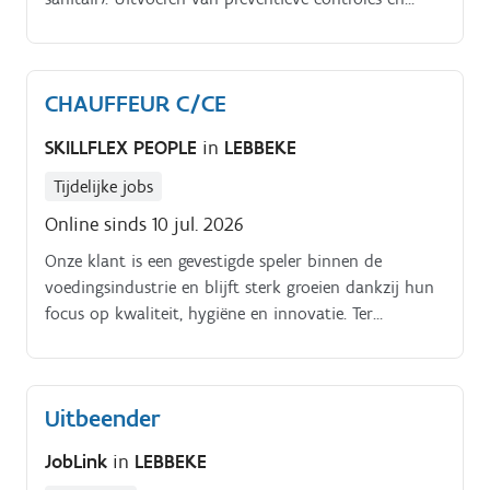
opsporen van storingen. Zorg dragen voor een
kwalitatieve en veilige uitvoering van de werken.
CHAUFFEUR C/CE
SKILLFLEX PEOPLE
in
LEBBEKE
Tijdelijke jobs
Online sinds 10 jul. 2026
Onze klant is een gevestigde speler binnen de
voedingsindustrie en blijft sterk groeien dankzij hun
focus op kwaliteit, hygiëne en innovatie. Ter
versterking van het logistieke team zijn zij op zoek
naar een Chauffeur C/CE die zorgt voor de tijdige en
correcte levering van vers varkensvlees aan hun
Uitbeender
klanten, van slagers en retailers tot groothandelaars.
JobLink
in
LEBBEKE