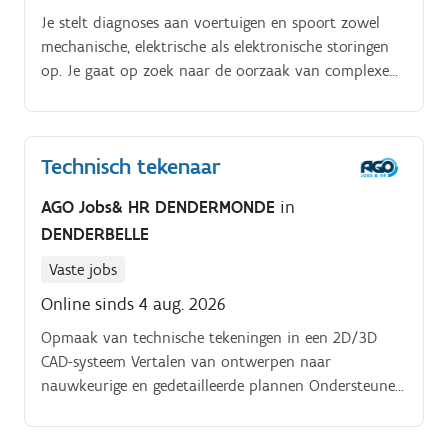
Je stelt diagnoses aan voertuigen en spoort zowel
mechanische, elektrische als elektronische storingen
op. Je gaat op zoek naar de oorzaak van complexe
defecten en zorgt voor een duurzame oplossing.
Technisch tekenaar
AGO Jobs& HR DENDERMONDE
in
DENDERBELLE
Vaste jobs
Online sinds 4 aug. 2026
Opmaak van technische tekeningen in een 2D/3D
CAD-systeem Vertalen van ontwerpen naar
nauwkeurige en gedetailleerde plannen Ondersteunen
bij de opmaak van offertes waar nodig Afwisseling
tussen technisch tekenwerk en administratieve