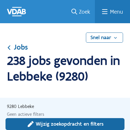
Ga
Vind
Vind
Welke
Terug
Zoek
Menu
naar
een
een
job
naar
de
job
opleiding
past
home
inhoud
bij
mij?
Snel naar
Jobs
238 jobs gevonden in
Lebbeke (9280)
9280 Lebbeke
Geen actieve filters
Wijzig zoekopdracht en filters