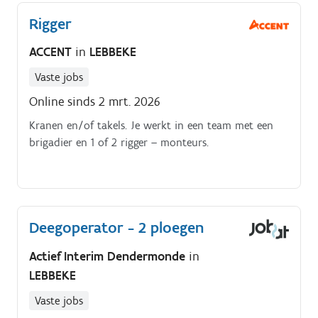
ondersteuning Nauw samenwerken met het team om
Rigger
projecten correct en efficiënt uit te werken Oog voor
detail en kwaliteit in elk ontwerp en document
ACCENT
in
LEBBEKE
Vaste jobs
Online sinds 2 mrt. 2026
Kranen en/of takels. Je werkt in een team met een
brigadier en 1 of 2 rigger – monteurs.
Deegoperator - 2 ploegen
Actief Interim Dendermonde
in
LEBBEKE
Vaste jobs