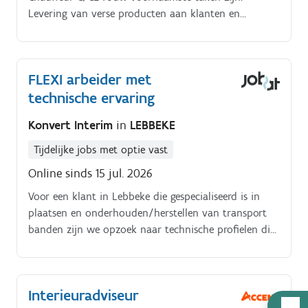
Levering van verse producten aan klanten en
bedrijven in het binnenland;- Lossen van goederen en
plaatsen op de afgesproken locatie;- Correcte
verwerking van alle benodigde leveringsdocumenten.
FLEXI arbeider met
technische ervaring
Konvert Interim
in
LEBBEKE
Tijdelijke jobs met optie vast
Online sinds 15 jul. 2026
Voor een klant in Lebbeke die gespecialiseerd is in
plaatsen en onderhouden/herstellen van transport
banden zijn we opzoek naar technische profielen die
opzoek zijn naar een flexi job. Takenpakket: Mee op
interventie met een vaste collega. De nodige
ondersteuning bieden. Algemeen onderhoud
Interieuradviseur
uitvoeren
Hulp