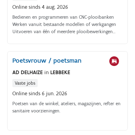
Online sinds 4 aug. 2026
Bedienen en programmeren van CNC-plooibanken
Werken vanuit bestaande modellen of werkgangen
Uitvoeren van één of meerdere plooibewerkingen
Realiseren van nauwkeurige en kwalitatieve
eindresultaten Technisch uitdagende rol binnen een
productieomgeving Bijdragen aan een efficiënt en
Poetsvrouw / poetsman
vlot productieproces
AD DELHAIZE
in
LEBBEKE
Vaste jobs
Online sinds 6 jun. 2026
Poetsen van de winkel, ateliers, magazijnen, refter en
sanitaire voorzieningen.