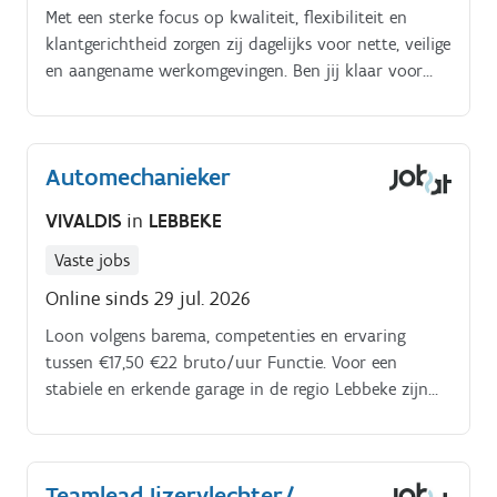
Met een sterke focus op kwaliteit, flexibiliteit en
klantgerichtheid zorgen zij dagelijks voor nette, veilige
en aangename werkomgevingen. Ben jij klaar voor
een nieuwe professionele uitdaging als PLOEGBAAS
SCHOONMAAK NL/FR.
Automechanieker
VIVALDIS
in
LEBBEKE
Vaste jobs
Online sinds 29 jul. 2026
Loon volgens barema, competenties en ervaring
tussen €17,50 €22 bruto/uur Functie. Voor een
stabiele en erkende garage in de regio Lebbeke zijn
wij op zoek naar een automechanieker die voor een
langdurig engagement.
Teamlead Ijzervlechter/