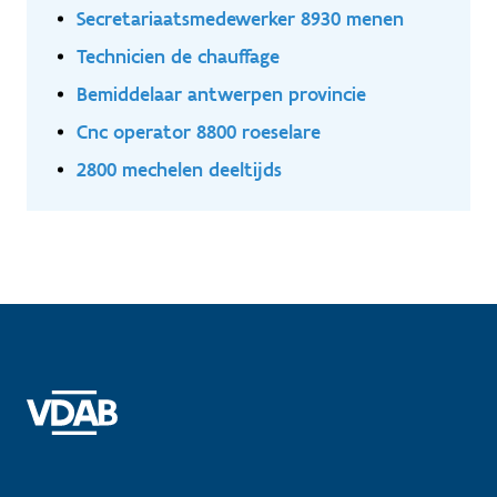
Secretariaatsmedewerker 8930 menen
Technicien de chauffage
Bemiddelaar antwerpen provincie
Cnc operator 8800 roeselare
2800 mechelen deeltijds