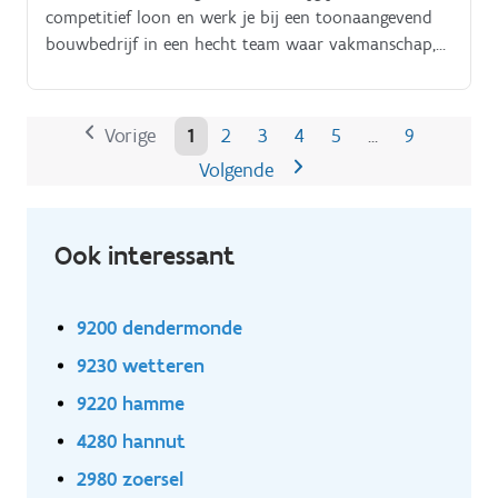
competitief loon en werk je bij een toonaangevend
bouwbedrijf in een hecht team waar vakmanschap,
kwaliteit en veiligheid centraal staan. Ben jij een
ervaren bouwprofessional of wil je je verder
ontwikkelen als bekister?
Vorige
1
2
3
4
5
9
…
Volgende
Ook interessant
9200 dendermonde
9230 wetteren
9220 hamme
4280 hannut
2980 zoersel