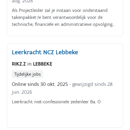
aug. 2026
Als Projectleider zal je instaan voor onderstaand
takenpakket:Je bent verantwoordelijk voor de
technische, financiële en administratieve opvolging
van projecten en werven. Je bereidt jouw werven
voor: opmaak offerte, nazicht lastenboek en
meetstaten, opmaken technische fiches, opmaak VCA
Leerkracht NCZ Lebbeke
dossiers,.
RIKZ.Z
in
LEBBEKE
Tijdelijke jobs
Online sinds 30 okt. 2025
- gewijzigd sinds 28
jun. 2026
Leerkracht niet-confessionele zedenleer Ba. O