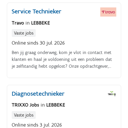
Service Technieker
Travo
in
LEBBEKE
Vaste jobs
Online sinds 30 jul. 2026
Ben jij graag onderweg, kom je vlot in contact met
klanten en haal je voldoening uit een probleem dat
je zelfstandig hebt opgelost? Onze opdrachtgever,
een gevestigde HVAC speler met meer dan 100 jaar
ervaring en deel van een bredere technische groep in
verwarming, ventilatie, koeling en sanitair, biedt
Diagnosetechnieker
klanten niet alleen nieuwe installaties, maar ook
duurzame ondersteuning nadien.
TRIXXO Jobs
in
LEBBEKE
Vaste jobs
Online sinds 3 jul. 2026