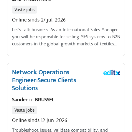
Vaste jobs
Online sinds 27 jul. 2026
Let's talk business. As an International Sales Manager
you will be responsible for selling MES-systems to B2B
customers in the global growth markets of textiles
and plastics You focus on medium and large
enterprises, and you'll speak to strategic decision
makers (owners, general management, IT and
Network Operations
production management) In the countries where you
Engineer⏐Secure Clients
operate, you will work together with sales agents.
You research the market potential of your countries,
Solutions
select quality partners with a good reputation,
Sander
in
BRUSSEL
evaluate their activities and visit prospects whose
doors they will open You are responsible for
Vaste jobs
preparing offers, launching marketing campaigns and
Online sinds 12 jun. 2026
making presentations You participate in national and
international fairs You think along with the
Troubleshoot issues, validate compatibility, and