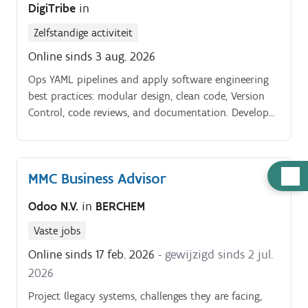
DigiTribe
in
Zelfstandige activiteit
Online sinds 3 aug. 2026
Ops YAML pipelines and apply software engineering
best practices: modular design, clean code, Version
Control, code reviews, and documentation. Develop
reusable libraries, utilities, and frameworks to
accelerate data product delivery and support less
experienced engineers through coaching and
Hulp
MMC Business Advisor
knowledge sharing.
nodig
Odoo N.V.
in
BERCHEM
Vaste jobs
Online sinds 17 feb. 2026
- gewijzigd sinds 2 jul.
2026
Project (legacy systems, challenges they are facing,