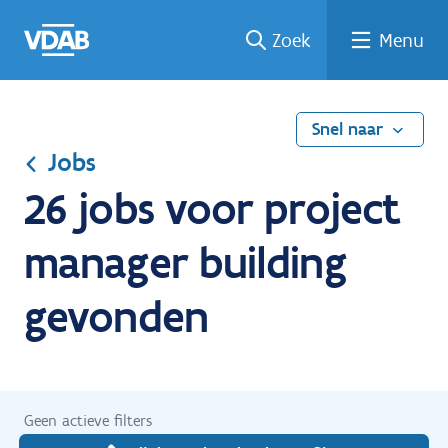
Ga
Vind
Vind
Welke
Terug
Zoek
Menu
naar
een
een
job
naar
de
job
opleiding
past
home
inhoud
bij
mij?
Snel naar
Jobs
26 jobs voor project
manager building
gevonden
Geen actieve filters