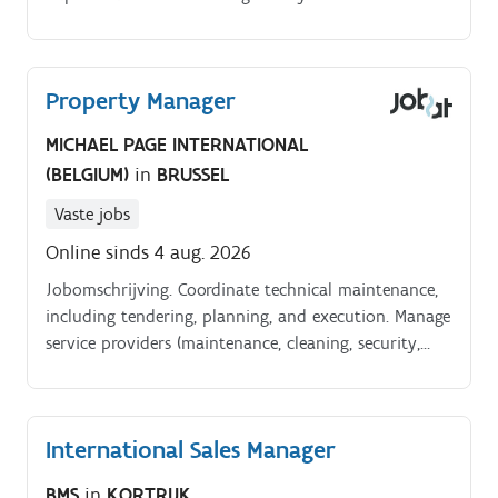
compliance documentation (permits, inspections,
certifications, statutory records).
Property Manager
MICHAEL PAGE INTERNATIONAL
(BELGIUM)
in
BRUSSEL
Vaste jobs
Online sinds 4 aug. 2026
Jobomschrijving. Coordinate technical maintenance,
including tendering, planning, and execution. Manage
service providers (maintenance, cleaning, security,
etc.). Ensure compliance with health, safety, and
environmental regulations.
International Sales Manager
BMS
in
KORTRIJK