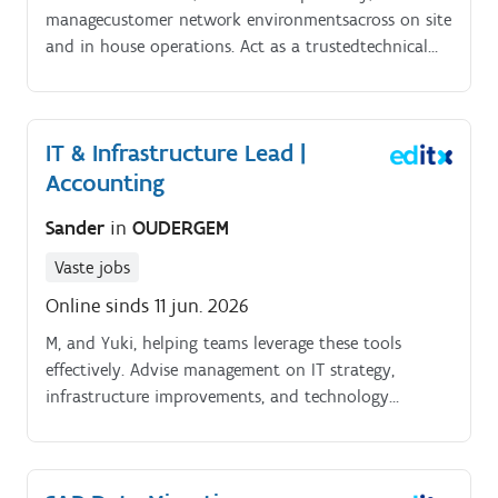
customer and convince them that BMS is their
managecustomer network environmentsacross on site
suitable partner for their Industry 4.0 strategy.
and in house operations. Act as a trustedtechnical
advisor, producing documentation, best practices,
and ensuring high qualitycustomer facing delivery
IT & Infrastructure Lead |
Accounting
Sander
in
OUDERGEM
Vaste jobs
Online sinds 11 jun. 2026
M, and Yuki, helping teams leverage these tools
effectively. Advise management on IT strategy,
infrastructure improvements, and technology
adoption.