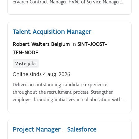
ervaren Contract Manager HVAC of Service Manager
met een passie voor techniek en people
management? Heb jij ervaring binnen HVAC, facility
management, building services of technisch
Talent Acquisition Manager
onderhoud?
Robert Walters Belgium
in
SINT-JOOST-
TEN-NODE
Vaste jobs
Online sinds 4 aug. 2026
Deliver an outstanding candidate experience
throughout the recruitment process. Strengthen
employer branding initiatives in collaboration with
internal stakeholders.
Project Manager - Salesforce