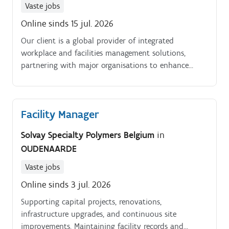
Vaste jobs
Online sinds 15 jul. 2026
Our client is a global provider of integrated
workplace and facilities management solutions,
partnering with major organisations to enhance
performance, reduce operational costs, optimise
building environments, and create workplaces that
support innovation and employee engagement.
Facility Manager
Jobomschrijving.
Solvay Specialty Polymers Belgium
in
OUDENAARDE
Vaste jobs
Online sinds 3 jul. 2026
Supporting capital projects, renovations,
infrastructure upgrades, and continuous site
improvements. Maintaining facility records and