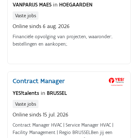
VANPARIJS MAES
in
HOEGAARDEN
goede uitvoering van de werken binnen de
vooropgestelde termijnen en budgetten, en zorgt voor
Vaste jobs
de tevredenheid van de klant Voltijds in Anderlecht,
Online sinds 6 aug. 2026
met projecten en Nederlandstalige klanten in
Financiële opvolging van projecten, waaronder:.
Vlaanderen (Leuven) Het team is Franstalig.
bestellingen en aankopen;.
Contract Manager
YES!talents
in
BRUSSEL
Vaste jobs
Online sinds 15 jul. 2026
Contract Manager HVAC | Service Manager HVAC |
Facility Management | Regio BRUSSELBen jij een