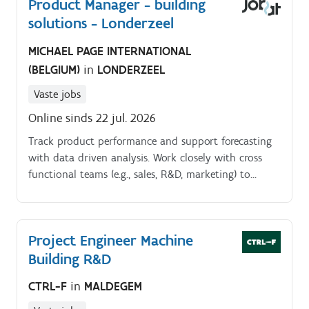
Product Manager - building
sécurité. Le chef de projet s'assure que les travaux
solutions - Londerzeel
électriques (courants forts et/ou faibles) sont réalisés
dans les délais, selon le cahier des charges, et en
MICHAEL PAGE INTERNATIONAL
collaboration avec les autres corps de métier du
(BELGIUM)
in
LONDERZEEL
bâtiment.
Vaste jobs
Online sinds 22 jul. 2026
Track product performance and support forecasting
with data driven analysis. Work closely with cross
functional teams (e.g., sales, R&D, marketing) to
deliver on strategic goals.
Project Engineer Machine
Building R&D
CTRL-F
in
MALDEGEM