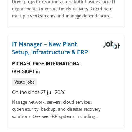
Drive project execution across both business and IT
departments to ensure timely delivery. Coordinate
multiple workstreams and manage dependencies
while balancing regulatory deadlines with business
priorities.
IT Manager - New Plant
Setup, Infrastructure & ERP
MICHAEL PAGE INTERNATIONAL
(BELGIUM)
in
Vaste jobs
Online sinds 27 jul. 2026
Manage network, servers, cloud services,
cybersecurity, backup, and disaster recovery
solutions. Oversee ERP systems, including
implementation, enhancement, user support, and
system integration.