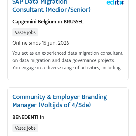
SAP Data Migration
Consultant (Medior/Senior)
Capgemini Belgium
in
BRUSSEL
Vaste jobs
Online sinds 16 jun. 2026
You act as an experienced data migration consultant
on data migration and data governance projects.
You engage in a diverse range of activities, including
delivery planning, data gathering, data cleansing and
validation, development, testing, and execution of
the migration.
Community & Employer Branding
Manager (Voltijds of 4/5de)
BENEDENTI
in
Vaste jobs