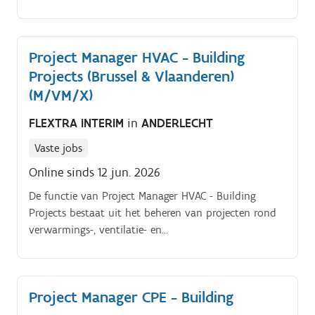
internationally.
Project Manager HVAC - Building
Projects (Brussel & Vlaanderen)
(M/VM/X)
FLEXTRA INTERIM
in
ANDERLECHT
Vaste jobs
Online sinds 12 jun. 2026
De functie van Project Manager HVAC - Building
Projects bestaat uit het beheren van projecten rond
verwarmings-, ventilatie- en
airconditioningsinstallaties (HVAC) in de bouwsector.
Dit omvat de planning, technische en financiële
opvolging, coördinatie van teams en
Project Manager CPE - Building
onderaannemers, en het naleven van energie- en
milieunormen. De projectmanager ziet toe op de