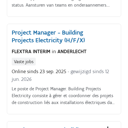
status. Aansturen van teams en onderaannemers.
Bewaken van veiligheid, kwaliteit en milieunormen.
Project Manager - Building
Projects Electricity (H/F/X)
FLEXTRA INTERIM
in
ANDERLECHT
Vaste jobs
Online sinds 23 sep. 2025
- gewijzigd sinds 12
jun. 2026
Le poste de Project Manager. Building Projects
Electricity consiste à gérer et coordonner des projets
de construction liés aux installations électriques dans
les bâtiments. Cela inclut la planification, le suivi
budgétaire, la gestion des équipes et des fournisseurs,
ainsi que le respect des normes techniques et de