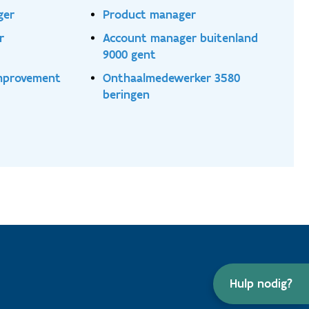
ger
Product manager
r
Account manager buitenland
9000 gent
mprovement
Onthaalmedewerker 3580
beringen
Hulp nodig?