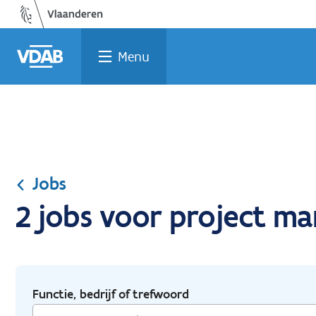
Ga
Vind
Vind
Welke
Terug
naar
een
een
job
naar
de
job
opleiding
past
home
Menu
inhoud
bij
mij?
Jobs
2 jobs voor project 
Functie, bedrijf of trefwoord