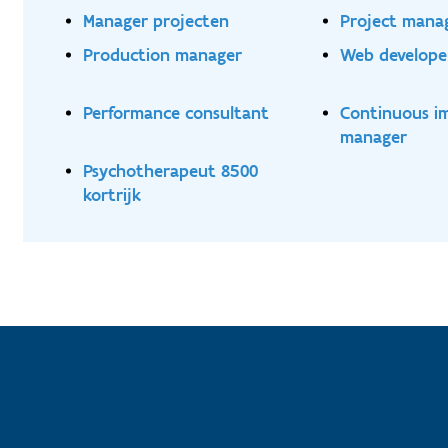
Manager projecten
Project mana
Production manager
Web develope
Performance consultant
Continuous i
manager
Psychotherapeut 8500
kortrijk