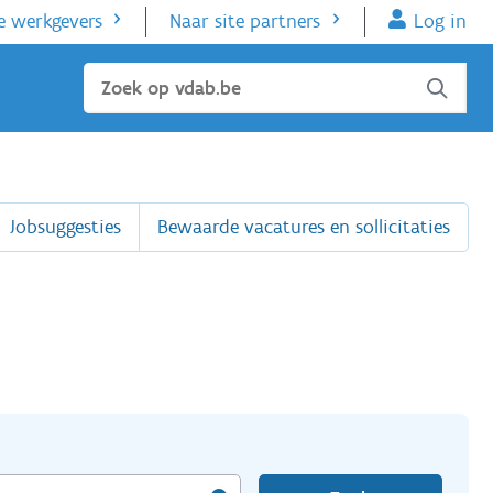
e werkgevers
Naar site partners
Log in
Sluiten
Jobsuggesties
Bewaarde vacatures en sollicitaties