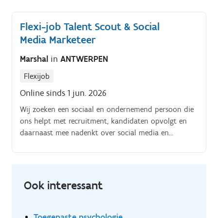
medewerkers begeleiden tijdens hun onboarding
Infosessies geven voor kandidaten of teams
Flexi-job Talent Scout & Social
Administratie & planning.
Media Marketeer
Marshal
in
ANTWERPEN
Flexijob
Online sinds 1 jun. 2026
Wij zoeken een sociaal en ondernemend persoon die
ons helpt met recruitment, kandidaten opvolgt en
daarnaast mee nadenkt over social media en
employer branding Een achtergrond of studie in HR,
communicatie, marketing, sales, psychologie of
bedrijfsmanagement is mooi meegenomen Bij een
goede match zijn er op termijn zeker mogelijkheden
Ook interessant
om mee te groeien met het bedrijf en meer
verantwoordelijkheid op te nemen
Toegepaste psychologie