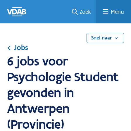
Ga
Vind
Vind
Welke
Terug
Zoek
Menu
naar
een
een
job
naar
de
job
opleiding
past
home
inhoud
bij
mij?
Snel naar
Jobs
6 jobs voor
Psychologie Student
gevonden in
Antwerpen
(Provincie)