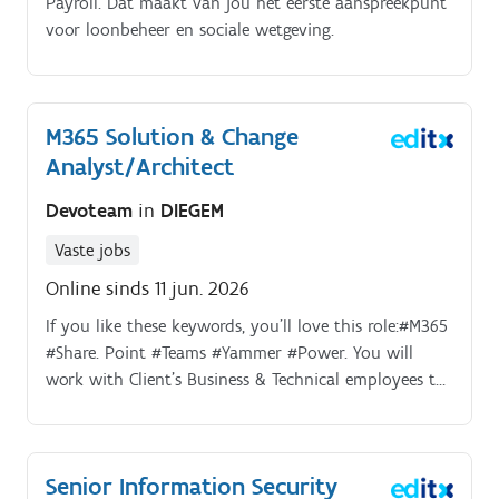
Payroll. Dat maakt van jou het eerste aanspreekpunt
voor loonbeheer en sociale wetgeving.
M365 Solution & Change
Analyst/Architect
Devoteam
in
DIEGEM
Vaste jobs
Online sinds 11 jun. 2026
If you like these keywords, you’ll love this role:#M365
#Share. Point #Teams #Yammer #Power. You will
work with Client’s Business & Technical employees to
capture, discuss, create, build, deliver & verify
solutions.
Senior Information Security