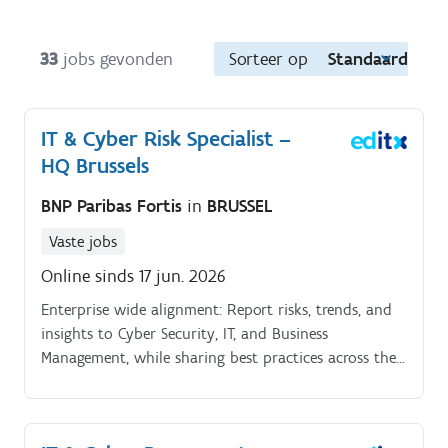
33
jobs gevonden
Sorteer op
Standaard
IT & Cyber Risk Specialist –
HQ Brussels
BNP Paribas Fortis
in
BRUSSEL
Vaste jobs
Online sinds 17 jun. 2026
Enterprise wide alignment: Report risks, trends, and
insights to Cyber Security, IT, and Business
Management, while sharing best practices across the
BNP Paribas Group—reinforcing a unified risk posture.
Process optimization: Leverage your expertise to
refine risk management methods and tools, ensuring