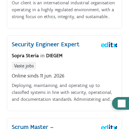
Our client is an international industrial organisation
operating in a highly regulated environment, with a
strong focus on ethics, integrity, and sustainable
business practices across its global operations.
Jobomschrijving. Support and enhance third-party
risk management processes, including due diligence,
Security Engineer Expert
KYC, and supply chain compliance Review
commercial and procurement contracts to ensure
Sopra Steria
in
DIEGEM
appropriate compliance clauses (ethics, anti-bribery,
trade compliance) are applied Provide pragmatic,
Vaste jobs
risk-based advice to business stakeholders on
Online sinds 11 jun. 2026
compliance-related matters. Draft and review
Deploying, maintaining, and operating up to
compliance documentation, including statements,
classified systems in line with security, operational,
certifications, and responses to client or partner
and documentation standards. Administering and
requests Collaborate cross-functionally with Legal,
Hulp
supporting infrastructure components ranging from
Procurement, Finance, and Audit teams to implement
nodig
bare metal to applications, including network,
compliance initiatives
virtualisation, cloud, storage, and backup systems.
Scrum Master –