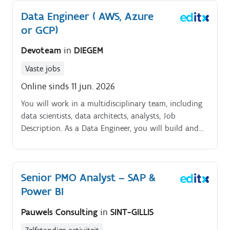
strengthening defenses, and ensuring our sites are
Data Engineer ( AWS, Azure
resilient against ever‑growing cyber threats.
or GCP)
Devoteam
in
DIEGEM
Vaste jobs
Online sinds 11 jun. 2026
You will work in a multidisciplinary team, including
data scientists, data architects, analysts, Job
Description. As a Data Engineer, you will build and
share knowledge with your colleagues.
Senior PMO Analyst – SAP &
Power BI
Pauwels Consulting
in
SINT-GILLIS