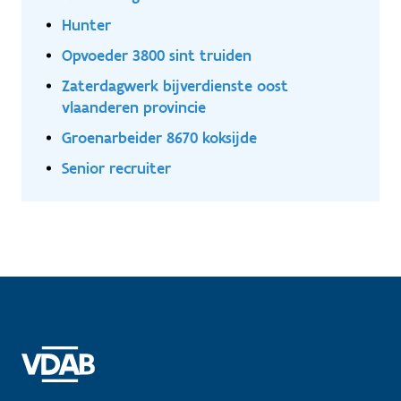
Hunter
Opvoeder 3800 sint truiden
Zaterdagwerk bijverdienste oost
vlaanderen provincie
Groenarbeider 8670 koksijde
Senior recruiter