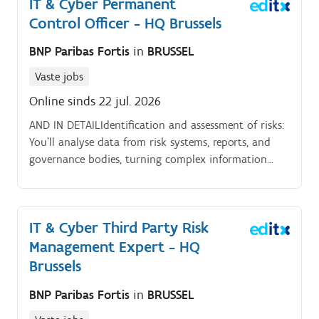
IT & Cyber Permanent
they remain efficient, scalable, and future ready."
Control Officer - HQ Brussels
BNP Paribas Fortis
in
BRUSSEL
Vaste jobs
Online sinds 22 jul. 2026
AND IN DETAILIdentification and assessment of risks:
You’ll analyse data from risk systems, reports, and
governance bodies, turning complex information
into practical, risk based insights. Your conclusions
will help leaders make informed decisions.
IT & Cyber Third Party Risk
Management Expert - HQ
Brussels
BNP Paribas Fortis
in
BRUSSEL