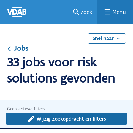
Ga
Vind
Vind
Welke
Terug
Zoek
Menu
naar
een
een
job
naar
de
job
opleiding
past
home
inhoud
bij
mij?
Snel naar
Jobs
33 jobs voor risk
solutions gevonden
Geen actieve filters
Wijzig zoekopdracht en filters