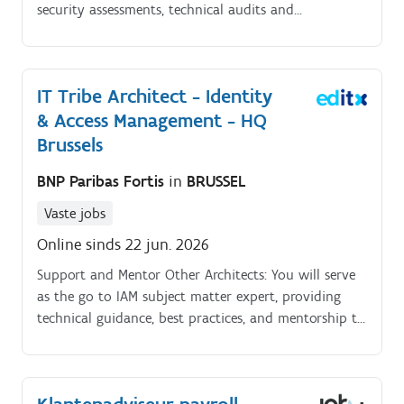
security assessments, technical audits and
remediation projects.
IT Tribe Architect - Identity
& Access Management - HQ
Brussels
BNP Paribas Fortis
in
BRUSSEL
Vaste jobs
Online sinds 22 jun. 2026
Support and Mentor Other Architects: You will serve
as the go to IAM subject matter expert, providing
technical guidance, best practices, and mentorship to
fellow architects, security teams, and project
stakeholders. You will help clarify complex IAM
concepts (e.g., federation, attribute based access