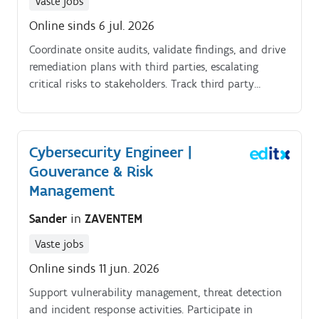
Vaste jobs
Online sinds 6 jul. 2026
Coordinate onsite audits, validate findings, and drive
remediation plans with third parties, escalating
critical risks to stakeholders. Track third party
security posture through periodic reviews
(vulnerability reports, incident responses, compliance
attestations) and synthesize risks for senior
Cybersecurity Engineer |
management via dashboards.
Gouverance & Risk
Management
Sander
in
ZAVENTEM
Vaste jobs
Online sinds 11 jun. 2026
Support vulnerability management, threat detection
and incident response activities. Participate in