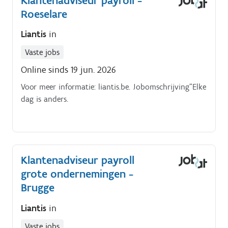
Klantenadviseur payroll -
control, identity lifecycle management) and ensure
Roeselare
solutions are secure, scalable, and user friendly.
Liantis
in
Vaste jobs
Online sinds 19 jun. 2026
Voor meer informatie: liantis.be. Jobomschrijving“Elke
dag is anders.
Klantenadviseur payroll
grote ondernemingen -
Brugge
Liantis
in
Vaste jobs