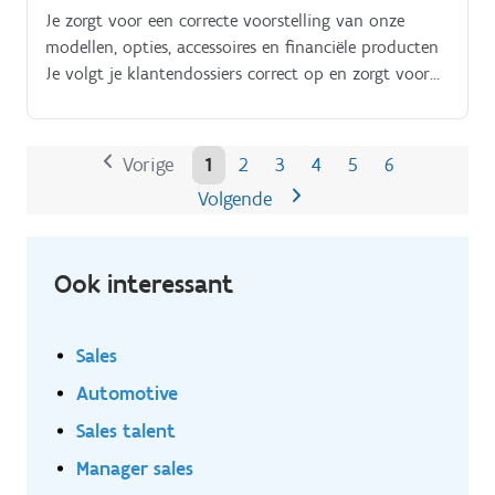
Je zorgt voor een correcte voorstelling van onze
modellen, opties, accessoires en financiële producten
Je volgt je klantendossiers correct op en zorgt voor
een feilloze administratieve afhandeling Als
ambassadeur voor het merk prospecteer je actief
nieuwe klanten. Jouw uitstekende netwerk skills
Vorige
1
2
3
4
5
6
komen daarbij goed van pas!.
Volgende
Ook interessant
Sales
Automotive
Sales talent
Manager sales