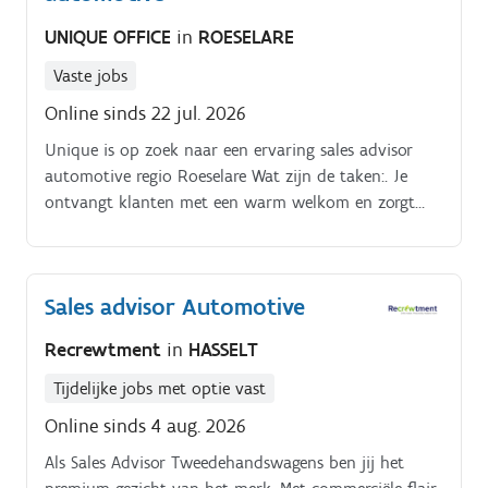
UNIQUE OFFICE
in
ROESELARE
Vaste jobs
Online sinds 22 jul. 2026
Unique is op zoek naar een ervaring sales advisor
automotive regio Roeselare Wat zijn de taken:. Je
ontvangt klanten met een warm welkom en zorgt
voor een optimale klantbeleving Je bent een ware
ambassadeur van de Peugeot en Citroën merken en
hebt een uitstekende kennis van de producten en
Sales advisor Automotive
diensten die wij aanbieden Je adviseert de klanten bij
hun aankoopbeslissing en zorgt voor een vlotte
Recrewtment
in
HASSELT
afhandeling van de verkoop Verantwoordelijkheden.
Tijdelijke jobs met optie vast
Online sinds 4 aug. 2026
Als Sales Advisor Tweedehandswagens ben jij het