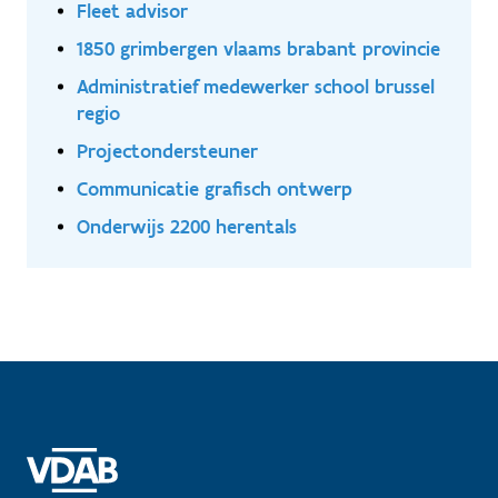
Fleet advisor
1850 grimbergen vlaams brabant provincie
Administratief medewerker school brussel
regio
Projectondersteuner
Communicatie grafisch ontwerp
Onderwijs 2200 herentals