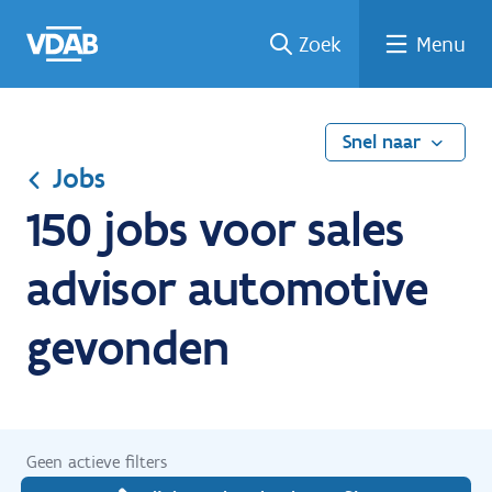
Ga
Vind
Vind
Welke
Terug
Zoek
Menu
naar
een
een
job
naar
de
job
opleiding
past
home
inhoud
bij
mij?
Snel naar
Jobs
150 jobs voor sales
advisor automotive
gevonden
Geen actieve filters