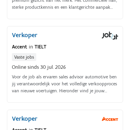
premium gezicht van het merk. Met commerciële flair,
sterke productkennis en een klantgerichte aanpak
begeleid je klanten van eerste contact tot aflevering.
Verkoper
Accent
in
TIELT
Vaste jobs
Online sinds 30 jul. 2026
Voor de job als ervaren sales advisor automotive ben
jij verantwoordelijk voor het volledige verkoopproces
van nieuwe voertuigen. Hieronder vind je jouw
takenpakket:Je adviseert klanten professioneel bij de
aankoop van hun nieuwe wagen.
Verkoper