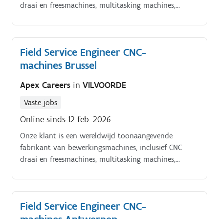
draai en freesmachines, multitasking machines,
laserbewerkingsmachines en flexibele
productiesystemen. Het bedrijf werd opgericht in 1919
in Japan en heeft nu productielocaties en
Field Service Engineer CNC-
technologiecentra in Japan, de Verenigde Staten, het
machines Brussel
Verenigd Koninkrijk, Duitsland, Singapore, China en
andere landen over de hele wereld.
Apex Careers
in
VILVOORDE
Vaste jobs
Online sinds 12 feb. 2026
Onze klant is een wereldwijd toonaangevende
fabrikant van bewerkingsmachines, inclusief CNC
draai en freesmachines, multitasking machines,
laserbewerkingsmachines en flexibele
productiesystemen. Het bedrijf werd opgericht in 1919
in Japan en heeft nu productielocaties en
Field Service Engineer CNC-
technologiecentra in Japan, de Verenigde Staten, het
Verenigd Koninkrijk, Duitsland, Singapore, China en