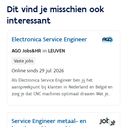
Uitvoeren van software-updates en optimalisaties
Dit vind je misschien ook
Verlenen van technische ondersteuning op afstand
interessant
wanneer nodig Rapporteren van uitgevoerde
werkzaamheden en feedback geven aan het
ontwikkelingsteam
Electronica Service Engineer
AGO Jobs&HR
in
LEUVEN
Vaste jobs
Online sinds 29 jul. 2026
Als Electronica Service Engineer ben jij het
aanspreekpunt bij klanten in Nederland en België en
zorg je dat CNC machines optimaal draaien Wat je
doet:. Je analyseert storingen via ladderdiagrammen,
vervangt defecte modules en voert
firmware/software updates uit op Mazak besturingen
Service Engineer metaal- en
en Mitsubishi drives.