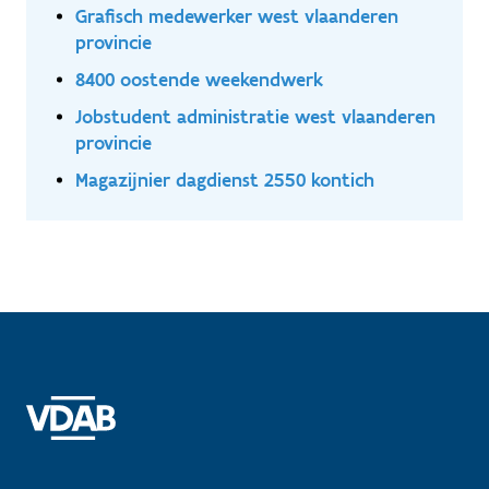
Grafisch medewerker west vlaanderen
provincie
8400 oostende weekendwerk
Jobstudent administratie west vlaanderen
provincie
Magazijnier dagdienst 2550 kontich