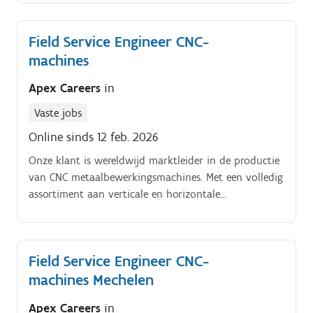
draaibanken, staan ze bekend om hun kwaliteit en
innovatie.
Field Service Engineer CNC-
machines
Apex Careers
in
Vaste jobs
Online sinds 12 feb. 2026
Onze klant is wereldwijd marktleider in de productie
van CNC metaalbewerkingsmachines. Met een volledig
assortiment aan verticale en horizontale
metaalbewerkingsmachines, CNC freesapparatuur en
draaibanken, staan ze bekend om hun kwaliteit en
innovatie.
Field Service Engineer CNC-
machines Mechelen
Apex Careers
in