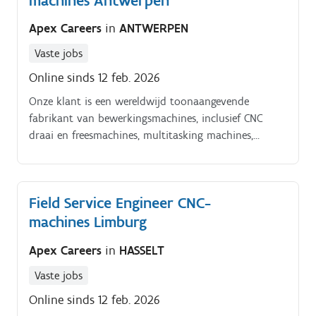
machines Antwerpen
andere landen over de hele wereld.
Apex Careers
in
ANTWERPEN
Vaste jobs
Online sinds 12 feb. 2026
Onze klant is een wereldwijd toonaangevende
fabrikant van bewerkingsmachines, inclusief CNC
draai en freesmachines, multitasking machines,
laserbewerkingsmachines en flexibele
productiesystemen. Het bedrijf werd opgericht in 1919
in Japan en heeft nu productielocaties en
Field Service Engineer CNC-
technologiecentra in Japan, de Verenigde Staten, het
machines Limburg
Verenigd Koninkrijk, Duitsland, Singapore, China en
andere landen over de hele wereld.
Apex Careers
in
HASSELT
Vaste jobs
Online sinds 12 feb. 2026