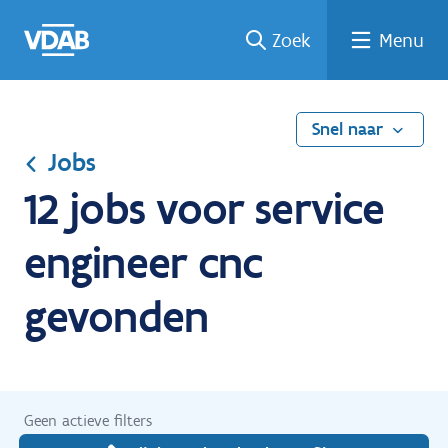
Ga
Vind
Vind
Welke
Terug
Zoek
Menu
naar
een
een
job
naar
de
job
opleiding
past
home
inhoud
bij
mij?
Snel naar
Jobs
12 jobs voor service
engineer cnc
gevonden
Geen actieve filters