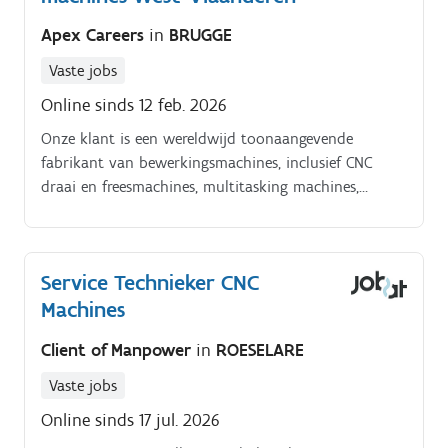
Apex Careers
in
BRUGGE
Vaste jobs
Online sinds 12 feb. 2026
Onze klant is een wereldwijd toonaangevende
fabrikant van bewerkingsmachines, inclusief CNC
draai en freesmachines, multitasking machines,
laserbewerkingsmachines en flexibele
productiesystemen. Het bedrijf werd opgericht in 1919
in Japan en heeft nu productielocaties en
Service Technieker CNC
technologiecentra in Japan, de Verenigde Staten, het
Machines
Verenigd Koninkrijk, Duitsland, Singapore, China en
andere landen over de hele wereld.
Client of Manpower
in
ROESELARE
Vaste jobs
Online sinds 17 jul. 2026