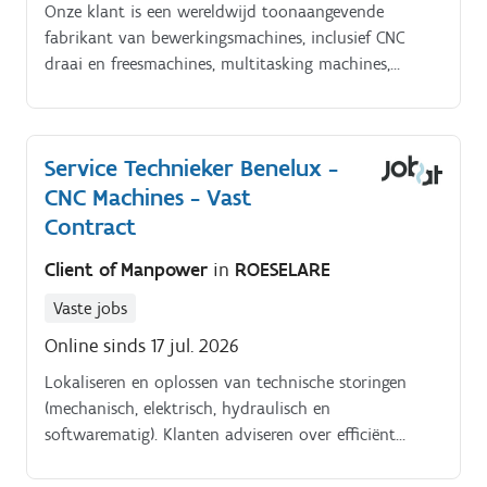
Onze klant is een wereldwijd toonaangevende
fabrikant van bewerkingsmachines, inclusief CNC
draai en freesmachines, multitasking machines,
laserbewerkingsmachines en flexibele
productiesystemen. Het bedrijf werd opgericht in 1919
in Japan en heeft nu productielocaties en
Service Technieker Benelux -
technologiecentra in Japan, de Verenigde Staten, het
CNC Machines - Vast
Verenigd Koninkrijk, Duitsland, Singapore, China en
andere landen over de hele wereld.
Contract
Client of Manpower
in
ROESELARE
Vaste jobs
Online sinds 17 jul. 2026
Lokaliseren en oplossen van technische storingen
(mechanisch, elektrisch, hydraulisch en
softwarematig). Klanten adviseren over efficiënt
machinegebruik en technische optimalisaties.