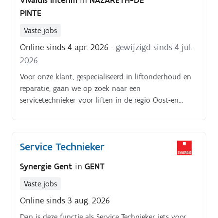
Vivaldis Interim
in
NAZARETH-DE
PINTE
Vaste jobs
Online sinds 4 apr. 2026
- gewijzigd sinds 4 jul.
2026
Voor onze klant, gespecialiseerd in liftonderhoud en
reparatie, gaan we op zoek naar een
servicetechnieker voor liften in de regio Oost-en
West-Vlaanderen. Wat houdt je takenpakket als
service technieker liften in? Vertrek van thuis uit, je
bekijkt de planning van de dag op jouw tablet;Je
Service Technieker
staat in voor onderhoudsbeurten of geplande
herstellingen aan liften in de regio Oost-en West-
Synergie Gent
in
GENT
Vlaanderen;Onderhoud: alle veiligheden, knoppen en
kabels controleren en stofvrij maken. Herstellingen
Vaste jobs
zowel mechanisch als elektrisch: je zoekt het
Online sinds 3 aug. 2026
probleem en lost het op, je hebt steeds technische
Dan is deze functie als Service Technieker iets voor
steun bij de troubleshooter, technische binnendienst