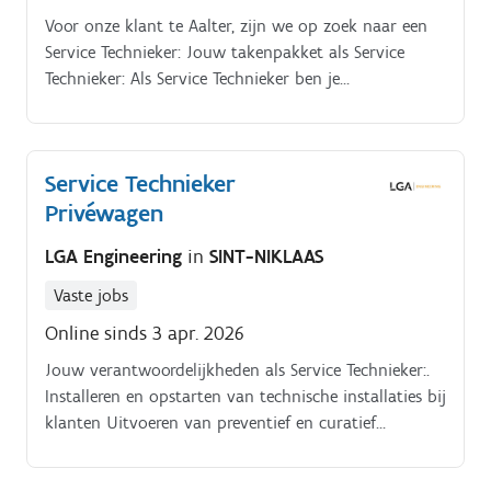
Voor onze klant te Aalter, zijn we op zoek naar een
Service Technieker: Jouw takenpakket als Service
Technieker: Als Service Technieker ben je
verantwoordelijk voor het installeren, onderhouden
en herstellen van CV en HVAC installaties bij onze
klanten. Je stelt storingen vast en zorgt voor de snelle
Service Technieker
en professionele oplossing van technische problemen.
Privéwagen
LGA Engineering
in
SINT-NIKLAAS
Vaste jobs
Online sinds 3 apr. 2026
Jouw verantwoordelijkheden als Service Technieker:.
Installeren en opstarten van technische installaties bij
klanten Uitvoeren van preventief en curatief
onderhoud aan mechanische en elektrische systemen
Opsporen en oplossen van storingen om een optimale