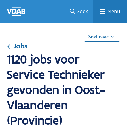
Ga
Vind
Vind
Welke
Terug
Zoek
Menu
naar
een
een
job
naar
de
job
opleiding
past
home
inhoud
bij
mij?
Snel naar
Jobs
1120 jobs voor
Service Technieker
gevonden in Oost-
Vlaanderen
(Provincie)