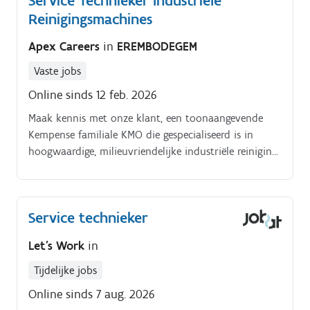
Service Technieker Industriële
Reinigingsmachines
Apex Careers
in
EREMBODEGEM
Vaste jobs
Online sinds 12 feb. 2026
Maak kennis met onze klant, een toonaangevende
Kempense familiale KMO die gespecialiseerd is in
hoogwaardige, milieuvriendelijke industriële reinigings
en oppervlaktebehandelingoplossingen. Met een
sterke focus op kwaliteit, prestaties en duurzaamheid
streven zij ernaar de norm te zetten in de branche.
Service technieker
Let's Work
in
Tijdelijke jobs
Online sinds 7 aug. 2026