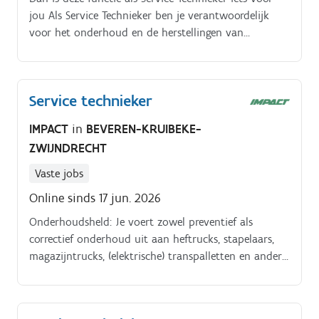
jou Als Service Technieker ben je verantwoordelijk
of de projectleider;Vrijdag zit je samen op het
voor het onderhoud en de herstellingen van
hoofdkantoor voor een toolboxmeeting om kennis
heftrucks, magazijntrucks en ander rollend materieel
binnen de greop te delen.
bij klanten in de regio Gent Jouw takenpakket:.
Uitvoeren van preventief onderhoud aan heftrucks,
Service technieker
stapelaars en magazijntrucks.
IMPACT
in
BEVEREN-KRUIBEKE-
ZWIJNDRECHT
Vaste jobs
Online sinds 17 jun. 2026
Onderhoudsheld: Je voert zowel preventief als
correctief onderhoud uit aan heftrucks, stapelaars,
magazijntrucks, (elektrische) transpalletten en ander
rollend materiaal, zodat alles veilig en optimaal
functioneert Storingdetective: Je spoort storingen snel
en efficiënt op en lost ze vakkundig ter plaatse op,