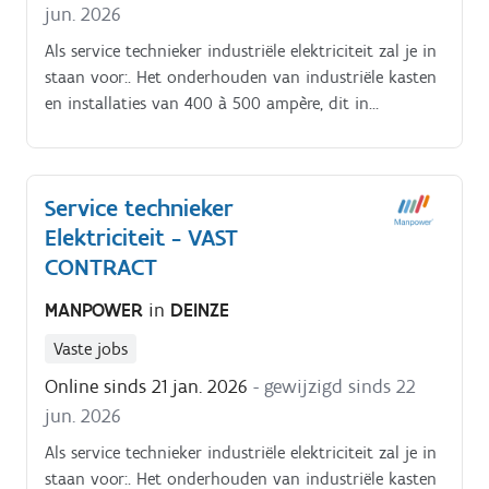
jun. 2026
Als service technieker industriële elektriciteit zal je in
staan voor:. Het onderhouden van industriële kasten
en installaties van 400 à 500 ampère, dit in
uiteenlopende werkomgevingen Hierbij doe je
verschillende metingen, vervang je kabels waar nodig
of doe je de nodige aanpassingen Naast
Service technieker
onderhoudsopdrachten, word je verantwoordelijk
Elektriciteit - VAST
voor het verhelpen van acute storingen Je gaat op
zoek naar het defect, stelt de diagnose en lost deze
CONTRACT
vervolgens zelfstandig en efficiënt op Bovendien sta
MANPOWER
in
DEINZE
je ook in voor het plaatsen en installeren van nieuwe
installaties en projecten, voedingskabel installeren,
Vaste jobs
kabels trekken, kasten opbouwen, aansluiten, etc
Online sinds 21 jan. 2026
- gewijzigd sinds 22
jun. 2026
Als service technieker industriële elektriciteit zal je in
staan voor:. Het onderhouden van industriële kasten