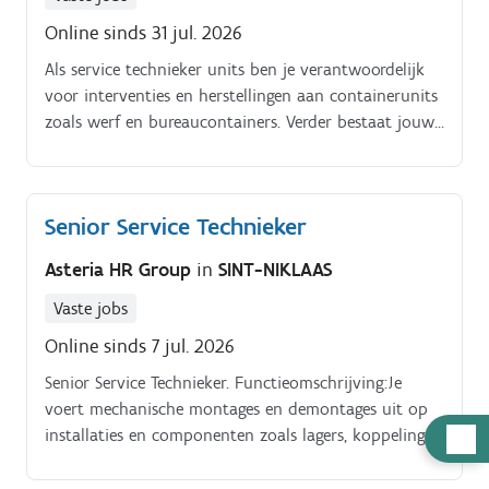
Online sinds 31 jul. 2026
Als service technieker units ben je verantwoordelijk
voor interventies en herstellingen aan containerunits
zoals werf en bureaucontainers. Verder bestaat jouw
takenpakket uit:Herstellingen en technische
interventies uitvoeren aan units.
Senior Service Technieker
Asteria HR Group
in
SINT-NIKLAAS
Vaste jobs
Online sinds 7 jul. 2026
Senior Service Technieker. Functieomschrijving:Je
voert mechanische montages en demontages uit op
Hulp
installaties en componenten zoals lagers, koppelingen
en dichtingen, waarbij precisie en technische kennis
nodig
centraal staan.