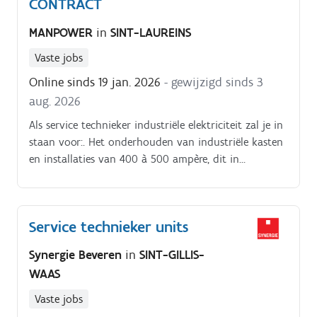
CONTRACT
MANPOWER
in
SINT-LAUREINS
Vaste jobs
Online sinds 19 jan. 2026
- gewijzigd sinds 3
aug. 2026
Als service technieker industriële elektriciteit zal je in
staan voor:. Het onderhouden van industriële kasten
en installaties van 400 à 500 ampère, dit in
uiteenlopende werkomgevingen Hierbij doe je
verschillende metingen, vervang je kabels waar nodig
of doe je de nodige aanpassingen Naast
Service technieker units
onderhoudsopdrachten, word je verantwoordelijk
voor het verhelpen van acute storingen Je gaat op
Synergie Beveren
in
SINT-GILLIS-
zoek naar het defect, stelt de diagnose en lost deze
WAAS
vervolgens zelfstandig en efficiënt op Bovendien sta
je ook in voor het plaatsen en installeren van nieuwe
Vaste jobs
installaties en projecten, voedingskabel installeren,