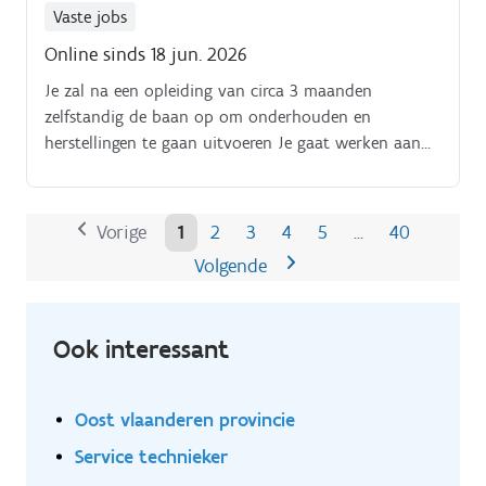
Vaste jobs
Online sinds 18 jun. 2026
Je zal na een opleiding van circa 3 maanden
zelfstandig de baan op om onderhouden en
herstellingen te gaan uitvoeren Je gaat werken aan
diverse geautomatiseerde toepassingen naar toegang,
veiligheid, etc Je zal storingen oplossen door
metingen uit te voeren met de multimeter en
Vorige
1
2
3
4
5
40
…
bepaalde testen uit te voeren Je lost de storing op
Volgende
door componenten te vervangen, opnieuw in te
stellen of contacten aan te scherpen Je informeert de
klant over de interventie en geeft eventueel advies
Ook interessant
over de levensduur van componenten om nieuwe
storingen te vermijden Je zal de kans krijgen geregeld
opleidingen te volgen over nieuwe producten en
Oost vlaanderen provincie
technieken Je stapt mee in een permanentiesysteem
eenmaal om de 6 weken
Service technieker