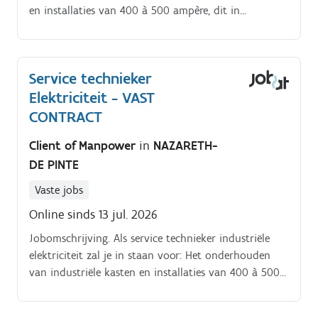
en installaties van 400 à 500 ampère, dit in
uiteenlopende werkomgevingen Hierbij doe je
verschillende metingen, vervang je kabels waar nodig
of doe je de nodige aanpassingen Naast
Service technieker
onderhoudsopdrachten, word je verantwoordelijk
Elektriciteit - VAST
voor het verhelpen van acute storingen Je gaat op
zoek naar het defect, stelt de diagnose en lost deze
CONTRACT
vervolgens zelfstandig en efficiënt op Bovendien sta
Client of Manpower
in
NAZARETH-
je ook in voor het plaatsen en installeren van nieuwe
DE PINTE
installaties en projecten, voedingskabel installeren,
kabels trekken, kasten opbouwen, aansluiten, etc
Vaste jobs
Online sinds 13 jul. 2026
Jobomschrijving. Als service technieker industriële
elektriciteit zal je in staan voor: Het onderhouden
van industriële kasten en installaties van 400 à 500
ampère, dit in uiteenlopende werkomgevingen.