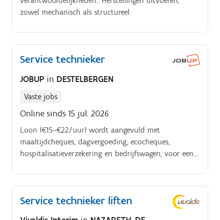
verantwoordelijkheden:. Herstellingen uitvoeren,
zowel mechanisch als structureel.
Service technieker
JOBUP
in
DESTELBERGEN
Vaste jobs
Online sinds 15 jul. 2026
Loon (€15–€22/uur) wordt aangevuld met
maaltijdcheques, dagvergoeding, ecocheques,
hospitalisatieverzekering en bedrijfswagen, voor een
sterk en compleet pakket Jouw takenpakket:.
Detecteren, analyseren en diagnosticeren van
technische problemen en storingen in professionele
Service technieker liften
apparatuur en installaties, zowel preventief als bij
acute defecten.