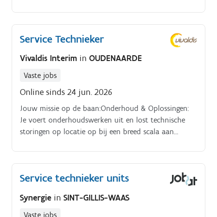
langdurige klantenrelaties binnen diverse sectoren
zoals industrie, logistiek en distributie.
Service Technieker
Vivaldis Interim
in
OUDENAARDE
Vaste jobs
Online sinds 24 jun. 2026
Jouw missie op de baan:Onderhoud & Oplossingen:
Je voert onderhoudswerken uit en lost technische
storingen op locatie op bij een breed scala aan
klanten binnen jouw eigen regio. Jouw technisch
inzicht in elektro en/of verbrandingsmotoren is
hierbij cruciaal.
Service technieker units
Synergie
in
SINT-GILLIS-WAAS
Vaste jobs