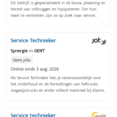
Dit bedrijf, is gespecialiseerd in de bouw, plaatsing en
herstel van rolbruggen en hijssystemen. Om hun
team te versterken, zijn ze op zoek naar service
techniekers. Jobomschrijving. Als service technieker
sta je in voor deze taken:het nakijken en herstellen
van storingen aan rolbruggenhet analyseren van
Service Technieker
problemen, zowel mechanisch als elektrischbijdragen
tijdens preventief onderhoud tot optimaal
Synergie
in
GENT
functioneren van de rolbruggenmonteren, aansluiten
en testen van nieuwe rolbruggen
Vaste jobs
Online sinds 3 aug. 2026
Als Service Technieker ben je verantwoordelijk voor
het onderhoud en de herstellingen van heftrucks,
magazijntrucks en ander rollend materieel bij klanten
in de regio Gent. Jouw takenpakket:Uitvoeren van
preventief onderhoud aan heftrucks, stapelaars en
magazijntrucks.
Service technieker