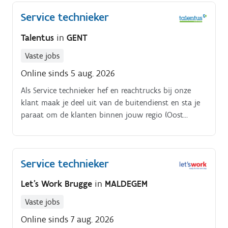
werking te garanderen Technische ondersteuning
Service technieker
bieden en klanten begeleiden bij het gebruik van
installaties Rapporteren van uitgevoerde werken en
Talentus
in
GENT
meedenken over technische verbeteringen
Vaste jobs
Online sinds 5 aug. 2026
Als Service technieker hef en reachtrucks bij onze
klant maak je deel uit van de buitendienst en sta je
paraat om de klanten binnen jouw regio (Oost
Vlaanderen) te helpen bij technische problemen aan
hun transportmiddelen. De meest voorkomende
transportmiddelen waar jij in aanraking zal komen
Service technieker
zijn hef en reachtrucks.
Let's Work Brugge
in
MALDEGEM
Vaste jobs
Online sinds 7 aug. 2026