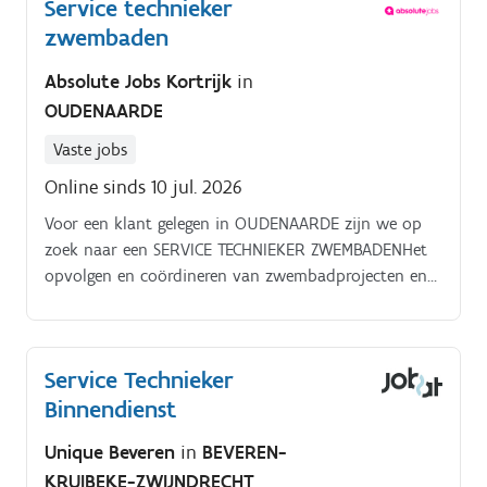
Service technieker
met oog voor kwaliteit en klanttevredenheid
zwembaden
Technisch Aanspreekpunt: Je fungeert als hét
technische aanspreekpunt voor klanten en zorgt voor
Absolute Jobs Kortrijk
in
duidelijke, professionele communicatie over
OUDENAARDE
uitgevoerde werkzaamheden en onderhoudsadvies
Zelfstandig Avonturier: Je werkt zelfstandig vanuit je
Vaste jobs
servicecamionet, maar maakt deel uit van een
Online sinds 10 jul. 2026
enthousiast en ondersteunend team van techniekers
en planners Camionet Captain: Je houdt je mobiele
Voor een klant gelegen in OUDENAARDE zijn we op
werkplaats netjes en volledig uitgerust, zodat je
zoek naar een SERVICE TECHNIEKER ZWEMBADENHet
steeds efficiënt en professioneel aan de slag kan Deze
opvolgen en coördineren van zwembadprojecten en
vaardigheden en taken zijn cruciaal om in
technische interventies. Het uitvoeren van
aanmerking te komen als service technieker
herstellingen en onderhoudswerken aan zwembaden.
binnendienst.
Service Technieker
Binnendienst
Unique Beveren
in
BEVEREN-
KRUIBEKE-ZWIJNDRECHT