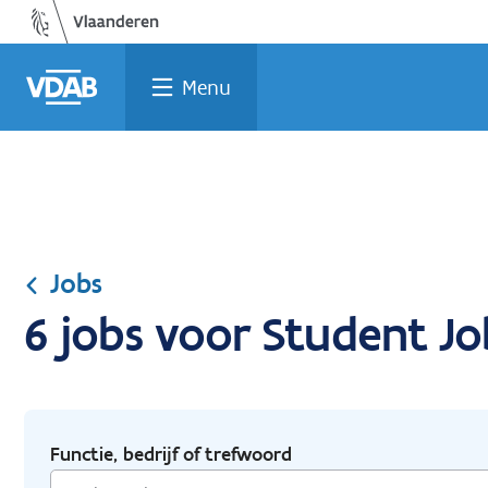
Ga
Vind
Vind
Welke
Terug
naar
een
een
job
naar
de
job
opleiding
past
home
Menu
inhoud
bij
mij?
Jobs
6 jobs voor Student Jo
Functie, bedrijf of trefwoord