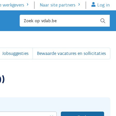
e werkgevers
Naar site partners
Log in
Sluiten
Jobsuggesties
Bewaarde vacatures en sollicitaties
)