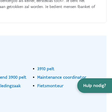
entenjob als kelner, eersteklas toch?. Je bent het
aan getrokken zal worden. Je bedient mensen (banket of
3910 pelt
end 3900 pelt
Maintenance coordinator
Hulp nodig?
kledingzaak
Fietsmonteur