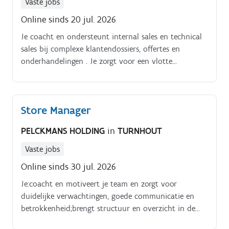
Vaste jobs
Online sinds 20 jul. 2026
Je coacht en ondersteunt internal sales en technical
sales bij complexe klantendossiers, offertes en
onderhandelingen . Je zorgt voor een vlotte
samenwerking tussen sales, customer service, het
studiebureau, planning, kwaliteit en productie .
Store Manager
PELCKMANS HOLDING
in
TURNHOUT
Vaste jobs
Online sinds 30 jul. 2026
Je:coacht en motiveert je team en zorgt voor
duidelijke verwachtingen, goede communicatie en
betrokkenheid;brengt structuur en overzicht in de
dagelijkse werking, planning, taakverdeling en