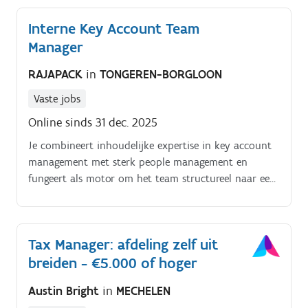
Interne Key Account Team
Manager
RAJAPACK
in
TONGEREN-BORGLOON
Vaste jobs
Online sinds 31 dec. 2025
Je combineert inhoudelijke expertise in key account
management met sterk people management en
fungeert als motor om het team structureel naar een
hoger professioneel niveau te tillen Je zorgt ervoor
dat commerciële afspraken, pricing, marges en
servicelevels nauwgezet worden opgevolgd en dat het
Tax Manager: afdeling zelf uit
team proactief en strategisch handelt richting onze
breiden - €5.000 of hoger
belangrijkste klanten. Je bent niet alleen coach, maar
ook inhoudelijk sparringpartner, beslisser en
Austin Bright
in
MECHELEN
escalatiepunt in complexe dossiers .