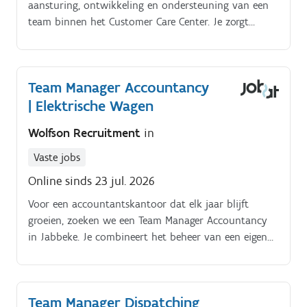
aansturing, ontwikkeling en ondersteuning van een
team binnen het Customer Care Center. Je zorgt
ervoor dat je medewerkers klanten op een
enthousiaste, kwalitatieve en efficiënte manier verder
helpen (via telefoon, mail of digitale kanalen).
Team Manager Accountancy
| Elektrische Wagen
Wolfson Recruitment
in
Vaste jobs
Online sinds 23 jul. 2026
Voor een accountantskantoor dat elk jaar blijft
groeien, zoeken we een Team Manager Accountancy
in Jabbeke. Je combineert het beheer van een eigen
klantenportefeuille met het coachen van een team
dossierbeheerders.
Team Manager Dispatching