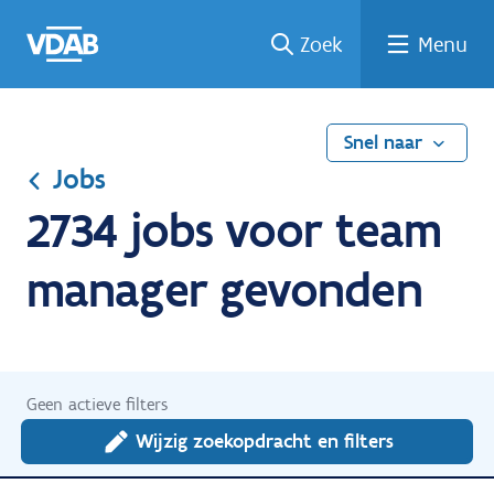
Ga
Vind
Vind
Welke
Terug
Zoek
Menu
naar
een
een
job
naar
de
job
opleiding
past
home
inhoud
bij
mij?
Snel naar
Jobs
2734 jobs voor team
manager gevonden
Geen actieve filters
Wijzig zoekopdracht en filters