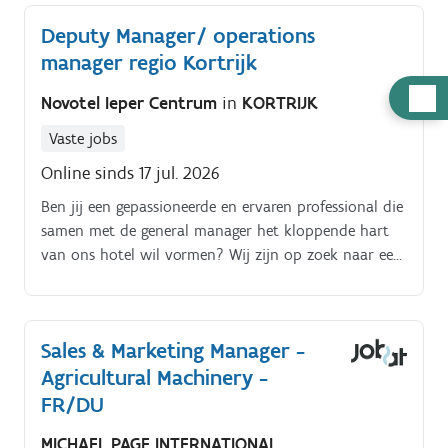
machine altijd op de meest efficiënte manier worden
Deputy Manager/ operations
ingezet.
manager regio Kortrijk
Hulp
Novotel Ieper Centrum
in
KORTRIJK
nodig
Vaste jobs
Online sinds 17 jul. 2026
Ben jij een gepassioneerde en ervaren professional die
samen met de general manager het kloppende hart
van ons hotel wil vormen? Wij zijn op zoek naar een
Deputy Manager/ operations manager die, in nauwe
samenwerking met het front office team, streeft naar
een warm en onvergetelijk verblijf voor onze gasten.
Sales & Marketing Manager -
Agricultural Machinery -
FR/DU
MICHAEL PAGE INTERNATIONAL