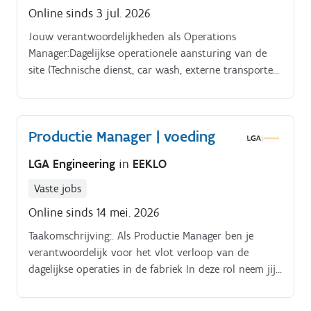
Online sinds 3 jul. 2026
Jouw verantwoordelijkheden als Operations
Manager:Dagelijkse operationele aansturing van de
site (Technische dienst, car wash, externe transporten,
logistieke receptie.). Leiden, coachen en motiveren
van supervisors, planners en operationele teams.
Productie Manager | voeding
LGA Engineering
in
EEKLO
Vaste jobs
Online sinds 14 mei. 2026
Taakomschrijving:. Als Productie Manager ben je
verantwoordelijk voor het vlot verloop van de
dagelijkse operaties in de fabriek In deze rol neem jij
het voortouw bij het optimaliseren van de
productieplanning, waarbij je zorgt dat mens en