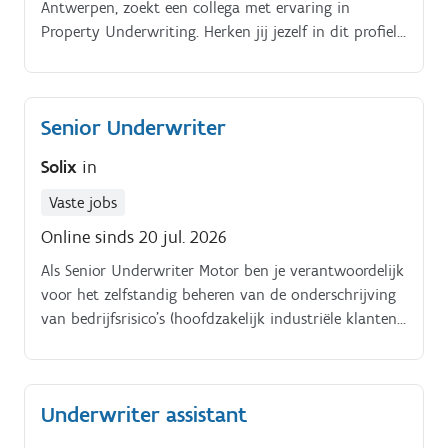
Antwerpen, zoekt een collega met ervaring in
Property Underwriting. Herken jij jezelf in dit profiel
en sta je open voor een nieuwe uitdaging?
Senior Underwriter
Solix
in
Vaste jobs
Online sinds 20 jul. 2026
Als Senior Underwriter Motor ben je verantwoordelijk
voor het zelfstandig beheren van de onderschrijving
van bedrijfsrisico's (hoofdzakelijk industriële klanten)
door proactief technische en contractuele aspecten te
beoordelen. Het doel is om de klant in alle
noodzakelijke stappen te ondersteunen om een
Underwriter assistant
tijdige, correcte en volledige beheersing van het
onderschrijvingsproces van risico's te garanderen