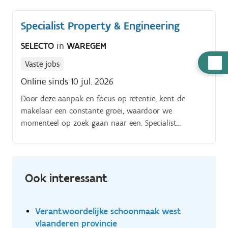
distributiekanalen.
Specialist Property & Engineering
SELECTO
in
WAREGEM
Hulp
Vaste jobs
nodig
Online sinds 10 jul. 2026
Door deze aanpak en focus op retentie, kent de
makelaar een constante groei, waardoor we
momenteel op zoek gaan naar een. Specialist
Property & Engineering om de complexe dossiers te
kunnen plaatsen en tegelijk het team te trekken in
een meer proactieve aanpak Als Specialist Property &
Engineering zal je je focussen op complexe dossiers
Ook interessant
voor grote ondernemingen in binnen en buitenland.
Verantwoordelijke schoonmaak west
vlaanderen provincie