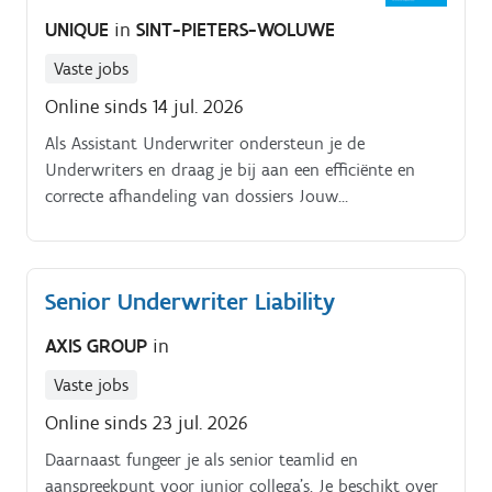
proactief relevante zaken aan het management en
UNIQUE
in
SINT-PIETERS-WOLUWE
neemt actief deel aan interne meetings om het
management permanent op de hoogte te houden
Vaste jobs
van de stand van zaken en de evolutie in de
Online sinds 14 jul. 2026
portefeuille.
Als Assistant Underwriter ondersteun je de
Underwriters en draag je bij aan een efficiënte en
correcte afhandeling van dossiers Jouw
verantwoordelijkheden. Assisteren bij het verzamelen
van informatie, uitvoeren van risicoanalyses en
uitwerken van offertes en premievoorstellen.
Senior Underwriter Liability
AXIS GROUP
in
Vaste jobs
Online sinds 23 jul. 2026
Daarnaast fungeer je als senior teamlid en
aanspreekpunt voor junior collega's. Je beschikt over