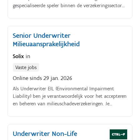
gespecialiseerde speler binnen de verzekeringssector
in de Benelux. Jobomschrijving. Technisch
Underwriter Bouw |9 to 5 & Flexibiliteit | Antwerpen.
Senior Underwriter
Milieuaansprakelijkheid
Solix
in
Vaste jobs
Online sinds 29 jan. 2026
Als Underwriter EIL (Environmental Impairment
Liability) ben je verantwoordelijk voor het accepteren
en beheren van milieuschadeverzekeringen. Je
beoordeelt risico's, stelt maatwerkpolissen op en
onderhoudt contact met makelaars en klanten.
Underwriter Non-Life