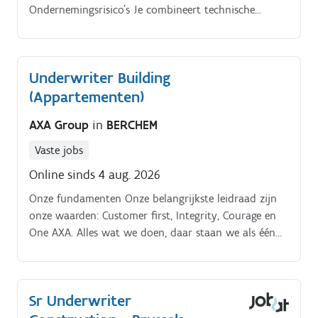
Ondernemingsrisico’s Je combineert technische
verzekeringskennis met commerciële feeling. In deze
functie beoordeel je risico’s van zelfstandigen en
ondernemingen, werk je nauw samen met
Underwriter Building
professionele tussenpersonen en draag je actief bij
(Appartementen)
aan een kwalitatieve, rendabele
verzekeringsportefeuille Taken en
AXA Group
in
BERCHEM
verantwoordelijkheden.
Vaste jobs
Online sinds 4 aug. 2026
Onze fundamenten Onze belangrijkste leidraad zijn
onze waarden: Customer first, Integrity, Courage en
One AXA. Alles wat we doen, daar staan we als één
team achter.
Sr Underwriter