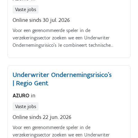
Vaste jobs
Online sinds 30 jul. 2026
Voor een gerenommeerde speler in de
verzekeringssector zoeken we een Underwriter
Ondernemingsrisico’s Je combineert technische
verzekeringskennis met commerciële feeling. In deze
functie beoordeel je risico’s van zelfstandigen en
ondernemingen, werk je nauw samen met
Underwriter Ondernemingsrisico’s
professionele tussenpersonen en draag je actief bij
| Regio Gent
aan een kwalitatieve, rendabele
verzekeringsportefeuille Taken en
AZURO
in
verantwoordelijkheden.
Vaste jobs
Online sinds 22 jun. 2026
Voor een gerenommeerde speler in de
verzekeringssector zoeken we een Underwriter