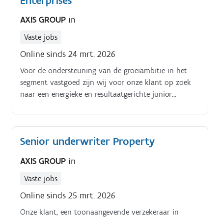
Enterprises
AXIS GROUP
in
Vaste jobs
Online sinds 24 mrt. 2026
Voor de ondersteuning van de groeiambitie in het
segment vastgoed zijn wij voor onze klant op zoek
naar een energieke en resultaatgerichte junior
underwriter die hun team kan versterken In deze
functie:. Analyseer en beoordeel je risico's binnen de
tak Property voor ondernemingsklanten.
Senior underwriter Property
AXIS GROUP
in
Vaste jobs
Online sinds 25 mrt. 2026
Onze klant, een toonaangevende verzekeraar in