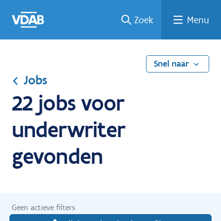
Ga
Vind
Vind
Welke
Terug
Zoek
Menu
naar
een
een
job
naar
de
job
opleiding
past
home
inhoud
bij
mij?
Snel naar
Jobs
22 jobs voor
underwriter
gevonden
Geen actieve filters