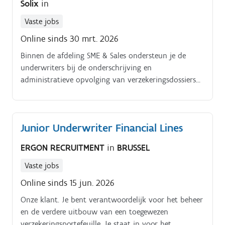
Solix
in
door het leveren van kwaliteitsservice.
Vaste jobs
Online sinds 30 mrt. 2026
Binnen de afdeling SME & Sales ondersteun je de
underwriters bij de onderschrijving en
administratieve opvolging van verzekeringsdossiers
voor kmo’s. Wat je doet Ondersteunen van
underwriters bij informatieverzameling en
risicoanalyse Mee uitwerken van offerteaanvragen en
Junior Underwriter Financial Lines
premievoorstellen Administratieve opvolging van
offerte tot realisatie Opmaken van polissen en
ERGON RECRUITMENT
in
BRUSSEL
bijvoegsels Zelfstandig beheren en opvolgen van
aansprakelijkheidspolissen Opvolgen van premie
Vaste jobs
invordering Inbrengen van polissen, bijvoegsels en
Online sinds 15 jun. 2026
premies in de systemen Rapportering ondersteunen
Onze klant. Je bent verantwoordelijk voor het beheer
richting management en home office Klantenvragen
en de verdere uitbouw van een toegewezen
beantwoorden, schriftelijk en telefonisch.
verzekeringsportefeuille. Je staat in voor het