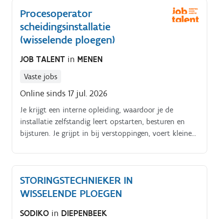
voor het verpakken van diverse producten op een
Procesoperator
aantal semi en volledig geautomatiseerde onze
scheidingsinstallatie
bakkerij en de inpaklijnen Interesse?. Contacteer ons
dan snel op het emailadres
(wisselende ploegen)
lalorraine.antwerpen@adecco.be en stuur ons een
JOB TALENT
in
MENEN
mail met je CV in bijlage.
Vaste jobs
Online sinds 17 jul. 2026
Je krijgt een interne opleiding, waardoor je de
installatie zelfstandig leert opstarten, besturen en
bijsturen. Je grijpt in bij verstoppingen, voert kleine
herstellingen uit en meldt storingen aan de
technische dienst.
STORINGSTECHNIEKER IN
WISSELENDE PLOEGEN
SODIKO
in
DIEPENBEEK