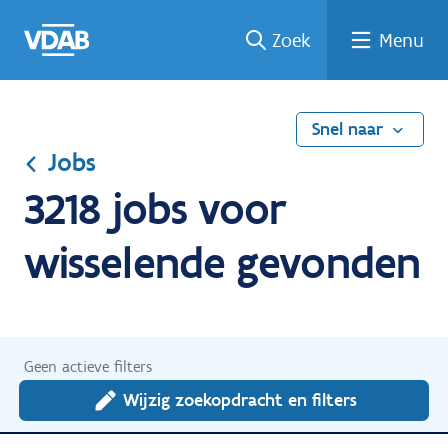
Ga
Vind
Vind
Welke
Terug
Zoek
Menu
naar
een
een
job
naar
de
job
opleiding
past
home
inhoud
bij
mij?
Snel naar
Jobs
3218 jobs voor
wisselende gevonden
Geen actieve filters
Wijzig zoekopdracht en filters