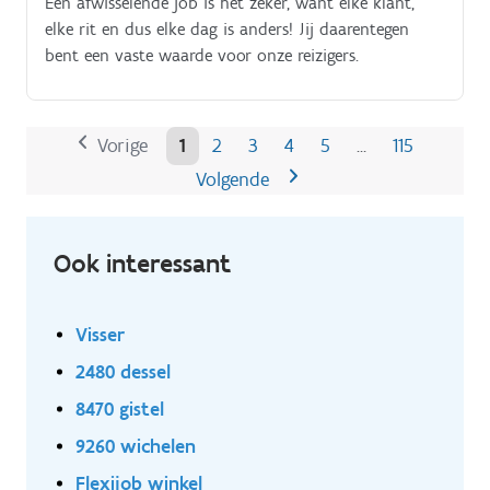
Een afwisselende job is het zeker, want elke klant,
elke rit en dus elke dag is anders! Jij daarentegen
bent een vaste waarde voor onze reizigers.
Vorige
1
2
3
4
5
115
…
Volgende
Ook interessant
Visser
2480 dessel
8470 gistel
9260 wichelen
Flexijob winkel