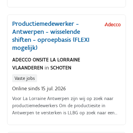
productieomgeving? Dan is deze job iets voor jou
Jouw functie.
Productiemedewerker -
Antwerpen - wisselende
shiften - oproepbasis (FLEXI
mogelijk)
ADECCO ONSITE LA LORRAINE
VLAANDEREN
in
SCHOTEN
Vaste jobs
Online sinds 15 jul. 2026
Voor La Lorraine Antwerpen zijn wij op zoek naar
productiemedewerkers Om de productiesite in
Antwerpen te versterken is LLBG op zoek naar een
productiemedewerkers op oproepbasis. Na een
grondige opleiding sta je samen met je collega's in