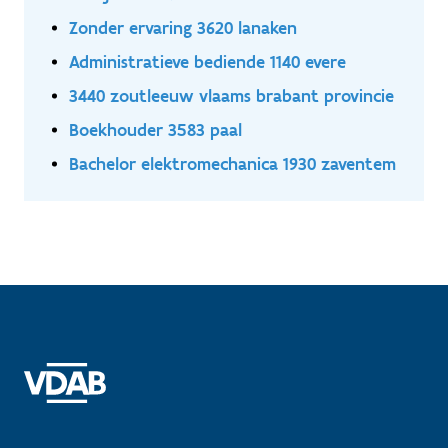
Zonder ervaring 3620 lanaken
Administratieve bediende 1140 evere
3440 zoutleeuw vlaams brabant provincie
Boekhouder 3583 paal
Bachelor elektromechanica 1930 zaventem