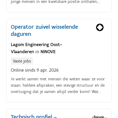
jonge mensen in een kwetsbare positie onthalen,
waarderen en sterken, samen met wie hen omringen
Voor onze afdeling de Shelter (Parkstraat 64, 3000
Leuven) zoeken we.
Operator zuivel wisselende
daguren
Lagom Engineering Oost-
Vlaanderen
in
NINOVE
Vaste jobs
Online sinds 9 apr. 2026
Je werkt samen met mensen die weten waar ze voor
staan: heldere afspraken, een stevige structuur en de
overtuiging dat je samen altijd verder komt! Wat
houdt de job in?
Technisch profiel –