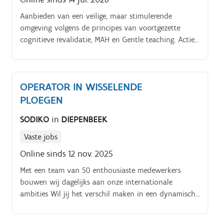
Aanbieden van een veilige, maar stimulerende
omgeving volgens de principes van voortgezette
cognitieve revalidatie, MAH en Gentle teaching. Actief
op zoek gaan naar aangepaste hulpmiddelen.
OPERATOR IN WISSELENDE
PLOEGEN
SODIKO
in
DIEPENBEEK
Vaste jobs
Online sinds 12 nov. 2025
Met een team van 50 enthousiaste medewerkers
bouwen wij dagelijks aan onze internationale
ambities Wil jij het verschil maken in een dynamische
productieomgeving? Dan is deze job iets voor jou
Jouw functie.