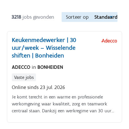
3218
jobs gevonden
Sorteer op
Standaard
Keukenmedewerker | 30
uur/week – Wisselende
shiften | Bonheiden
ADECCO
in
BONHEIDEN
Vaste jobs
Online sinds 23 jul. 2026
Je komt terecht in een warme en professionele
werkomgeving waar kwaliteit, zorg en teamwork
centraal staan. Dankzij een werkregime van 30 uur
per week en een afwisselende functie geniet je van
een mooie balans tussen werk en privé