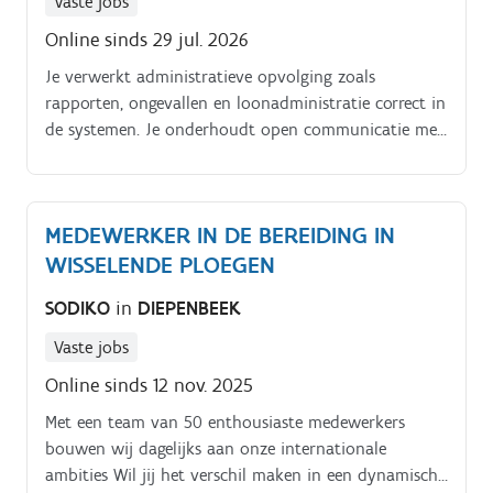
Vaste jobs
Online sinds 29 jul. 2026
Je verwerkt administratieve opvolging zoals
rapporten, ongevallen en loonadministratie correct in
de systemen. Je onderhoudt open communicatie met
interne teams, klanten en rederijen en denkt actief
mee over betere werkmethodes Zie jij jezelf groeien in
deze afwisselende job?
MEDEWERKER IN DE BEREIDING IN
WISSELENDE PLOEGEN
SODIKO
in
DIEPENBEEK
Vaste jobs
Online sinds 12 nov. 2025
Met een team van 50 enthousiaste medewerkers
bouwen wij dagelijks aan onze internationale
ambities Wil jij het verschil maken in een dynamische