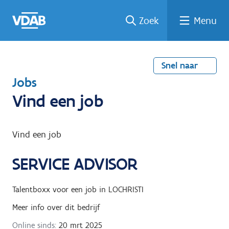
Welke
Terug
Vind
Vind
Ga
Zoek
Menu
naar
naar
een
een
job
home
oplei
past
job
de
inhou
ding
bij
mij?
d
Snel naar
T
Jobs
e
Vind een job
r
u
Vind een job
g
SERVICE ADVISOR
n
a
Talentboxx
voor een job in
LOCHRISTI
a
Meer info over dit bedrijf
r
Online sinds:
20 mrt 2025