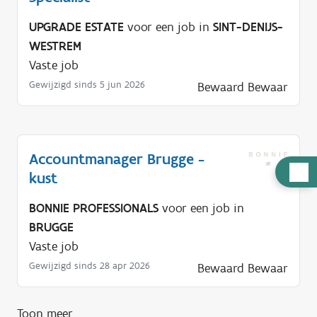
UPGRADE ESTATE
voor een job in
SINT-DENIJS-
WESTREM
Vaste job
Gewijzigd sinds 5 jun 2026
Bewaard
Bewaar
Accountmanager Brugge -
H
kust
u
BONNIE PROFESSIONALS
voor een job in
l
BRUGGE
p
Vaste job
n
o
Gewijzigd sinds 28 apr 2026
Bewaard
Bewaar
d
i
Toon meer