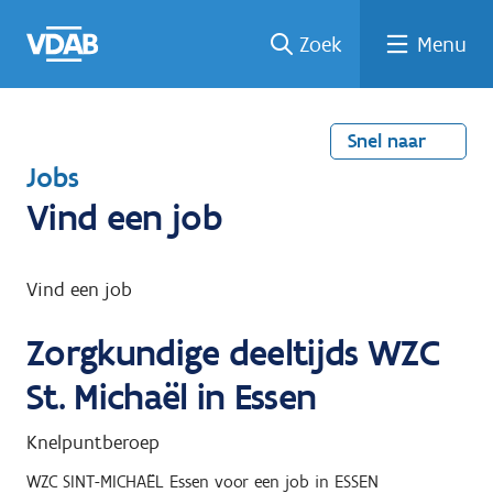
Welke
Terug
Vind
Vind
Ga
Zoek
Menu
naar
naar
een
een
job
home
oplei
past
job
de
inhou
ding
bij
mij?
d
Snel naar
T
Jobs
e
Vind een job
r
u
Vind een job
g
Zorgkundige deeltijds WZC
n
a
St. Michaël in Essen
a
Knelpuntberoep
r
WZC SINT-MICHAËL Essen
voor een job in
ESSEN