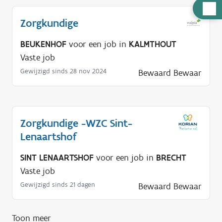
H
u
Zorgkundige
l
BEUKENHOF
voor een job in
KALMTHOUT
p
Vaste job
n
Gewijzigd sinds 28 nov 2024
Bewaard
Bewaar
o
d
i
g
Zorgkundige -WZC Sint-
?
Lenaartshof
SINT LENAARTSHOF
voor een job in
BRECHT
Vaste job
Gewijzigd sinds 21 dagen
Bewaard
Bewaar
Toon meer