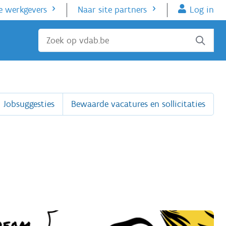
e werkgevers
Naar site partners
Log in
Sluiten
Jobsuggesties
Bewaarde vacatures en sollicitaties