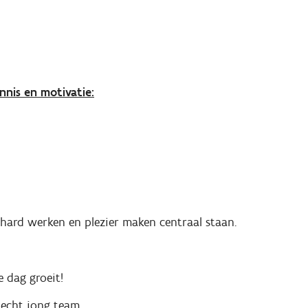
nis en motivatie:
r hard werken en plezier maken centraal staan.
e dag groeit!
echt jong team.