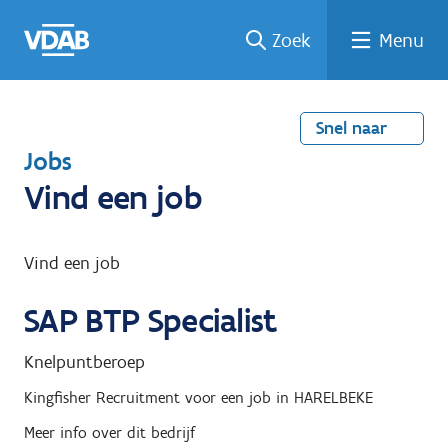
Welke
Terug
Vind
Vind
Ga
Zoek
Menu
naar
naar
een
een
job
home
oplei
past
job
de
inhou
ding
bij
mij?
d
Snel naar
T
Jobs
e
Vind een job
r
u
Vind een job
g
SAP BTP Specialist
n
a
Knelpuntberoep
a
Kingfisher Recruitment
voor een job in
HARELBEKE
r
Meer info over dit bedrijf