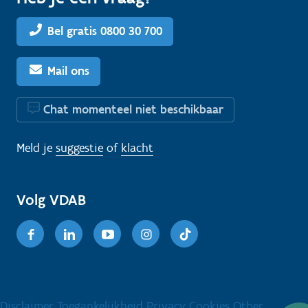
Bel gratis 0800 30 700
Mail ons
Chat momenteel niet beschikbaar
Meld je
suggestie
of
klacht
Volg VDAB
Facebook
Linkedin
Youtube
Instagram
TikTok
Disclaimer
Toegankelijkheid
Privacy
Cookies
Other