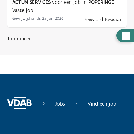
ACTUM SERVICES
voor een job in
POPERINGE
Vaste job
Gewijzigd sinds 25 jun 2026
Bewaard
Bewaar
H
Toon meer
u
l
p
n
o
d
i
g
Jobs
Vind een job
?