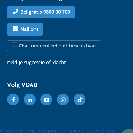
Bel gratis 0800 30 700
Mail ons
Chat momenteel niet beschikbaar
Meld je
suggestie
of
klacht
Volg VDAB
Facebook
Linkedin
Youtube
Instagram
TikTok
Disclaimer
Toegankelijkheid
Privacy
Cookies
Other