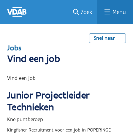
Welke
Terug
Vind
Vind
Ga
Zoek
Menu
naar
naar
een
een
job
home
oplei
past
job
de
inhou
ding
bij
mij?
d
Snel naar
T
Jobs
e
Vind een job
r
u
Vind een job
g
Junior Projectleider
n
a
Technieken
a
Knelpuntberoep
r
Kingfisher Recruitment
voor een job in
POPERINGE