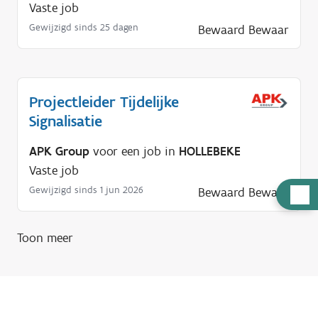
Vaste job
Gewijzigd sinds 25 dagen
Bewaard
Bewaar
Projectleider Tijdelijke
Signalisatie
APK Group
voor een job in
HOLLEBEKE
Vaste job
Gewijzigd sinds 1 jun 2026
Bewaard
Bewaar
H
u
l
Toon meer
p
n
o
d