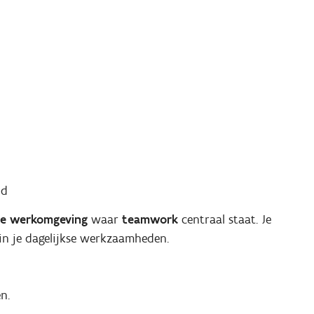
nd
de werkomgeving
waar
teamwork
centraal staat. Je
 in je dagelijkse werkzaamheden.
n.