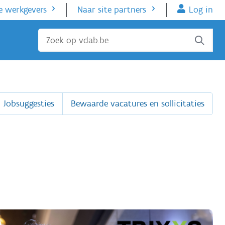
e werkgevers
Naar site partners
Log in
Sluiten
Jobsuggesties
Bewaarde vacatures en sollicitaties