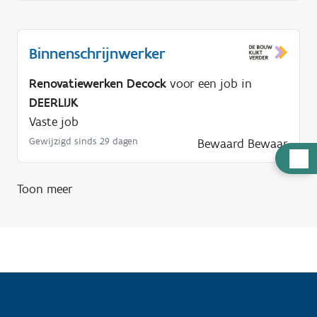
Binnenschrijnwerker
Renovatiewerken Decock
voor een job in
DEERLIJK
Vaste job
Gewijzigd sinds 29 dagen
Bewaard
Bewaar
H
u
Toon meer
l
p
n
o
d
i
g