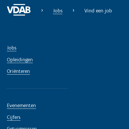
?
Jobs
Vind een job
Jobs
Opleidingen
Oriënteren
Evenementen
Cijfers
Getuigenissen