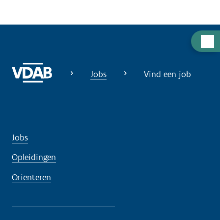
H
u
l
Jobs
Vind een job
p
n
o
d
i
Jobs
g
Opleidingen
?
Oriënteren