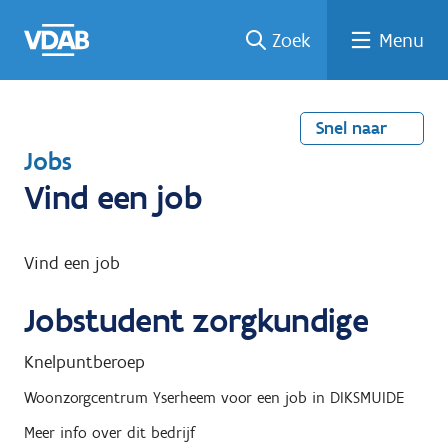
Welke
Terug
Vind
Vind
Ga
Zoek
Menu
naar
naar
een
een
job
home
oplei
past
job
de
inhou
ding
bij
mij?
d
Snel naar
T
Jobs
e
Vind een job
r
u
Vind een job
g
Jobstudent zorgkundige
n
a
Knelpuntberoep
a
Woonzorgcentrum Yserheem
voor een job in
DIKSMUIDE
r
Meer info over dit bedrijf