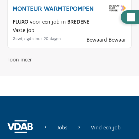
MONTEUR WARMTEPOMPEN
H
FLUXO
voor een job in
BREDENE
u
Vaste job
l
Gewijzigd sinds 20 dagen
Bewaard
Bewaar
p
n
o
Toon meer
d
i
g
?
Jobs
Vind een job